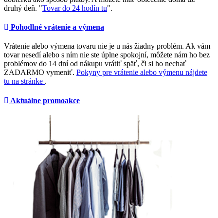
druhý deň. "
Tovar do 24 hodín tu
".
Pohodlné vrátenie a výmena
Vrátenie alebo výmena tovaru nie je u nás žiadny problém. Ak vám
tovar nesedí alebo s ním nie ste úplne spokojní, môžete nám ho bez
problémov do 14 dní od nákupu vrátiť späť, či si ho nechať
ZADARMO vymeniť.
Pokyny pre vrátenie alebo výmenu nájdete
tu na stránke
.
Aktuálne promoakce