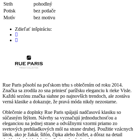
Strih
pohodlný
Potisk
bez potlače
Motív
bez motivu
Zdieľať inšpiráciu:
Rue Paris pôsobí na poľskom trhu s oblečením od roku 2014.
Značka sa zrodila zo sna priniesť parížsku eleganciu k rieke Visle.
Každú sezónu značka siahne po najnovších trendoch, ale zostáva
verná klasike a dokazuje, že pravá móda nikdy nezostarne.
Oblečenie a doplnky Rue Paris spájajú nadčasovú klasiku so
súčasným štýlom. Návrhy sa vyznačujú jednoduchosťou a
eleganciou na jednej strane a odvážnymi vzormi priamo zo
svetových prehliadkových mól na strane druhej. Použitie vzácnych
látok, ako je žakár, šifón, čipka alebo žoržet, a dôraz na detail