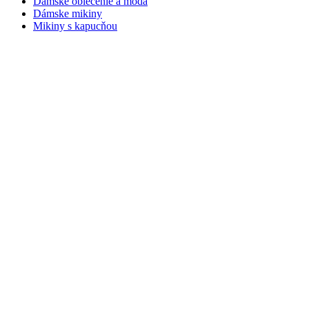
Dámske oblečenie a móda
Dámske mikiny
Mikiny s kapucňou