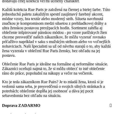
dodávajú celej kolekcii veľmi ucelený charakter.
Každá kolekcia Rue Paris je založená na čiernej a bielej farbe. Túto
jednoduchú paletu zakaždým spestrí zaujímavý farebný akcent,
módne vzory, hra textúr alebo moderný strih. Silueta navrhnutá
značkou je kompromisom medzi siluetou z prehliadkovej dráhy a
ultra ženskou postavou presýpacích hodín. Sortiment zahŕňa aj
oblečenie inšpirované pánskou módou - po vzore parížskych žien
chceme presvedčiť našich zákazníkov, že môžu vyzerať rovnako
príťažlivo napríklad v saku s mužským strihom alebo vo voľnejších
nohaviciach. Naši špecialisti sa už od návrhu starajú o to, aby každá
žena vyzerala v oblečení Rue Paris žensky, bez ohľadu na jej
postavu.
Oblečenie Rue Paris je ideálne na formálne aj neformálne situácie.
Zákazníci oceňujú najmä to, že si môžu obliecť to isté oblečenie
ráno do práce, popoludní na nákupy a večer na večierok.
Kto je teda zákazníkom Rue Pairs? Je to mladá žena, ktorá si je
vedomá sama seba, je presvedčená o svojich silných stránkach a
potrebách; oblečenie dopĺňa jej osobnosť a dáva jej pocit
sebavedomia bez ohľadu na situáciu.
Doprava ZADARMO