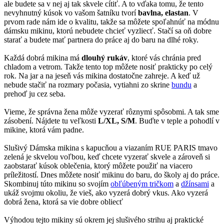
ale budete sa v nej aj tak skvele cítiť. A to vďaka tomu, že tento
nevyhnutný kúsok vo vašom šatníku tvorí
bavlna, elastan
. V
prvom rade nám ide o kvalitu, takže sa môžete spoľahnúť na módnu
dámsku mikinu, ktorú nebudete chcieť vyzliecť. Stačí sa oň dobre
starať a budete mať partnera do práce aj do baru na dlhé roky.
Každá dobrá mikina má
dlouhý rukáv
, ktoré vás chránia pred
chladom a vetrom. Takže tento top môžete nosiť prakticky po celý
rok. Na jar a na jeseň vás mikina dostatočne zahreje. A keď už
nebude stačiť na rozmary počasia, vytiahni zo skrine
bundu
a
prehoď ju cez seba.
Vieme, že správna žena môže vyzerať rôznymi spôsobmi. A tak sme
zásobení. Nájdete tu veľkosti
L/XL, S/M
. Buďte v teple a pohodlí v
mikine, ktorá vám padne.
Slušivý Dámska mikina s kapucňou a viazaním RUE PARIS tmavo
zelená je skvelou voľbou, keď chcete vyzerať skvele a zároveň si
zaobstarať kúsok oblečenia, ktorý môžete použiť na viacero
príležitostí. Dnes môžete nosiť mikinu do baru, do školy aj do práce.
Skombinuj túto mikinu so svojím
obľúbeným tričkom
a
džínsami
a
ukáž svojmu okoliu, že vieš, ako vyzerá dobrý vkus. Ako vyzerá
dobrá žena, ktorá sa vie dobre obliecť
Výhodou tejto mikiny sú okrem jej slušivého strihu aj praktické