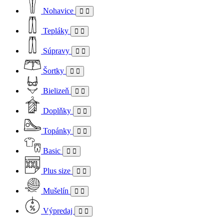
Nohavice
Tepláky
Súpravy
Šortky
Bielizeň
Doplňky
Topánky
Basic
Plus size
Mušelín
Výpredaj