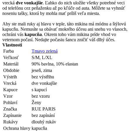
vrecká
dve vonkajšie
. Ľahko do nich uložíte všetky potrebné veci
od telefónu cez peňaženku až po kľúče od auta. Môžete sa vyhnúť
noseniu tašky, ktorá by mohla mať príliš veľa miesta.
Aby ste mali ruky aj hlavu v teple, táto mikina má módnu a štýlovú
kapucňu. Nemusíte sa obávať mokrého účesu ani snehu vo vlasoch,
ochráni vás
kapucňa
. Okrem toho vám mikina príde vhod vo
veternom počasí. Nedajte počasiu šancu zničiť váš dlhý účes.
Vlastnosti
Farba
Tmavo zelená
Veľkosť
S/M, L/XL
Materiál
90% bavlna, 10% elastan
Obdobie
jeseň, zima
Výstrih
bez výstřihu
Vrecká
dve vonkajšie
Kapuce
s kapucí
Vzor
bez vzoru
Pohlaví
Ženy
Značka
RUE PARIS
Zapínanie
bez zapínání
Rukávy
dlouhý rukáv
Ochrana hlavy
kapucňa