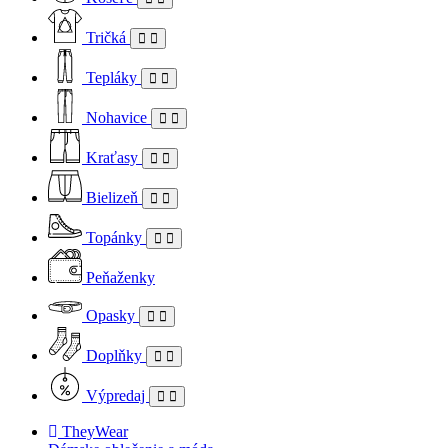
Tričká
Tepláky
Nohavice
Kraťasy
Bielizeň
Topánky
Peňaženky
Opasky
Doplňky
Výpredaj
TheyWear