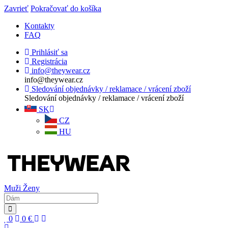
Zavrieť
Pokračovať do košíka
Kontakty
FAQ
Prihlásiť sa
Registrácia
info@theywear.cz
info@theywear.cz
Sledování objednávky / reklamace / vrácení zboží
Sledování objednávky / reklamace / vrácení zboží
SK
CZ
HU
Muži
Ženy
0
0
€