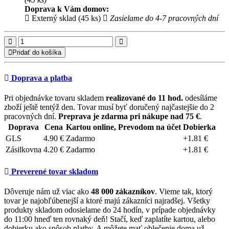
Doprava k Vám domov:
Externý sklad (45 ks)
Zasielame do 4-7 pracovných dní
Pridať do košíka
Doprava a platba
Pri objednávke tovaru skladem
realizované do 11 hod.
odesíláme
zboží ještě tentýž den. Tovar musí byť doručený najčastejšie do 2
pracovných dní.
Preprava je zdarma pri nákupe nad 75 €
.
Doprava
Cena
Kartou online, Prevodom na účet
Dobierka
GLS
4.90 €
Zadarmo
+1.81 €
Zásilkovna
4.20 €
Zadarmo
+1.81 €
Preverené tovar skladom
Dôveruje nám už viac ako
48 000 zákazníkov
. Vieme tak, ktorý
tovar je najobľúbenejší a ktoré majú zákazníci najradšej. Všetky
produkty skladom odosielame do 24 hodín, v prípade objednávky
do 11:00 hneď ten rovnaký deň! Stačí, keď zaplatíte kartou, alebo
dobierku ako spôsob platby. A môžete mať oblečenie doma už