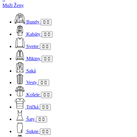
Muži
Ženy
Bundy
Kabáty
Svetre
Mikiny
Saká
Vesty
Košele
Tričká
Šaty
Sukne