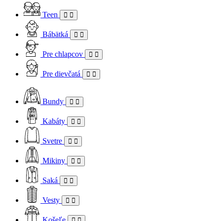
Teen
Bábätká
Pre chlapcov
Pre dievčatá
Bundy
Kabáty
Svetre
Mikiny
Saká
Vesty
Košeľe