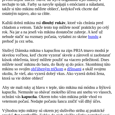
nechajte to tak. Farby sa navyše spájajú s emóciami a náladami,
takže si túto mikinu môžete obliecť, kedykoľvek chcete dať
ostatným najavo, ako sa cítite.
Každá dobrá mikina má
dlouhý rukáv
, ktoré vás chránia pred
chladom a vetrom. Takže tento top môžete nosiť prakticky po celý
rok. Na jar a na jeseň vás mikina dostatočne zahreje. A keď už
nebude stačiť na rozmary počasia, vytiahni zo skrine
bundu
a
prehoď ju cez seba.
Slušivý Dámska mikina s kapucňou na zips PRIA tmavo modrá je
skvelou voľbou, keď chcete vyzerať skvele a zároveň si zaobstarať
kúsok oblečenia, ktorý môžete použiť na viacero príležitostí. Dnes
môžete nosiť mikinu do baru, do školy aj do práce. Skombinuj túto
mikinu so svojím
obľúbeným tričkom
a
džínsami
a ukáž svojmu
okoliu, že vieš, ako vyzerá dobrý vkus. Ako vyzerá dobrá žena,
ktorá sa vie dobre obliecť
Aby ste mali ruky aj hlavu v teple, táto mikina má módnu a štýlovú
kapucňu. Nemusíte sa obávať mokrého účesu ani snehu vo vlasoch,
ochráni vás
kapucňa
. Okrem toho vám mikina príde vhod vo
veternom počasí. Nedajte počasiu šancu zničiť váš dlhý účes.
Výhodou tejto mikiny sú okrem jej slušivého strihu aj praktické