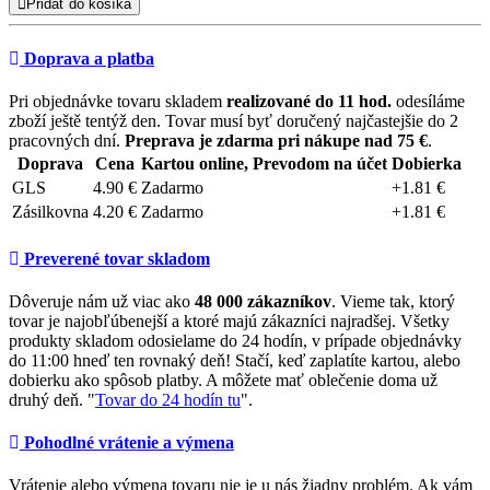
Pridať do košíka
Doprava a platba
Pri objednávke tovaru skladem
realizované do 11 hod.
odesíláme
zboží ještě tentýž den. Tovar musí byť doručený najčastejšie do 2
pracovných dní.
Preprava je zdarma pri nákupe nad 75 €
.
Doprava
Cena
Kartou online, Prevodom na účet
Dobierka
GLS
4.90 €
Zadarmo
+1.81 €
Zásilkovna
4.20 €
Zadarmo
+1.81 €
Preverené tovar skladom
Dôveruje nám už viac ako
48 000 zákazníkov
. Vieme tak, ktorý
tovar je najobľúbenejší a ktoré majú zákazníci najradšej. Všetky
produkty skladom odosielame do 24 hodín, v prípade objednávky
do 11:00 hneď ten rovnaký deň! Stačí, keď zaplatíte kartou, alebo
dobierku ako spôsob platby. A môžete mať oblečenie doma už
druhý deň. "
Tovar do 24 hodín tu
".
Pohodlné vrátenie a výmena
Vrátenie alebo výmena tovaru nie je u nás žiadny problém. Ak vám