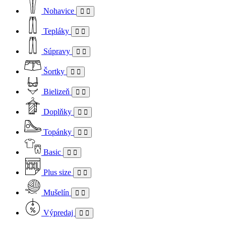
Nohavice
Tepláky
Súpravy
Šortky
Bielizeň
Doplňky
Topánky
Basic
Plus size
Mušelín
Výpredaj