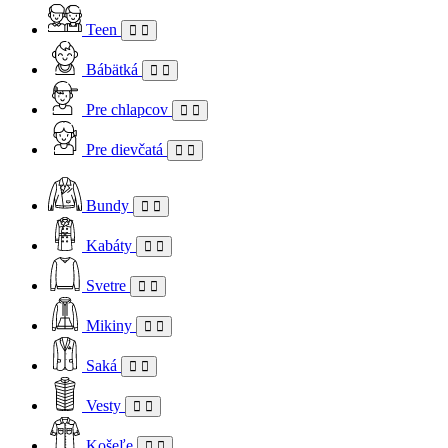
Teen
Bábätká
Pre chlapcov
Pre dievčatá
Bundy
Kabáty
Svetre
Mikiny
Saká
Vesty
Košeľe