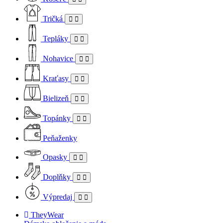
Tričká
Tepláky
Nohavice
Kraťasy
Bielizeň
Topánky
Peňaženky
Opasky
Doplňky
Výpredaj
TheyWear