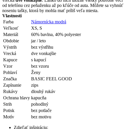
vrecká
dve vonkajšie
. Ľahko do nich uložíte všetky potrebné veci
od telefónu cez peňaženku až po kľúče od auta. Môžete sa vyhnúť
noseniu tašky, ktorá by mohla mať príliš veľa miesta.
Vlastnosti
Farba
Námornícka modrá
Veľkosť
XS, S
Materiál
60% bavlna, 40% polyester
Obdobie
jar / leto
Výstrih
bez výstřihu
Vrecká
dve vonkajšie
Kapuce
s kapucí
Vzor
bez vzoru
Pohlaví
Ženy
Značka
BASIC FEEL GOOD
Zapínanie
zips
Rukávy
dlouhý rukáv
Ochrana hlavy
kapucňa
Strih
pohodlný
Potisk
bez potlače
Motív
bez motivu
Zdieľať inšpiráciu: