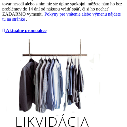
tovar nesedí alebo s ním nie ste úplne spokojní, môžete nám ho bez
problémov do 14 dní od nákupu vrátiť späť, či si ho nechať
ZADARMO vymeniť.
Pokyny pre vrátenie alebo výmenu nájdete
tu na stránke
.
Aktuálne promoakce