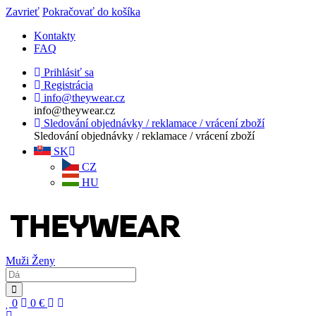
Zavrieť
Pokračovať do košíka
Kontakty
FAQ
Prihlásiť sa
Registrácia
info@theywear.cz
info@theywear.cz
Sledování objednávky / reklamace / vrácení zboží
Sledování objednávky / reklamace / vrácení zboží
SK
CZ
HU
Muži
Ženy
0
0
€