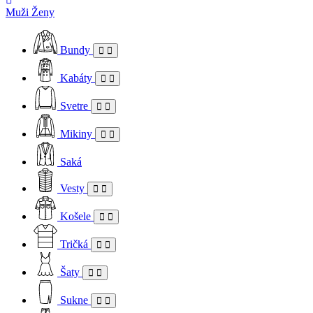
Muži
Ženy
Bundy
Kabáty
Svetre
Mikiny
Saká
Vesty
Košele
Tričká
Šaty
Sukne