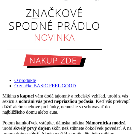
O produkte
O značke BASIC FEEL GOOD
Mikina
s kapucí
vám dodá tajomný a rebelský vzhľad, urobí z vás
sexicu a
ochráni vás pred nepriazňou počasia
. Keď vás prekvapí
dážď alebo snehové prehánky, nemusíte sa schovávať do
najbližšieho domu alebo auta.
Potom kamkoľvek vstúpite, dámska mikina
Námornícka modrá
urobí
skvelý prvý dojem
skôr, než stihnete čokoľvek povedať. A na
prvom dojme záleží. Stavte na štýl a originalitu tejto mikiny a