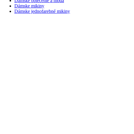
Dámske oblečenie a móda
Dámske mikiny
Dámske jednofarebné mikiny