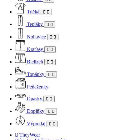
Tričká
Tepláky
Nohavice
Kraťasy
Bielizeň
Topánky
Peňaženky
Opasky
Doplňky
Výpredaj
TheyWear