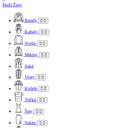
Muži
Ženy
Bundy
Kabáty
Svetre
Mikiny
Saká
Vesty
Košele
Tričká
Šaty
Sukne