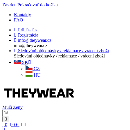
Zavrieť
Pokračovať do košíka
Kontakty
FAQ
Prihlásiť sa
Registrácia
info@theywear.cz
info@theywear.cz
Sledování objednávky / reklamace / vrácení zboží
Sledování objednávky / reklamace / vrácení zboží
SK
CZ
HU
Muži
Ženy
0
0
€