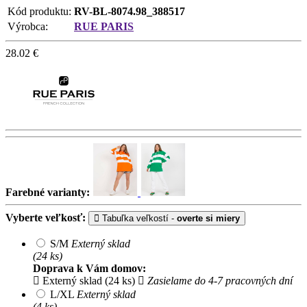
Kód produktu:
RV-BL-8074.98_388517
Výrobca:
RUE PARIS
28.02
€
Farebné varianty:
Vyberte veľkosť:
Tabuľka veľkostí -
overte si miery
S/M
Externý sklad
(24 ks)
Doprava k Vám domov:
Externý sklad (24 ks)
Zasielame do 4-7 pracovných dní
L/XL
Externý sklad
(4 ks)