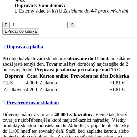
Doprava k Vám domov:
Externý sklad (4 ks)
Zasielame do 4-7 pracovných dní
Pridať do košíka
Doprava a platba
Pri objednávke tovaru skladem
realizované do 11 hod.
odesíláme
zboží ještě tentýž den. Tovar musí byť doručený najčastejšie do 2
pracovných dní.
Preprava je zdarma pri nákupe nad 75 €
.
Doprava
Cena
Kartou online, Prevodom na účet
Dobierka
GLS
4.90 €
Zadarmo
+1.81 €
Zásilkovna
4.20 €
Zadarmo
+1.81 €
Preverené tovar skladom
Dôveruje nám už viac ako
48 000 zákazníkov
. Vieme tak, ktorý
tovar je najobľúbenejší a ktoré majú zákazníci najradšej. Všetky
produkty skladom odosielame do 24 hodín, v prípade objednávky
do 11:00 hneď ten rovnaký deň! Stačí, keď zaplatíte kartou, alebo
dobierku ako spôsob platby. A môžete mať oblečenie doma už