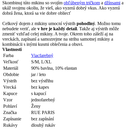
Skombinuj túto mikinu so svojím
obľúbeným tričkom
a
džínsami
a
ukáž svojmu okoliu, že vieš, ako vyzerá dobrý vkus. Ako vyzerá
dobrá žena, ktorá sa vie dobre obliecť
Celkový dojem z mikiny umocní výstrih
pohodlný
. Možno tomu
nebudete veriť, ale
v hre je každý detail
. Takže aj výstrih môže
zmeniť vzhľad celej mikiny. A tvoje. Okrem toho záleží aj na
vreckách, zapínaní a samozrejme na strihu samotnej mikiny a
kombinácii s inými kusmi oblečenia a obuvi.
Vlastnosti
Farba
Viacfarebný
Veľkosť
S/M, L/XL
Materiál
90% bavlna, 10% elastan
Obdobie
jar / leto
Výstrih
bez výstřihu
Vrecká
bez kapes
Kapuce
s kapucí
Vzor
jednofarebný
Pohlaví
Ženy
Značka
RUE PARIS
Zapínanie
bez zapínání
Rukávy
dlouhý rukáv