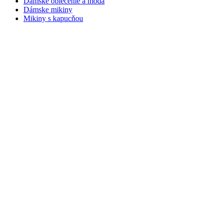
Dámske oblečenie a móda
Dámske mikiny
Mikiny s kapucňou