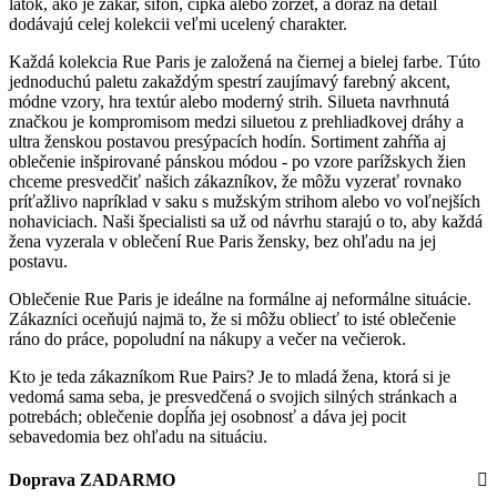
látok, ako je žakár, šifón, čipka alebo žoržet, a dôraz na detail
dodávajú celej kolekcii veľmi ucelený charakter.
Každá kolekcia Rue Paris je založená na čiernej a bielej farbe. Túto
jednoduchú paletu zakaždým spestrí zaujímavý farebný akcent,
módne vzory, hra textúr alebo moderný strih. Silueta navrhnutá
značkou je kompromisom medzi siluetou z prehliadkovej dráhy a
ultra ženskou postavou presýpacích hodín. Sortiment zahŕňa aj
oblečenie inšpirované pánskou módou - po vzore parížskych žien
chceme presvedčiť našich zákazníkov, že môžu vyzerať rovnako
príťažlivo napríklad v saku s mužským strihom alebo vo voľnejších
nohaviciach. Naši špecialisti sa už od návrhu starajú o to, aby každá
žena vyzerala v oblečení Rue Paris žensky, bez ohľadu na jej
postavu.
Oblečenie Rue Paris je ideálne na formálne aj neformálne situácie.
Zákazníci oceňujú najmä to, že si môžu obliecť to isté oblečenie
ráno do práce, popoludní na nákupy a večer na večierok.
Kto je teda zákazníkom Rue Pairs? Je to mladá žena, ktorá si je
vedomá sama seba, je presvedčená o svojich silných stránkach a
potrebách; oblečenie dopĺňa jej osobnosť a dáva jej pocit
sebavedomia bez ohľadu na situáciu.
Doprava ZADARMO