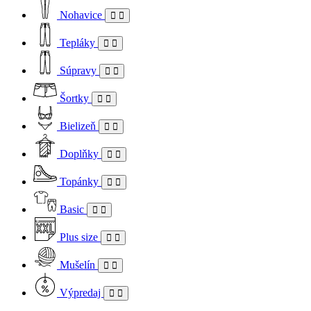
Nohavice
Tepláky
Súpravy
Šortky
Bielizeň
Doplňky
Topánky
Basic
Plus size
Mušelín
Výpredaj