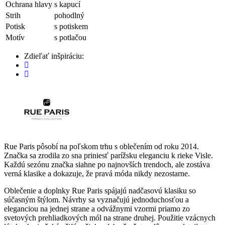
Ochrana hlavy
s kapucí
Strih
pohodlný
Potisk
s potiskem
Motív
s potlačou
Zdieľať inšpiráciu:
Rue Paris pôsobí na poľskom trhu s oblečením od roku 2014.
Značka sa zrodila zo sna priniesť parížsku eleganciu k rieke Visle.
Každú sezónu značka siahne po najnovších trendoch, ale zostáva
verná klasike a dokazuje, že pravá móda nikdy nezostarne.
Oblečenie a doplnky Rue Paris spájajú nadčasovú klasiku so
súčasným štýlom. Návrhy sa vyznačujú jednoduchosťou a
eleganciou na jednej strane a odvážnymi vzormi priamo zo
svetových prehliadkových mól na strane druhej. Použitie vzácnych