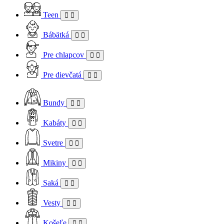
Teen
Bábätká
Pre chlapcov
Pre dievčatá
Bundy
Kabáty
Svetre
Mikiny
Saká
Vesty
Košeľe