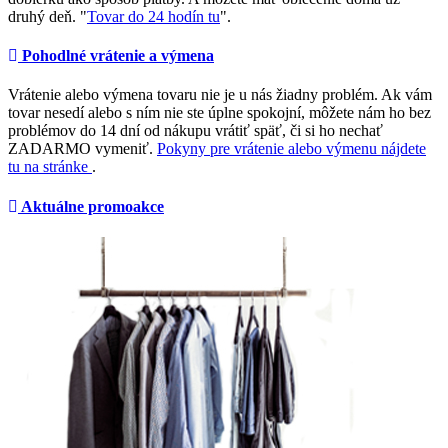
druhý deň. "
Tovar do 24 hodín tu
".
Pohodlné vrátenie a výmena
Vrátenie alebo výmena tovaru nie je u nás žiadny problém. Ak vám
tovar nesedí alebo s ním nie ste úplne spokojní, môžete nám ho bez
problémov do 14 dní od nákupu vrátiť späť, či si ho nechať
ZADARMO vymeniť.
Pokyny pre vrátenie alebo výmenu nájdete
tu na stránke
.
Aktuálne promoakce