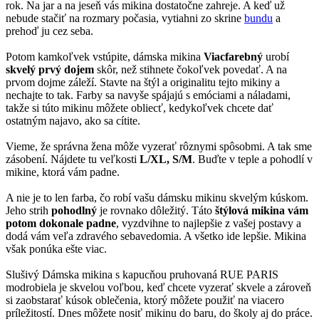
rok. Na jar a na jeseň vás mikina dostatočne zahreje. A keď už
nebude stačiť na rozmary počasia, vytiahni zo skrine
bundu
a
prehoď ju cez seba.
Potom kamkoľvek vstúpite, dámska mikina
Viacfarebný
urobí
skvelý prvý dojem
skôr, než stihnete čokoľvek povedať. A na
prvom dojme záleží. Stavte na štýl a originalitu tejto mikiny a
nechajte to tak. Farby sa navyše spájajú s emóciami a náladami,
takže si túto mikinu môžete obliecť, kedykoľvek chcete dať
ostatným najavo, ako sa cítite.
Vieme, že správna žena môže vyzerať rôznymi spôsobmi. A tak sme
zásobení. Nájdete tu veľkosti
L/XL, S/M
. Buďte v teple a pohodlí v
mikine, ktorá vám padne.
A nie je to len farba, čo robí vašu dámsku mikinu skvelým kúskom.
Jeho strih
pohodlný
je rovnako dôležitý. Táto
štýlová mikina vám
potom dokonale padne
, vyzdvihne to najlepšie z vašej postavy a
dodá vám veľa zdravého sebavedomia. A všetko ide lepšie. Mikina
však ponúka ešte viac.
Slušivý Dámska mikina s kapucňou pruhovaná RUE PARIS
modrobiela je skvelou voľbou, keď chcete vyzerať skvele a zároveň
si zaobstarať kúsok oblečenia, ktorý môžete použiť na viacero
príležitostí. Dnes môžete nosiť mikinu do baru, do školy aj do práce.