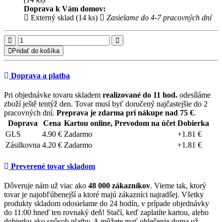
Doprava k Vám domov:
Externý sklad (14 ks)
Zasielame do 4-7 pracovných dní
Pridať do košíka
Doprava a platba
Pri objednávke tovaru skladem
realizované do 11 hod.
odesíláme
zboží ještě tentýž den. Tovar musí byť doručený najčastejšie do 2
pracovných dní.
Preprava je zdarma pri nákupe nad 75 €
.
Doprava
Cena
Kartou online, Prevodom na účet
Dobierka
GLS
4.90 €
Zadarmo
+1.81 €
Zásilkovna
4.20 €
Zadarmo
+1.81 €
Preverené tovar skladom
Dôveruje nám už viac ako
48 000 zákazníkov
. Vieme tak, ktorý
tovar je najobľúbenejší a ktoré majú zákazníci najradšej. Všetky
produkty skladom odosielame do 24 hodín, v prípade objednávky
do 11:00 hneď ten rovnaký deň! Stačí, keď zaplatíte kartou, alebo
dobierku ako spôsob platby. A môžete mať oblečenie doma už