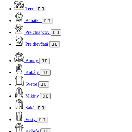
Teen
Bábätká
Pre chlapcov
Pre dievčatá
Bundy
Kabáty
Svetre
Mikiny
Saká
Vesty
Košeľe