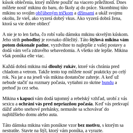
kúsok oblečenia, ktorý môžete použiť na viacero príležitostí. Dnes
môžete nosiť mikinu do baru, do školy aj do práce. Skombinuj túto
mikinu so svojím
obľúbeným tričkom
a
džínsami
a ukáž svojmu
okoliu, že vieš, ako vyzerá dobrý vkus. Ako vyzerá dobrá žena,
ktorá sa vie dobre obliecť
A nie je to len farba, čo robí vašu dámsku mikinu skvelým kúskom.
Jeho strih
pohodlný
je rovnako dôležitý. Táto
štýlová mikina vám
potom dokonale padne
, vyzdvihne to najlepšie z vašej postavy a
dodá vám veľa zdravého sebavedomia. A všetko ide lepšie. Mikina
však ponúka ešte viac.
Každá dobrá mikina má
dlouhý rukáv
, ktoré vás chránia pred
chladom a vetrom. Takže tento top môžete nosiť prakticky po celý
rok. Na jar a na jeseň vás mikina dostatočne zahreje. A keď už
nebude stačiť na rozmary počasia, vytiahni zo skrine
bundu
a
prehoď ju cez seba.
Mikina
s kapucí
vám dodá tajomný a rebelský vzhľad, urobí z vás
sexicu a
ochráni vás pred nepriazňou počasia
. Keď vás prekvapí
dážď alebo snehové prehánky, nemusíte sa schovávať do
najbližšieho domu alebo auta.
Táto dámska mikina vám ponúkne vzor
bez motivu
, s ktorým sa
nestratíte. Stavte na štýl, ktorý vám ponúka, a vyrazte.