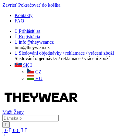
Zavrieť
Pokračovať do košíka
Kontakty
FAQ
Prihlásiť sa
Registrácia
info@theywear.cz
info@theywear.cz
Sledování objednávky / reklamace / vrácení zboží
Sledování objednávky / reklamace / vrácení zboží
SK
CZ
HU
Muži
Ženy
0
0
€