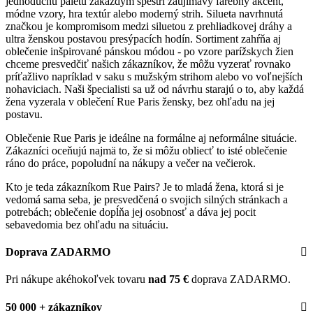
jednoduchú paletu zakaždým spestrí zaujímavý farebný akcent,
módne vzory, hra textúr alebo moderný strih. Silueta navrhnutá
značkou je kompromisom medzi siluetou z prehliadkovej dráhy a
ultra ženskou postavou presýpacích hodín. Sortiment zahŕňa aj
oblečenie inšpirované pánskou módou - po vzore parížskych žien
chceme presvedčiť našich zákazníkov, že môžu vyzerať rovnako
príťažlivo napríklad v saku s mužským strihom alebo vo voľnejších
nohaviciach. Naši špecialisti sa už od návrhu starajú o to, aby každá
žena vyzerala v oblečení Rue Paris žensky, bez ohľadu na jej
postavu.
Oblečenie Rue Paris je ideálne na formálne aj neformálne situácie.
Zákazníci oceňujú najmä to, že si môžu obliecť to isté oblečenie
ráno do práce, popoludní na nákupy a večer na večierok.
Kto je teda zákazníkom Rue Pairs? Je to mladá žena, ktorá si je
vedomá sama seba, je presvedčená o svojich silných stránkach a
potrebách; oblečenie dopĺňa jej osobnosť a dáva jej pocit
sebavedomia bez ohľadu na situáciu.
Doprava ZADARMO
Pri nákupe akéhokoľvek tovaru
nad 75 €
doprava ZADARMO.
50 000 + zákazníkov