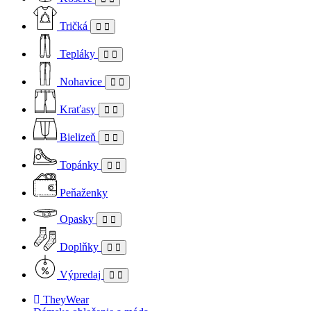
Tričká
Tepláky
Nohavice
Kraťasy
Bielizeň
Topánky
Peňaženky
Opasky
Doplňky
Výpredaj
TheyWear