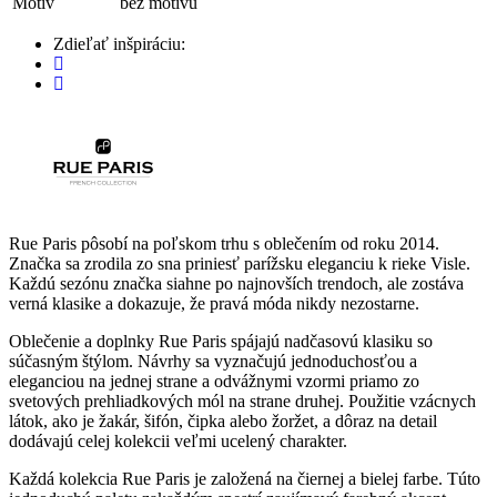
Motív
bez motivu
Zdieľať inšpiráciu:
Rue Paris pôsobí na poľskom trhu s oblečením od roku 2014.
Značka sa zrodila zo sna priniesť parížsku eleganciu k rieke Visle.
Každú sezónu značka siahne po najnovších trendoch, ale zostáva
verná klasike a dokazuje, že pravá móda nikdy nezostarne.
Oblečenie a doplnky Rue Paris spájajú nadčasovú klasiku so
súčasným štýlom. Návrhy sa vyznačujú jednoduchosťou a
eleganciou na jednej strane a odvážnymi vzormi priamo zo
svetových prehliadkových mól na strane druhej. Použitie vzácnych
látok, ako je žakár, šifón, čipka alebo žoržet, a dôraz na detail
dodávajú celej kolekcii veľmi ucelený charakter.
Každá kolekcia Rue Paris je založená na čiernej a bielej farbe. Túto