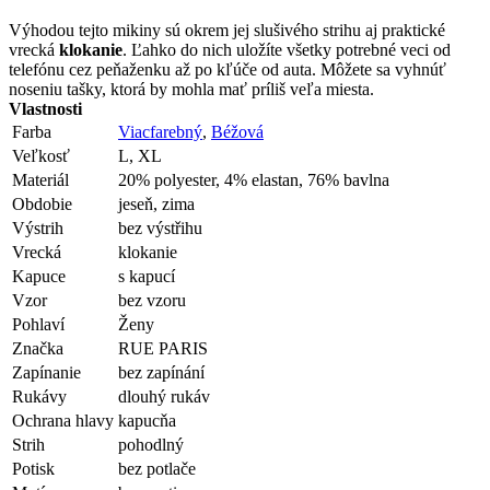
Výhodou tejto mikiny sú okrem jej slušivého strihu aj praktické
vrecká
klokanie
. Ľahko do nich uložíte všetky potrebné veci od
telefónu cez peňaženku až po kľúče od auta. Môžete sa vyhnúť
noseniu tašky, ktorá by mohla mať príliš veľa miesta.
Vlastnosti
Farba
Viacfarebný
,
Béžová
Veľkosť
L, XL
Materiál
20% polyester, 4% elastan, 76% bavlna
Obdobie
jeseň, zima
Výstrih
bez výstřihu
Vrecká
klokanie
Kapuce
s kapucí
Vzor
bez vzoru
Pohlaví
Ženy
Značka
RUE PARIS
Zapínanie
bez zapínání
Rukávy
dlouhý rukáv
Ochrana hlavy
kapucňa
Strih
pohodlný
Potisk
bez potlače