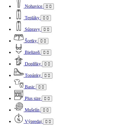
Nohavice
Tepláky
Súpravy
Šortky
Bielizeň
Doplňky
Topánky
Basic
Plus size
Mušelín
Výpredaj