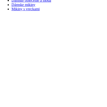
Dámske oblečenie a móda
Dámske mikiny
Mikiny s vreckami