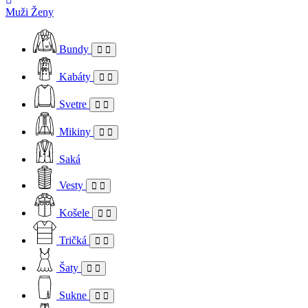
Muži
Ženy
Bundy
Kabáty
Svetre
Mikiny
Saká
Vesty
Košele
Tričká
Šaty
Sukne