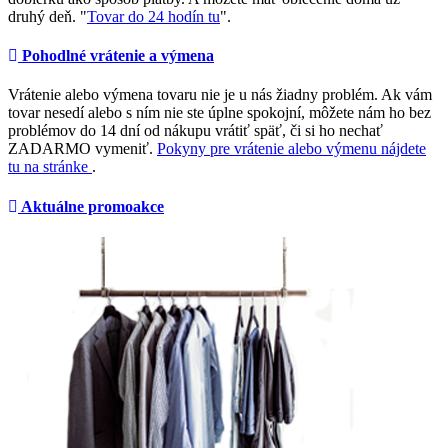
druhý deň. "
Tovar do 24 hodín tu
".
Pohodlné vrátenie a výmena
Vrátenie alebo výmena tovaru nie je u nás žiadny problém. Ak vám
tovar nesedí alebo s ním nie ste úplne spokojní, môžete nám ho bez
problémov do 14 dní od nákupu vrátiť späť, či si ho nechať
ZADARMO vymeniť.
Pokyny pre vrátenie alebo výmenu nájdete
tu na stránke
.
Aktuálne promoakce