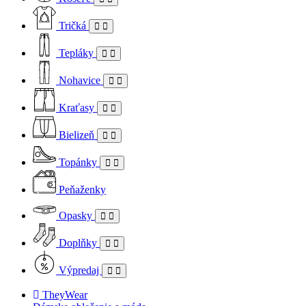
Tričká
Tepláky
Nohavice
Kraťasy
Bielizeň
Topánky
Peňaženky
Opasky
Doplňky
Výpredaj
TheyWear