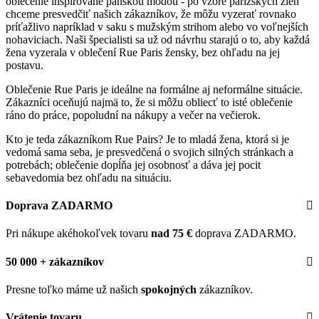
oblečenie inšpirované pánskou módou - po vzore parížskych žien
chceme presvedčiť našich zákazníkov, že môžu vyzerať rovnako
príťažlivo napríklad v saku s mužským strihom alebo vo voľnejších
nohaviciach. Naši špecialisti sa už od návrhu starajú o to, aby každá
žena vyzerala v oblečení Rue Paris žensky, bez ohľadu na jej
postavu.
Oblečenie Rue Paris je ideálne na formálne aj neformálne situácie.
Zákazníci oceňujú najmä to, že si môžu obliecť to isté oblečenie
ráno do práce, popoludní na nákupy a večer na večierok.
Kto je teda zákazníkom Rue Pairs? Je to mladá žena, ktorá si je
vedomá sama seba, je presvedčená o svojich silných stránkach a
potrebách; oblečenie dopĺňa jej osobnosť a dáva jej pocit
sebavedomia bez ohľadu na situáciu.
Doprava ZADARMO
Pri nákupe akéhokoľvek tovaru
nad 75 €
doprava ZADARMO.
50 000 + zákazníkov
Presne toľko máme už našich
spokojných
zákazníkov.
Vrátenie tovaru