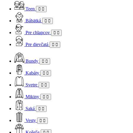
Teen
Bábätká
Pre chlapcov
Pre dievčatá
Bundy
Kabáty
Svetre
Mikiny
Saká
Vesty
Košeľe