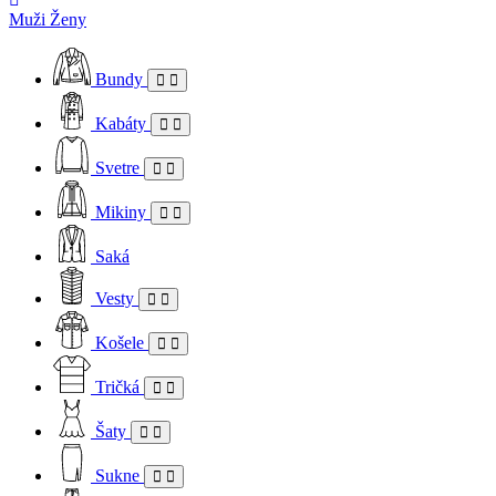
Muži
Ženy
Bundy
Kabáty
Svetre
Mikiny
Saká
Vesty
Košele
Tričká
Šaty
Sukne