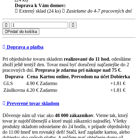
Doprava k Vám domov:
Externý sklad (24 ks)
Zasielame do 4-7 pracovných dní
Pridať do košíka
Doprava a platba
Pri objednávke tovaru skladem
realizované do 11 hod.
odesíláme
zboží ještě tentýž den. Tovar musí byť doručený najčastejšie do 2
pracovných dní.
Preprava je zdarma pri nákupe nad 75 €
.
Doprava
Cena
Kartou online, Prevodom na účet
Dobierka
GLS
4.90 €
Zadarmo
+1.81 €
Zásilkovna
4.20 €
Zadarmo
+1.81 €
Preverené tovar skladom
Dôveruje nám už viac ako
48 000 zákazníkov
. Vieme tak, ktorý
tovar je najobľúbenejší a ktoré majú zákazníci najradšej. Všetky
produkty skladom odosielame do 24 hodín, v prípade objednávky
do 11:00 hneď ten rovnaký deň! Stačí, keď zaplatíte kartou, alebo
dobierku ako spôsob platby. A môžete mať oblečenie doma už