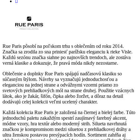
Rue Paris pôsobí na poľskom trhu s oblečením od roku 2014.
Značka sa zrodila zo sna priniesť parížsku eleganciu k rieke Visle.
Každú sezónu značka siahne po najnovších trendoch, ale zostáva
verná klasike a dokazuje, že pravá móda nikdy nezostarne.
Oblečenie a doplnky Rue Paris spájajú nadčasovú klasiku so
súčasným štýlom. Návrhy sa vyznačujú jednoduchosťou a
eleganciou na jednej strane a odvážnymi vzormi priamo zo
svetových prehliadkových mól na strane druhej. Použitie vzácnych
látok, ako je žakár, šifón, čipka alebo žoržet, a dôraz na detail
dodávajú celej kolekcii veľmi ucelený charakter.
Každá kolekcia Rue Paris je založená na čiernej a bielej farbe. Túto
jednoduchú paletu zakaždým spestrí zaujímavý farebný akcent,
módne vzory, hra textúr alebo moderný strih. Silueta navrhnutá
značkou je kompromisom medzi siluetou z prehliadkovej dráhy a
ultra ženskou postavou presýpacích hodín. Sortiment zahŕňa aj