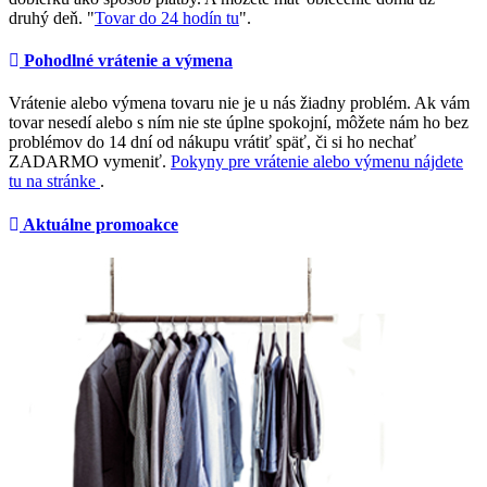
druhý deň. "
Tovar do 24 hodín tu
".
Pohodlné vrátenie a výmena
Vrátenie alebo výmena tovaru nie je u nás žiadny problém. Ak vám
tovar nesedí alebo s ním nie ste úplne spokojní, môžete nám ho bez
problémov do 14 dní od nákupu vrátiť späť, či si ho nechať
ZADARMO vymeniť.
Pokyny pre vrátenie alebo výmenu nájdete
tu na stránke
.
Aktuálne promoakce