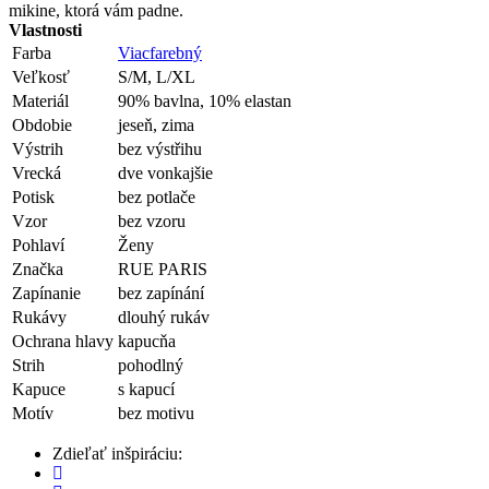
mikine, ktorá vám padne.
Vlastnosti
Farba
Viacfarebný
Veľkosť
S/M, L/XL
Materiál
90% bavlna, 10% elastan
Obdobie
jeseň, zima
Výstrih
bez výstřihu
Vrecká
dve vonkajšie
Potisk
bez potlače
Vzor
bez vzoru
Pohlaví
Ženy
Značka
RUE PARIS
Zapínanie
bez zapínání
Rukávy
dlouhý rukáv
Ochrana hlavy
kapucňa
Strih
pohodlný
Kapuce
s kapucí
Motív
bez motivu
Zdieľať inšpiráciu: