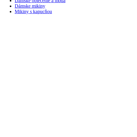
Dámske oblečenie a móda
Dámske mikiny
Mikiny s kapucňou