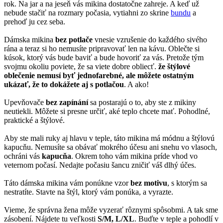
rok. Na jar a na jeseň vás mikina dostatočne zahreje. A keď už
nebude stačiť na rozmary počasia, vytiahni zo skrine
bundu
a
prehoď ju cez seba.
Dámska mikina
bez potlače
vnesie vzrušenie do každého sivého
rána a teraz si ho nemusíte pripravovať len na kávu. Oblečte si
kúsok, ktorý vás bude baviť a bude hovoriť za vás. Pretože tým
svojmu okoliu poviete, že sa viete dobre obliecť.
že štýlové
oblečenie nemusí byť jednofarebné, ale môžete ostatným
ukázať, že to dokážete aj s potlačou
. A ako!
Upevňovače
bez zapínání
sa postarajú o to, aby ste z mikiny
neutiekli. Môžete si presne určiť, aké teplo chcete mať. Pohodlné,
praktické a štýlové.
Aby ste mali ruky aj hlavu v teple, táto mikina má módnu a štýlovú
kapucňu. Nemusíte sa obávať mokrého účesu ani snehu vo vlasoch,
ochráni vás
kapucňa
. Okrem toho vám mikina príde vhod vo
veternom počasí. Nedajte počasiu šancu zničiť váš dlhý účes.
Táto dámska mikina vám ponúkne vzor
bez motivu
, s ktorým sa
nestratíte. Stavte na štýl, ktorý vám ponúka, a vyrazte.
Vieme, že správna žena môže vyzerať rôznymi spôsobmi. A tak sme
zásobení. Nájdete tu veľkosti
S/M, L/XL
. Buďte v teple a pohodlí v