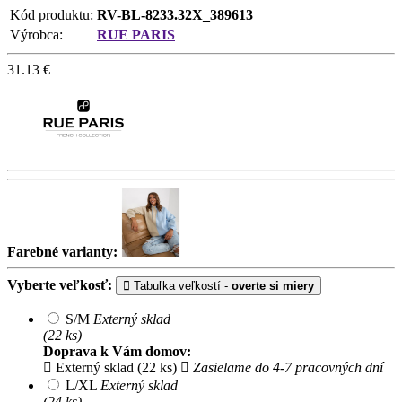
Kód produktu:
RV-BL-8233.32X_389613
Výrobca:
RUE PARIS
31.13
€
Farebné varianty:
Vyberte veľkosť:
Tabuľka veľkostí -
overte si miery
S/M
Externý sklad
(22 ks)
Doprava k Vám domov:
Externý sklad (22 ks)
Zasielame do 4-7 pracovných dní
L/XL
Externý sklad
(24 ks)