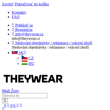
Zavrieť
Pokračovať do košíka
Kontakty
FAQ
Prihlásiť sa
Registrácia
info@theywear.cz
info@theywear.cz
Sledování objednávky / reklamace / vrácení zboží
Sledování objednávky / reklamace / vrácení zboží
SK
CZ
HU
Muži
Ženy
0
0
€