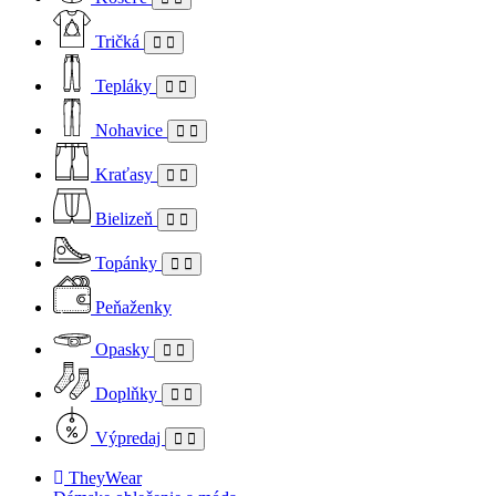
Tričká
Tepláky
Nohavice
Kraťasy
Bielizeň
Topánky
Peňaženky
Opasky
Doplňky
Výpredaj
TheyWear