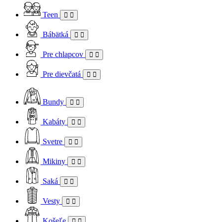
Teen
Bábätká
Pre chlapcov
Pre dievčatá
Bundy
Kabáty
Svetre
Mikiny
Saká
Vesty
Košeľe