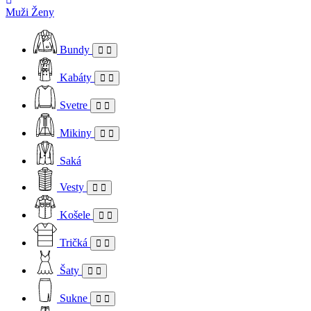
Muži
Ženy
Bundy
Kabáty
Svetre
Mikiny
Saká
Vesty
Košele
Tričká
Šaty
Sukne