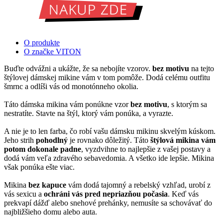
O produkte
O značke VITON
Buďte odvážni a ukážte, že sa nebojíte vzorov.
bez motivu
na tejto
štýlovej dámskej mikine vám v tom pomôže. Dodá celému outfitu
šmrnc a odlíši vás od monotónneho okolia.
Táto dámska mikina vám ponúkne vzor
bez motivu
, s ktorým sa
nestratíte. Stavte na štýl, ktorý vám ponúka, a vyrazte.
A nie je to len farba, čo robí vašu dámsku mikinu skvelým kúskom.
Jeho strih
pohodlný
je rovnako dôležitý. Táto
štýlová mikina vám
potom dokonale padne
, vyzdvihne to najlepšie z vašej postavy a
dodá vám veľa zdravého sebavedomia. A všetko ide lepšie. Mikina
však ponúka ešte viac.
Mikina
bez kapuce
vám dodá tajomný a rebelský vzhľad, urobí z
vás sexicu a
ochráni vás pred nepriazňou počasia
. Keď vás
prekvapí dážď alebo snehové prehánky, nemusíte sa schovávať do
najbližšieho domu alebo auta.