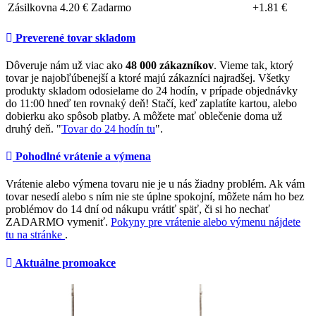
Zásilkovna
4.20 €
Zadarmo
+1.81 €
Preverené tovar skladom
Dôveruje nám už viac ako
48 000 zákazníkov
. Vieme tak, ktorý
tovar je najobľúbenejší a ktoré majú zákazníci najradšej. Všetky
produkty skladom odosielame do 24 hodín, v prípade objednávky
do 11:00 hneď ten rovnaký deň! Stačí, keď zaplatíte kartou, alebo
dobierku ako spôsob platby. A môžete mať oblečenie doma už
druhý deň. "
Tovar do 24 hodín tu
".
Pohodlné vrátenie a výmena
Vrátenie alebo výmena tovaru nie je u nás žiadny problém. Ak vám
tovar nesedí alebo s ním nie ste úplne spokojní, môžete nám ho bez
problémov do 14 dní od nákupu vrátiť späť, či si ho nechať
ZADARMO vymeniť.
Pokyny pre vrátenie alebo výmenu nájdete
tu na stránke
.
Aktuálne promoakce