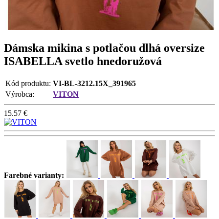
Dámska mikina s potlačou dlhá oversize
ISABELLA svetlo hnedoružová
Kód produktu:
VI-BL-3212.15X_391965
Výrobca:
VITON
15.57
€
Farebné varianty: