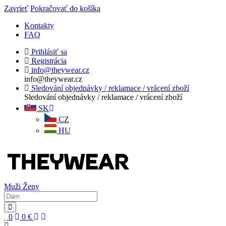
Zavrieť
Pokračovať do košíka
Kontakty
FAQ
Prihlásiť sa
Registrácia
info@theywear.cz
info@theywear.cz
Sledování objednávky / reklamace / vrácení zboží
Sledování objednávky / reklamace / vrácení zboží
SK
CZ
HU
Muži
Ženy
0
0
€