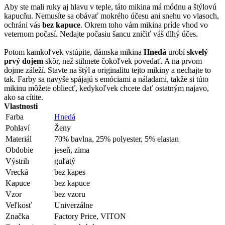
Aby ste mali ruky aj hlavu v teple, táto mikina má módnu a štýlovú
kapucňu. Nemusíte sa obávať mokrého účesu ani snehu vo vlasoch,
ochráni vás
bez kapuce
. Okrem toho vám mikina príde vhod vo
veternom počasí. Nedajte počasiu šancu zničiť váš dlhý účes.
Potom kamkoľvek vstúpite, dámska mikina
Hnedá
urobí
skvelý
prvý dojem
skôr, než stihnete čokoľvek povedať. A na prvom
dojme záleží. Stavte na štýl a originalitu tejto mikiny a nechajte to
tak. Farby sa navyše spájajú s emóciami a náladami, takže si túto
mikinu môžete obliecť, kedykoľvek chcete dať ostatným najavo,
ako sa cítite.
Vlastnosti
Farba
Hnedá
Pohlaví
Ženy
Materiál
70% bavlna, 25% polyester, 5% elastan
Obdobie
jeseň, zima
Výstrih
guľatý
Vrecká
bez kapes
Kapuce
bez kapuce
Vzor
bez vzoru
Veľkosť
Univerzálne
Značka
Factory Price, VITON