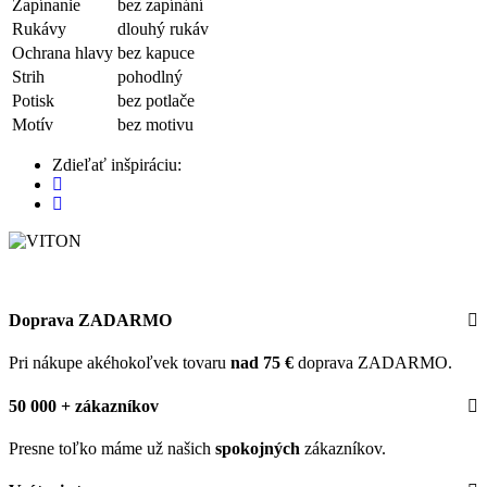
Zapínanie
bez zapínání
Rukávy
dlouhý rukáv
Ochrana hlavy
bez kapuce
Strih
pohodlný
Potisk
bez potlače
Motív
bez motivu
Zdieľať inšpiráciu:
Doprava ZADARMO
Pri nákupe akéhokoľvek tovaru
nad 75 €
doprava ZADARMO.
50 000 + zákazníkov
Presne toľko máme už našich
spokojných
zákazníkov.