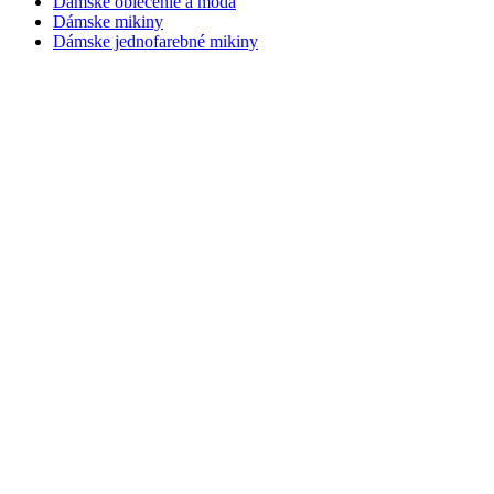
Dámske oblečenie a móda
Dámske mikiny
Dámske jednofarebné mikiny