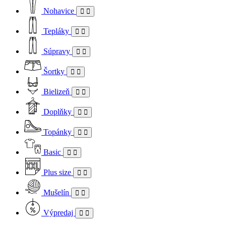
Nohavice
Tepláky
Súpravy
Šortky
Bielizeň
Doplňky
Topánky
Basic
Plus size
Mušelín
Výpredaj