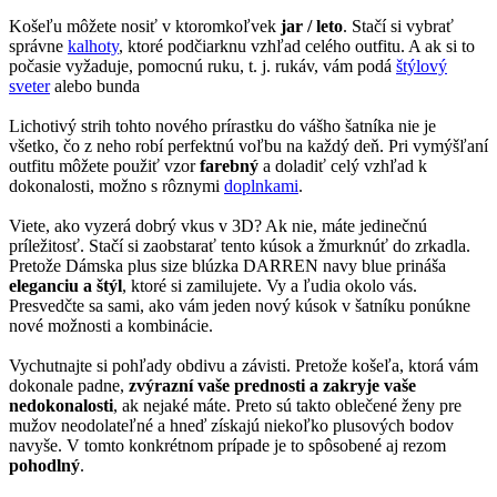
Košeľu môžete nosiť v ktoromkoľvek
jar / leto
. Stačí si vybrať
správne
kalhoty
, ktoré podčiarknu vzhľad celého outfitu. A ak si to
počasie vyžaduje, pomocnú ruku, t. j. rukáv, vám podá
štýlový
sveter
alebo bunda
Lichotivý strih tohto nového prírastku do vášho šatníka nie je
všetko, čo z neho robí perfektnú voľbu na každý deň. Pri vymýšľaní
outfitu môžete použiť vzor
farebný
a doladiť celý vzhľad k
dokonalosti, možno s rôznymi
doplnkami
.
Viete, ako vyzerá dobrý vkus v 3D? Ak nie, máte jedinečnú
príležitosť. Stačí si zaobstarať tento kúsok a žmurknúť do zrkadla.
Pretože Dámska plus size blúzka DARREN navy blue prináša
eleganciu a štýl
, ktoré si zamilujete. Vy a ľudia okolo vás.
Presvedčte sa sami, ako vám jeden nový kúsok v šatníku ponúkne
nové možnosti a kombinácie.
Vychutnajte si pohľady obdivu a závisti. Pretože košeľa, ktorá vám
dokonale padne,
zvýrazní vaše prednosti a zakryje vaše
nedokonalosti
, ak nejaké máte. Preto sú takto oblečené ženy pre
mužov neodolateľné a hneď získajú niekoľko plusových bodov
navyše. V tomto konkrétnom prípade je to spôsobené aj rezom
pohodlný
.