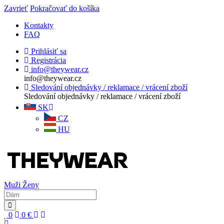
Zavrieť
Pokračovať do košíka
Kontakty
FAQ
Prihlásiť sa
Registrácia
info@theywear.cz
info@theywear.cz
Sledování objednávky / reklamace / vrácení zboží
Sledování objednávky / reklamace / vrácení zboží
SK
CZ
HU
Muži
Ženy
0
0
€