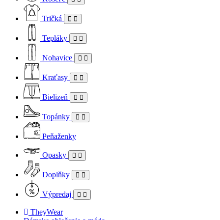
Tričká
Tepláky
Nohavice
Kraťasy
Bielizeň
Topánky
Peňaženky
Opasky
Doplňky
Výpredaj
TheyWear