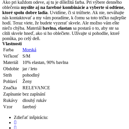
Ako pri každom odeve, aj tu je dôležitá farba. Pri výbere denného
oblečenia
myslite aj na farebné kombinácie a vyberte si odtiene,
ktoré spolu dobre ladia
. Uvidíme, či si trúfnete. Ak nie, neváhajte
nás kontaktovať a my vám poradíme, k čomu sa toto tričko najlepšie
hodí. Teraz viete, že budete vyzerať skvele. Ale možno vám ešte
niečo chýba. Materiál
bavlna, elastan
sa postará o to, aby ste sa
cítili skvele hneď, ako si ho oblečiete. Užívajte si pohodlie, ktoré
ponúka, po celý deň.
Vlastnosti
Farba
Morská
Veľkosť
S/M
Materiál
10% elastan, 90% bavlna
Obdobie
jar / leto
Strih
pohodlný
Pohlaví
Ženy
Značka
RELEVANCE
Zapínanie
bez zapínání
Rukávy
dlouhý rukáv
Vzor
farebný
Zdieľať inšpiráciu: