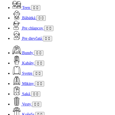
Teen
Bábätká
Pre chlapcov
Pre dievčatá
Bundy
Kabáty
Svetre
Mikiny
Saká
Vesty
Košeľe