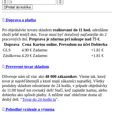
Pridať do košíka
Doprava a platba
Pri objednávke tovaru skladem
realizované do 11 hod.
odesíláme
zboží ještě tentýž den. Tovar musí byť doručený najčastejšie do 2
pracovných dní.
Preprava je zdarma pri nákupe nad 75 €
.
Doprava
Cena
Kartou online, Prevodom na účet
Dobierka
GLS
4.90 €
Zadarmo
+1.81 €
Zásilkovna
4.20 €
Zadarmo
+1.81 €
Preverené tovar skladom
Dôveruje nám už viac ako
48 000 zákazníkov
. Vieme tak, ktorý
tovar je najobľúbenejší a ktoré majú zákazníci najradšej. Všetky
produkty skladom odosielame do 24 hodín, v prípade objednávky
do 11:00 hneď ten rovnaký deň! Stačí, keď zaplatíte kartou, alebo
dobierku ako spôsob platby. A môžete mať oblečenie doma už
druhý deň. "
Tovar do 24 hodín tu
".
Pohodlné vrátenie a výmena