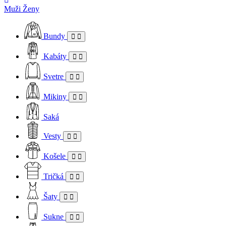
Muži
Ženy
Bundy
Kabáty
Svetre
Mikiny
Saká
Vesty
Košele
Tričká
Šaty
Sukne