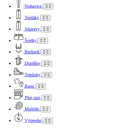
Nohavice
Tepláky
Súpravy
Šortky
Bielizeň
Doplňky
Topánky
Basic
Plus size
Mušelín
Výpredaj