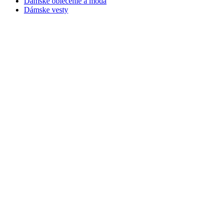
Dámske oblečenie a móda
Dámske vesty