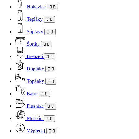
Nohavice
Tepláky
Súpravy
Šortky
Bielizeň
Doplňky
Topánky
Basic
Plus size
Mušelín
Výpredaj