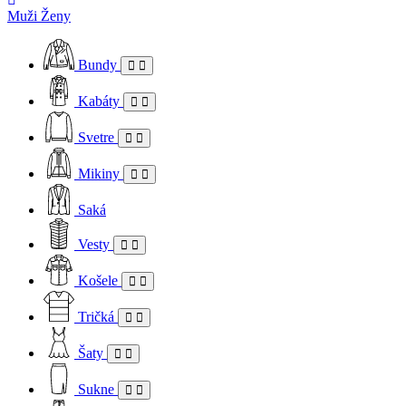
Muži
Ženy
Bundy
Kabáty
Svetre
Mikiny
Saká
Vesty
Košele
Tričká
Šaty
Sukne