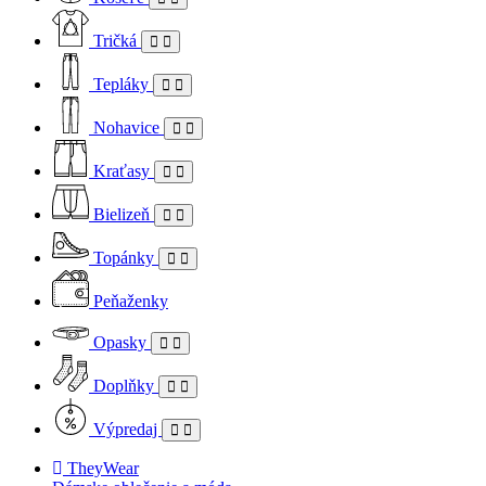
Tričká
Tepláky
Nohavice
Kraťasy
Bielizeň
Topánky
Peňaženky
Opasky
Doplňky
Výpredaj
TheyWear