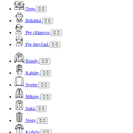
Teen
Bábätká
Pre chlapcov
Pre dievčatá
Bundy
Kabáty
Svetre
Mikiny
Saká
Vesty
Košeľe