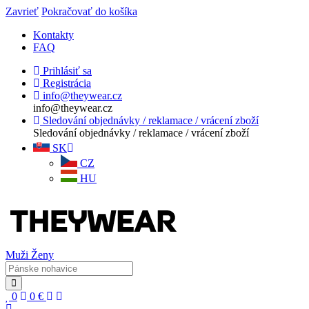
Zavrieť
Pokračovať do košíka
Kontakty
FAQ
Prihlásiť sa
Registrácia
info@theywear.cz
info@theywear.cz
Sledování objednávky / reklamace / vrácení zboží
Sledování objednávky / reklamace / vrácení zboží
SK
CZ
HU
Muži
Ženy
0
0
€