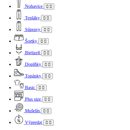
Nohavice
Tepláky
Súpravy
Šortky
Bielizeň
Doplňky
Topánky
Basic
Plus size
Mušelín
Výpredaj