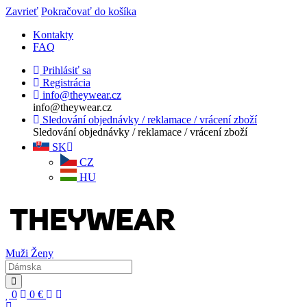
Zavrieť
Pokračovať do košíka
Kontakty
FAQ
Prihlásiť sa
Registrácia
info@theywear.cz
info@theywear.cz
Sledování objednávky / reklamace / vrácení zboží
Sledování objednávky / reklamace / vrácení zboží
SK
CZ
HU
Muži
Ženy
0
0
€