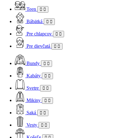
Teen
Bábätká
Pre chlapcov
Pre dievčatá
Bundy
Kabáty
Svetre
Mikiny
Saká
Vesty
Košeľe