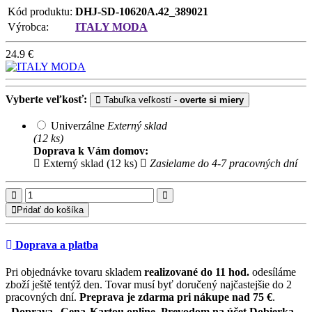
Kód produktu:
DHJ-SD-10620A.42_389021
Výrobca:
ITALY MODA
24.9
€
Vyberte veľkosť:
Tabuľka veľkostí -
overte si miery
Univerzálne
Externý sklad
(12 ks)
Doprava k Vám domov:
Externý sklad (12 ks)
Zasielame do 4-7 pracovných dní
Pridať do košíka
Doprava a platba
Pri objednávke tovaru skladem
realizované do 11 hod.
odesíláme
zboží ještě tentýž den. Tovar musí byť doručený najčastejšie do 2
pracovných dní.
Preprava je zdarma pri nákupe nad 75 €
.
Doprava
Cena
Kartou online, Prevodom na účet
Dobierka