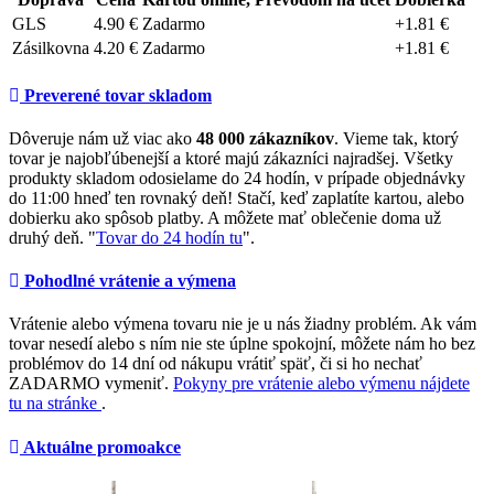
GLS
4.90 €
Zadarmo
+1.81 €
Zásilkovna
4.20 €
Zadarmo
+1.81 €
Preverené tovar skladom
Dôveruje nám už viac ako
48 000 zákazníkov
. Vieme tak, ktorý
tovar je najobľúbenejší a ktoré majú zákazníci najradšej. Všetky
produkty skladom odosielame do 24 hodín, v prípade objednávky
do 11:00 hneď ten rovnaký deň! Stačí, keď zaplatíte kartou, alebo
dobierku ako spôsob platby. A môžete mať oblečenie doma už
druhý deň. "
Tovar do 24 hodín tu
".
Pohodlné vrátenie a výmena
Vrátenie alebo výmena tovaru nie je u nás žiadny problém. Ak vám
tovar nesedí alebo s ním nie ste úplne spokojní, môžete nám ho bez
problémov do 14 dní od nákupu vrátiť späť, či si ho nechať
ZADARMO vymeniť.
Pokyny pre vrátenie alebo výmenu nájdete
tu na stránke
.
Aktuálne promoakce