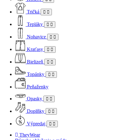
Tričká
Tepláky
Nohavice
Kraťasy
Bielizeň
Topánky
Peňaženky
Opasky
Doplňky
Výpredaj
TheyWear