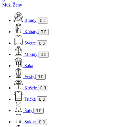
Muži
Ženy
Bundy
Kabáty
Svetre
Mikiny
Saká
Vesty
Košele
Tričká
Šaty
Sukne