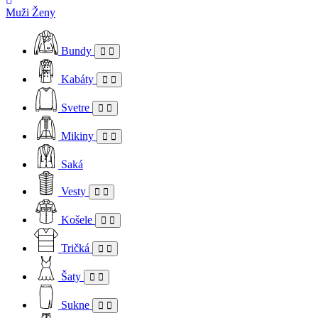
Muži
Ženy
Bundy
Kabáty
Svetre
Mikiny
Saká
Vesty
Košele
Tričká
Šaty
Sukne