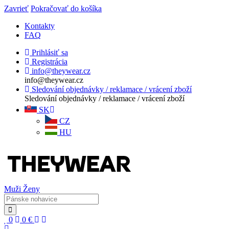
Zavrieť
Pokračovať do košíka
Kontakty
FAQ
Prihlásiť sa
Registrácia
info@theywear.cz
info@theywear.cz
Sledování objednávky / reklamace / vrácení zboží
Sledování objednávky / reklamace / vrácení zboží
SK
CZ
HU
Muži
Ženy
0
0
€