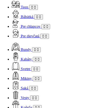
Teen
Bábätká
Pre chlapcov
Pre dievčatá
Bundy
Kabáty
Svetre
Mikiny
Saká
Vesty
Košeľe