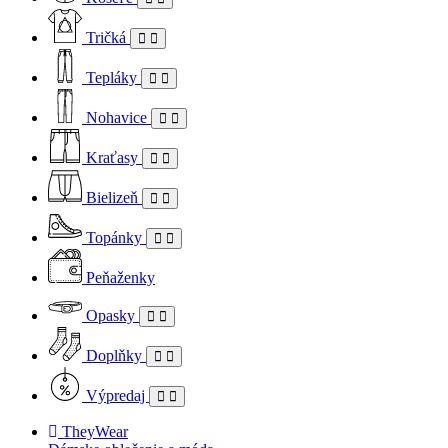
Tričká
Tepláky
Nohavice
Kraťasy
Bielizeň
Topánky
Peňaženky
Opasky
Doplňky
Výpredaj
TheyWear