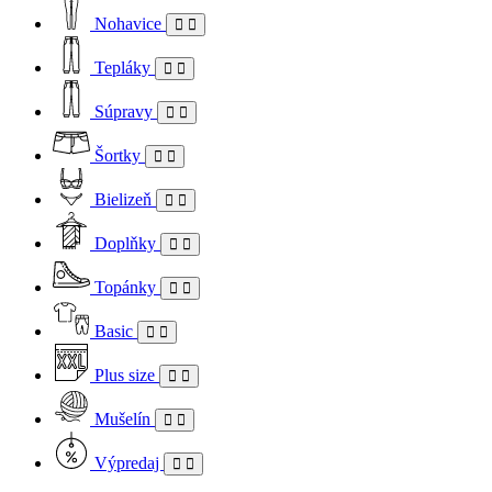
Nohavice
Tepláky
Súpravy
Šortky
Bielizeň
Doplňky
Topánky
Basic
Plus size
Mušelín
Výpredaj