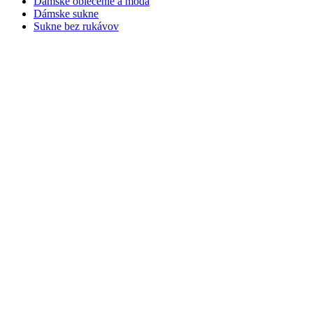
Dámske oblečenie a móda
Dámske sukne
Sukne bez rukávov