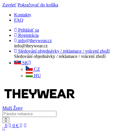
Zavrieť
Pokračovať do košíka
Kontakty
FAQ
Prihlásiť sa
Registrácia
info@theywear.cz
info@theywear.cz
Sledování objednávky / reklamace / vrácení zboží
Sledování objednávky / reklamace / vrácení zboží
SK
CZ
HU
Muži
Ženy
0
0
€