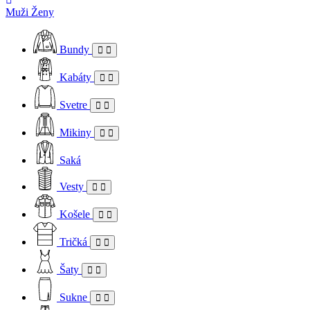
Muži
Ženy
Bundy
Kabáty
Svetre
Mikiny
Saká
Vesty
Košele
Tričká
Šaty
Sukne