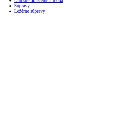
Dámske oblečenie a móda
Súpravy
Ležérne súpravy