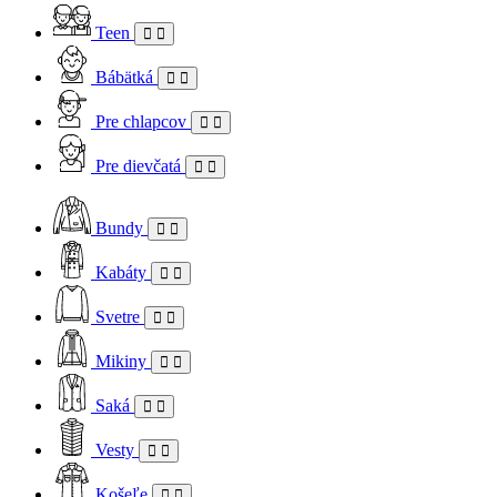
Teen
Bábätká
Pre chlapcov
Pre dievčatá
Bundy
Kabáty
Svetre
Mikiny
Saká
Vesty
Košeľe