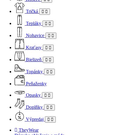
Tričká
Tepláky
Nohavice
Kraťasy
Bielizeň
Topánky
Peňaženky
Opasky
Doplňky
Výpredaj
TheyWear