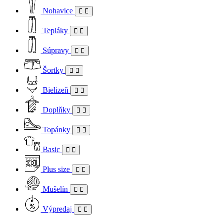
Nohavice
Tepláky
Súpravy
Šortky
Bielizeň
Doplňky
Topánky
Basic
Plus size
Mušelín
Výpredaj