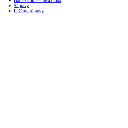
Dámske oblečenie a móda
Súpravy
Ležérne súpravy