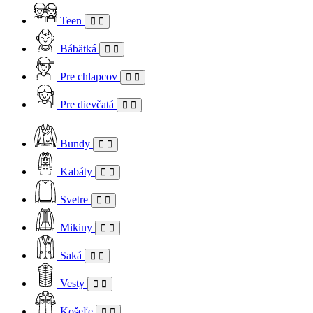
Teen
Bábätká
Pre chlapcov
Pre dievčatá
Bundy
Kabáty
Svetre
Mikiny
Saká
Vesty
Košeľe