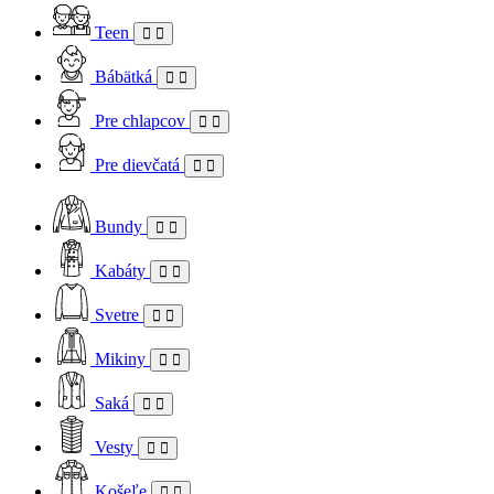
Teen
Bábätká
Pre chlapcov
Pre dievčatá
Bundy
Kabáty
Svetre
Mikiny
Saká
Vesty
Košeľe