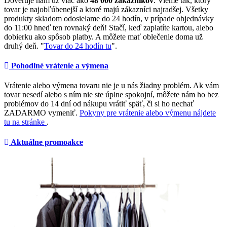
Dôveruje nám už viac ako
48 000 zákazníkov
. Vieme tak, ktorý
tovar je najobľúbenejší a ktoré majú zákazníci najradšej. Všetky
produkty skladom odosielame do 24 hodín, v prípade objednávky
do 11:00 hneď ten rovnaký deň! Stačí, keď zaplatíte kartou, alebo
dobierku ako spôsob platby. A môžete mať oblečenie doma už
druhý deň. "
Tovar do 24 hodín tu
".
Pohodlné vrátenie a výmena
Vrátenie alebo výmena tovaru nie je u nás žiadny problém. Ak vám
tovar nesedí alebo s ním nie ste úplne spokojní, môžete nám ho bez
problémov do 14 dní od nákupu vrátiť späť, či si ho nechať
ZADARMO vymeniť.
Pokyny pre vrátenie alebo výmenu nájdete
tu na stránke
.
Aktuálne promoakce