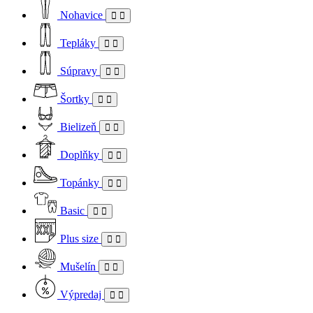
Nohavice
Tepláky
Súpravy
Šortky
Bielizeň
Doplňky
Topánky
Basic
Plus size
Mušelín
Výpredaj