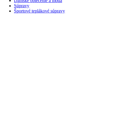
Dámske oblečenie a móda
Súpravy
Športové teplákové súpravy