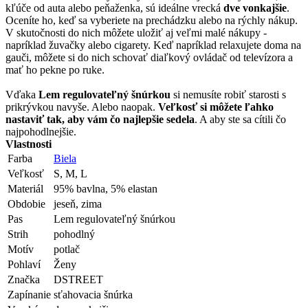
kľúče od auta alebo peňaženka, sú ideálne vrecká
dve vonkajšie
.
Oceníte ho, keď sa vyberiete na prechádzku alebo na rýchly nákup.
V skutočnosti do nich môžete uložiť aj veľmi malé nákupy -
napríklad žuvačky alebo cigarety. Keď napríklad relaxujete doma na
gauči, môžete si do nich schovať diaľkový ovládač od televízora a
mať ho pekne po ruke.
Vďaka
Lem regulovateľný šnúrkou
si nemusíte robiť starosti s
prikrývkou navyše. Alebo naopak.
Veľkosť si môžete ľahko
nastaviť tak, aby vám čo najlepšie sedela
. A aby ste sa cítili čo
najpohodlnejšie.
Vlastnosti
Farba
Biela
Veľkosť
S, M, L
Materiál
95% bavlna, 5% elastan
Obdobie
jeseň, zima
Pas
Lem regulovateľný šnúrkou
Strih
pohodlný
Motív
potlač
Pohlaví
Ženy
Značka
DSTREET
Zapínanie
sťahovacia šnúrka