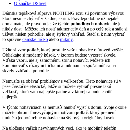
O značke DStreet
Dámska tepláková súprava NOTHING ecru sú povinnou výbavou,
ktorá nesmie chýbať v žiadnej skrini. Pravdepodobne už nejaké
doma máte, ale pravdou je, že týchto
pohodlných nohavíc
nie je
nikdy dosť. Môžete ich nosiť takmer celý deň a po celý rok a stále si
užívať nielen pohodlie, ale aj štýlový vzhľad. Stačí si k nim vybrať
to správne
dámske tričko
alebo
mikiny
.
Užite si vzor
potlač
, ktorý posunie vaše nohavice o úroveň vyššie.
Obliekajte si moderný kúsok, v ktorom budete vyzerať skvele.
Vďaka vzoru, ale aj samotnému strihu nohavíc. Môžete ich
kombinovať s rôznymi tričkami a mikinami a spoľahnúť sa na
skvelý vzhľad a pohodlie.
Nemusíte sa obávať problémov s veľkosťou. Tieto nohavice sú v
páse čiastočne elastické, takže si môžete vybrať presne takú
veľkosť, ktorá vám najlepšie padne a v ktorej sa budete cítiť
najlepšie.
V týchto nohaviciach sa nemusíš hanbiť vyjsť z domu. Svoje okolie
môžete ohromiť nezvyčajným motívom
potlač
, ktorý premení
nudné a jednofarebné nohavice na štýlový a originálny kúsok.
Na uloženie vašich nevyhnutných vecí, ako je mobilný telefón,