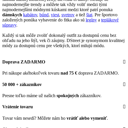
najmodernejšie trendy a môžete tak vždy voliť medzi tými
najmodernejšími módnymi kúskami medzi ktoré patrí ponuka
dámskych
kabátov
,
búnd
,
viest
,
svetrov
a tiež
šiat
. Pre športovo
založených ponúka vybavenie do fitka ako sú
legíny
a
teplákové
súpravy
.
Každý si tak môže zvoliť dokonalý outfit za dostupnú cenu bez
ohľadu na jeho štýl, vek či záujmy. DStreet je synonymom kvalitnej
módy za dostupnú cenu pre všetkých, ktorí milujú módu.
Doprava ZADARMO
Pri nákupe akéhokoľvek tovaru
nad 75 €
doprava ZADARMO.
50 000 + zákazníkov
Presne toľko máme už našich
spokojných
zákazníkov.
Vrátenie tovaru
Tovar vám nesedí? Môžete nám ho
vrátiť alebo vymeniť
.