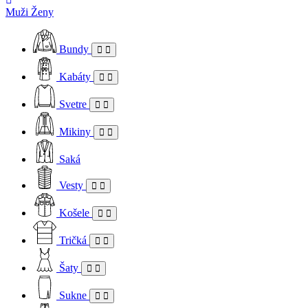
Muži
Ženy
Bundy
Kabáty
Svetre
Mikiny
Saká
Vesty
Košele
Tričká
Šaty
Sukne