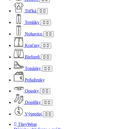
Tričká
Tepláky
Nohavice
Kraťasy
Bielizeň
Topánky
Peňaženky
Opasky
Doplňky
Výpredaj
TheyWear