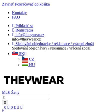
Zavrieť
Pokračovať do košíka
Kontakty
FAQ
Prihlásiť sa
Registrácia
info@theywear.cz
info@theywear.cz
Sledování objednávky / reklamace / vrácení zboží
Sledování objednávky / reklamace / vrácení zboží
SK
CZ
HU
Muži
Ženy
0
0
€