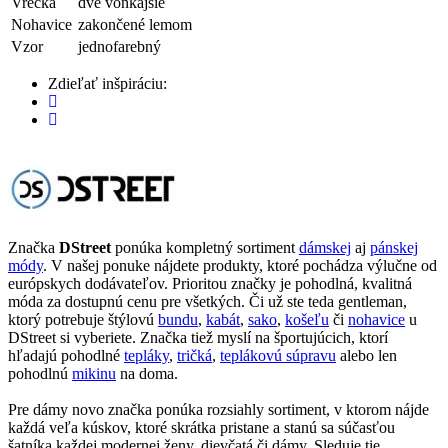
Vrecká
dve vonkajšie
Nohavice
zakončené lemom
Vzor
jednofarebný
Zdieľať inšpiráciu:
Značka
DStreet
ponúka kompletný sortiment
dámskej
aj
pánskej
módy
. V našej ponuke nájdete produkty, ktoré pochádza výlučne od
európskych dodávateľov. Prioritou značky je pohodlná, kvalitná
móda za dostupnú cenu pre všetkých. Či už ste teda gentleman,
ktorý potrebuje štýlovú
bundu
,
kabát
,
sako
,
košeľu
či
nohavice
u
DStreet si vyberiete. Značka tiež myslí na športujúcich, ktorí
hľadajú pohodlné
tepláky
,
tričká
,
teplákovú súpravu
alebo len
pohodlnú
mikinu
na doma.
Pre dámy novo značka ponúka rozsiahly sortiment, v ktorom nájde
každá veľa kúskov, ktoré skrátka pristane a stanú sa súčasťou
šatníka každej modernej ženy, dievčatá či dámy. Sleduje tie