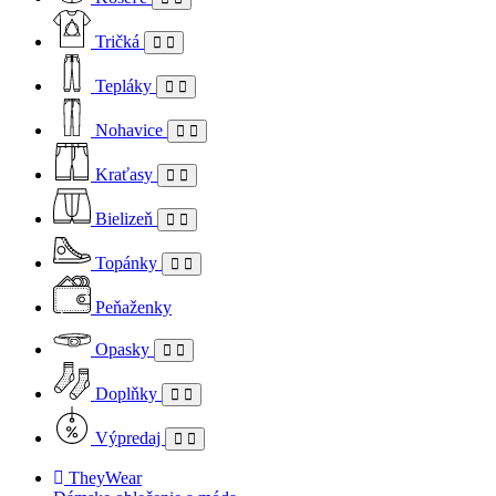
Tričká
Tepláky
Nohavice
Kraťasy
Bielizeň
Topánky
Peňaženky
Opasky
Doplňky
Výpredaj
TheyWear