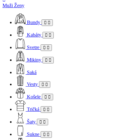
Muži
Ženy
Bundy
Kabáty
Svetre
Mikiny
Saká
Vesty
Košele
Tričká
Šaty
Sukne