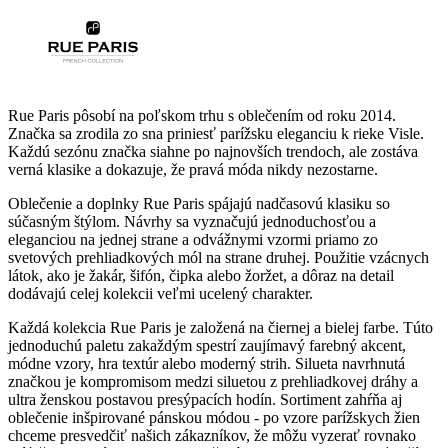
Rue Paris pôsobí na poľskom trhu s oblečením od roku 2014.
Značka sa zrodila zo sna priniesť parížsku eleganciu k rieke Visle.
Každú sezónu značka siahne po najnovších trendoch, ale zostáva
verná klasike a dokazuje, že pravá móda nikdy nezostarne.
Oblečenie a doplnky Rue Paris spájajú nadčasovú klasiku so
súčasným štýlom. Návrhy sa vyznačujú jednoduchosťou a
eleganciou na jednej strane a odvážnymi vzormi priamo zo
svetových prehliadkových mól na strane druhej. Použitie vzácnych
látok, ako je žakár, šifón, čipka alebo žoržet, a dôraz na detail
dodávajú celej kolekcii veľmi ucelený charakter.
Každá kolekcia Rue Paris je založená na čiernej a bielej farbe. Túto
jednoduchú paletu zakaždým spestrí zaujímavý farebný akcent,
módne vzory, hra textúr alebo moderný strih. Silueta navrhnutá
značkou je kompromisom medzi siluetou z prehliadkovej dráhy a
ultra ženskou postavou presýpacích hodín. Sortiment zahŕňa aj
oblečenie inšpirované pánskou módou - po vzore parížskych žien
chceme presvedčiť našich zákazníkov, že môžu vyzerať rovnako