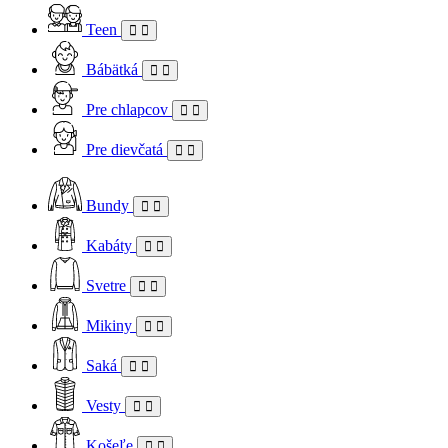
Teen
Bábätká
Pre chlapcov
Pre dievčatá
Bundy
Kabáty
Svetre
Mikiny
Saká
Vesty
Košeľe