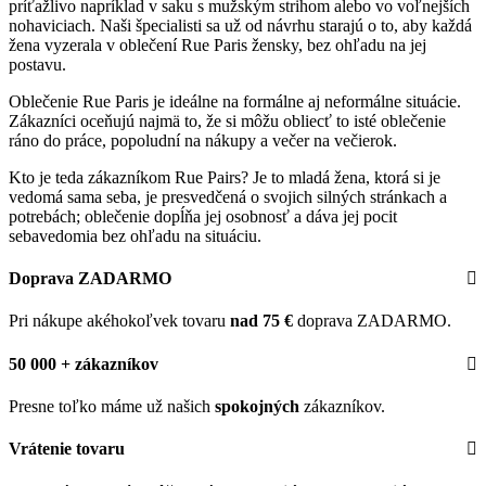
príťažlivo napríklad v saku s mužským strihom alebo vo voľnejších
nohaviciach. Naši špecialisti sa už od návrhu starajú o to, aby každá
žena vyzerala v oblečení Rue Paris žensky, bez ohľadu na jej
postavu.
Oblečenie Rue Paris je ideálne na formálne aj neformálne situácie.
Zákazníci oceňujú najmä to, že si môžu obliecť to isté oblečenie
ráno do práce, popoludní na nákupy a večer na večierok.
Kto je teda zákazníkom Rue Pairs? Je to mladá žena, ktorá si je
vedomá sama seba, je presvedčená o svojich silných stránkach a
potrebách; oblečenie dopĺňa jej osobnosť a dáva jej pocit
sebavedomia bez ohľadu na situáciu.
Doprava ZADARMO
Pri nákupe akéhokoľvek tovaru
nad 75 €
doprava ZADARMO.
50 000 + zákazníkov
Presne toľko máme už našich
spokojných
zákazníkov.
Vrátenie tovaru