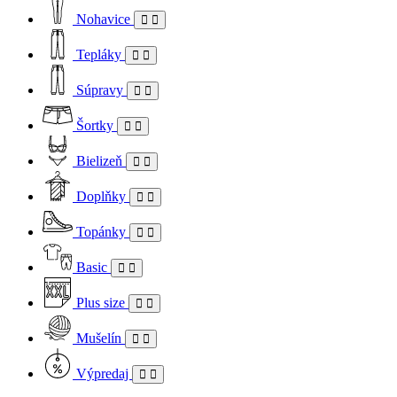
Nohavice
Tepláky
Súpravy
Šortky
Bielizeň
Doplňky
Topánky
Basic
Plus size
Mušelín
Výpredaj