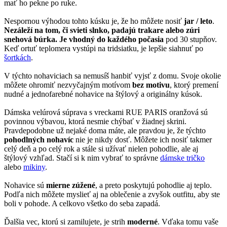
mať ho pekne po ruke.
Nespornou výhodou tohto kúsku je, že ho môžete nosiť
jar / leto
.
Nezáleží na tom, či svieti slnko, padajú trakare alebo zúri
snehová búrka. Je vhodný do každého počasia
pod 30 stupňov.
Keď ortuť teplomera vystúpi na tridsiatku, je lepšie siahnuť po
šortkách
.
V týchto nohaviciach sa nemusíš hanbiť vyjsť z domu. Svoje okolie
môžete ohromiť nezvyčajným motívom
bez motivu
, ktorý premení
nudné a jednofarebné nohavice na štýlový a originálny kúsok.
Dámska velúrová súprava s vreckami RUE PARIS oranžová sú
povinnou výbavou, ktorá nesmie chýbať v žiadnej skrini.
Pravdepodobne už nejaké doma máte, ale pravdou je, že týchto
pohodlných nohavíc
nie je nikdy dosť. Môžete ich nosiť takmer
celý deň a po celý rok a stále si užívať nielen pohodlie, ale aj
štýlový vzhľad. Stačí si k nim vybrať to správne
dámske tričko
alebo
mikiny
.
Nohavice sú
mierne zúžené
, a preto poskytujú pohodlie aj teplo.
Podľa nich môžete myslieť aj na oblečenie a zvyšok outfitu, aby ste
boli v pohode. A celkovo všetko do seba zapadá.
Ďalšia vec, ktorú si zamilujete, je strih
moderné
. Vďaka tomu vaše