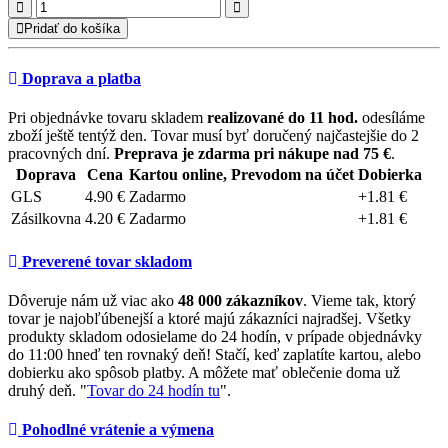
Pridať do košíka
Doprava a platba
Pri objednávke tovaru skladem
realizované do 11 hod.
odesíláme
zboží ještě tentýž den. Tovar musí byť doručený najčastejšie do 2
pracovných dní.
Preprava je zdarma pri nákupe nad 75 €
.
Doprava
Cena
Kartou online, Prevodom na účet
Dobierka
GLS
4.90 €
Zadarmo
+1.81 €
Zásilkovna
4.20 €
Zadarmo
+1.81 €
Preverené tovar skladom
Dôveruje nám už viac ako
48 000 zákazníkov
. Vieme tak, ktorý
tovar je najobľúbenejší a ktoré majú zákazníci najradšej. Všetky
produkty skladom odosielame do 24 hodín, v prípade objednávky
do 11:00 hneď ten rovnaký deň! Stačí, keď zaplatíte kartou, alebo
dobierku ako spôsob platby. A môžete mať oblečenie doma už
druhý deň. "
Tovar do 24 hodín tu
".
Pohodlné vrátenie a výmena