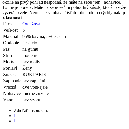
okolie na prvý pohľad nespozná, že máte na sebe "len" nohavice.
To nie je pravda. Máte na sebe veľmi pohodlný kúsok, ktorý navyše
vyzerá skvele. Nemusíte sa obávať ísť do obchodu na rýchly nákup.
Vlastnosti
Farba
Oranžová
Veľkosť
S
Materiál
95% bavlna, 5% elastan
Obdobie
jar / leto
Pas
na gumu
Strih
moderné
Motív
bez motivu
Pohlaví
Ženy
Značka
RUE PARIS
Zapínanie
bez zapínání
Vrecká
dve vonkajšie
Nohavice
mierne zúžené
Vzor
bez vzoru
Zdieľať inšpiráciu: