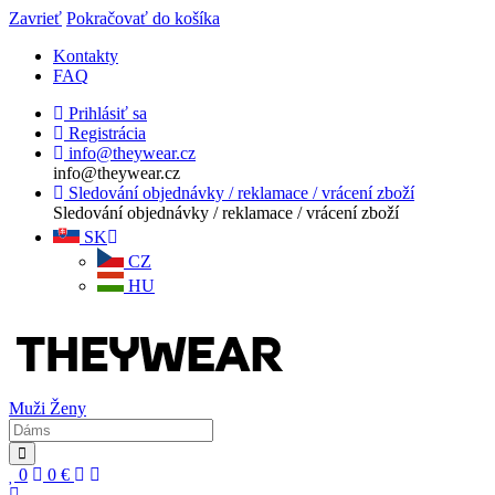
Zavrieť
Pokračovať do košíka
Kontakty
FAQ
Prihlásiť sa
Registrácia
info@theywear.cz
info@theywear.cz
Sledování objednávky / reklamace / vrácení zboží
Sledování objednávky / reklamace / vrácení zboží
SK
CZ
HU
Muži
Ženy
0
0
€