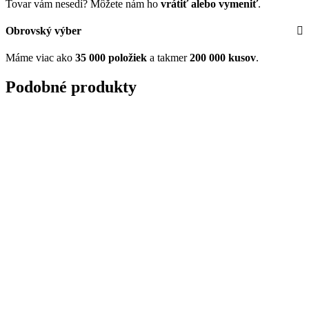
Tovar vám nesedí? Môžete nám ho
vrátiť alebo vymeniť
.
Obrovský výber
Máme viac ako
35 000 položiek
a takmer
200 000 kusov
.
Podobné produkty