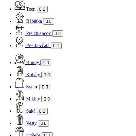
Teen
Bábätká
Pre chlapcov
Pre dievčatá
Bundy
Kabáty
Svetre
Mikiny
Saká
Vesty
Košeľe