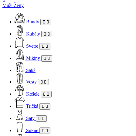
Muži
Ženy
Bundy
Kabáty
Svetre
Mikiny
Saká
Vesty
Košele
Tričká
Šaty
Sukne