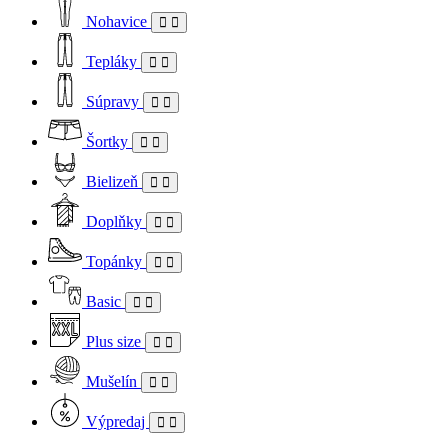
Nohavice
Tepláky
Súpravy
Šortky
Bielizeň
Doplňky
Topánky
Basic
Plus size
Mušelín
Výpredaj