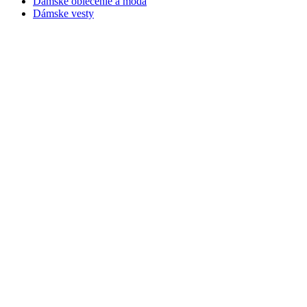
Dámske oblečenie a móda
Dámske vesty