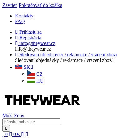
Zavrieť
Pokračovať do košíka
Kontakty
FAQ
Prihlásiť sa
Registrácia
info@theywear.cz
info@theywear.cz
Sledování objednávky / reklamace / vrácení zboží
Sledování objednávky / reklamace / vrácení zboží
SK
CZ
HU
Muži
Ženy
0
0
€