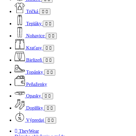
Tričká
Tepláky
Nohavice
Kraťasy
Bielizeň
Topánky
Peňaženky
Opasky
Doplňky
Výpredaj
TheyWear