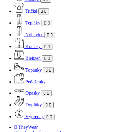
Tričká
Tepláky
Nohavice
Kraťasy
Bielizeň
Topánky
Peňaženky
Opasky
Doplňky
Výpredaj
TheyWear