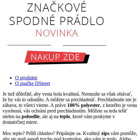
O produkte
O značke DStreet
Je tiež dôležité, aby vesta bola kvalitná. Nemusíte sa však obávať,
že by vás to odradilo. A môžete sa prechladnúť. Prechladnutie nie je
zábava, to všetci vieme. A práve
100% polyester
, z ktorého je vesta
vyrobená, vás ochráni pred prechladnutím. Môžete sa teda tešiť
nielen na
pohodlie
, ale aj na
teplo
, ktoré vám poskytne v
dostatočnej miere.
Moc teplo? Príliš chladno? Pripútajte sa. Kvalitný
zips
vám pomôže,
aby ste mali aspoň trochu pod kontrolou, ako vám je teplo. Alebo