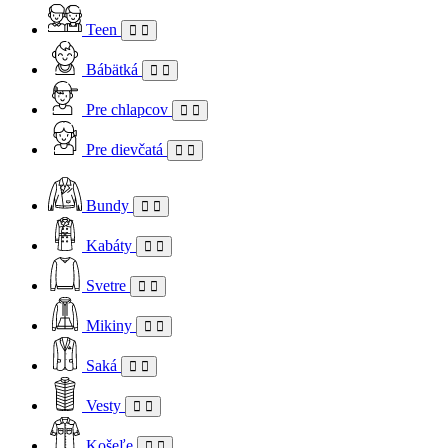
Teen
Bábätká
Pre chlapcov
Pre dievčatá
Bundy
Kabáty
Svetre
Mikiny
Saká
Vesty
Košeľe