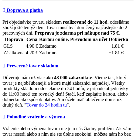
Doprava a platba
Pri objednávke tovaru skladem
realizované do 11 hod.
odesíláme
zboží ještě tentýž den. Tovar musí byť doručený najčastejšie do 2
pracovných dní.
Preprava je zdarma pri nákupe nad 75 €
.
Doprava
Cena
Kartou online, Prevodom na účet
Dobierka
GLS
4.90 €
Zadarmo
+1.81 €
Zásilkovna
4.20 €
Zadarmo
+1.81 €
Preverené tovar skladom
Dôveruje nám už viac ako
48 000 zákazníkov
. Vieme tak, ktorý
tovar je najobľúbenejší a ktoré majú zákazníci najradšej. Všetky
produkty skladom odosielame do 24 hodín, v prípade objednávky
do 11:00 hneď ten rovnaký deň! Stačí, keď zaplatíte kartou, alebo
dobierku ako spôsob platby. A môžete mať oblečenie doma už
druhý deň. "
Tovar do 24 hodín tu
".
Pohodlné vrátenie a výmena
Vrátenie alebo výmena tovaru nie je u nás žiadny problém. Ak vám
tovar nesedí alebo s ním nie ste úplne spokojní, môžete nám ho bez