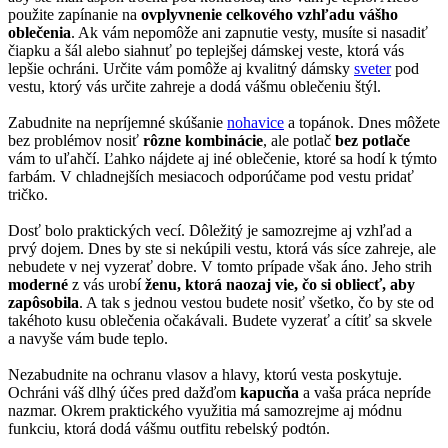
použite zapínanie na
ovplyvnenie celkového vzhľadu vášho
oblečenia
. Ak vám nepomôže ani zapnutie vesty, musíte si nasadiť
čiapku a šál alebo siahnuť po teplejšej dámskej veste, ktorá vás
lepšie ochráni. Určite vám pomôže aj kvalitný dámsky
sveter
pod
vestu, ktorý vás určite zahreje a dodá vášmu oblečeniu štýl.
Zabudnite na nepríjemné skúšanie
nohavice
a topánok. Dnes môžete
bez problémov nosiť
rôzne kombinácie
, ale potlač
bez potlače
vám to uľahčí. Ľahko nájdete aj iné oblečenie, ktoré sa hodí k týmto
farbám. V chladnejších mesiacoch odporúčame pod vestu pridať
tričko.
Dosť bolo praktických vecí. Dôležitý je samozrejme aj vzhľad a
prvý dojem. Dnes by ste si nekúpili vestu, ktorá vás síce zahreje, ale
nebudete v nej vyzerať dobre. V tomto prípade však áno. Jeho strih
moderné
z vás urobí
ženu, ktorá naozaj vie, čo si obliecť, aby
zapôsobila
. A tak s jednou vestou budete nosiť všetko, čo by ste od
takéhoto kusu oblečenia očakávali. Budete vyzerať a cítiť sa skvele
a navyše vám bude teplo.
Nezabudnite na ochranu vlasov a hlavy, ktorú vesta poskytuje.
Ochráni váš dlhý účes pred dažďom
kapucňa
a vaša práca nepríde
nazmar. Okrem praktického využitia má samozrejme aj módnu
funkciu, ktorá dodá vášmu outfitu rebelský podtón.