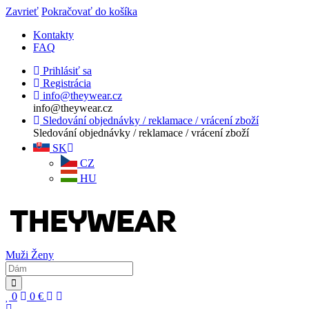
Zavrieť
Pokračovať do košíka
Kontakty
FAQ
Prihlásiť sa
Registrácia
info@theywear.cz
info@theywear.cz
Sledování objednávky / reklamace / vrácení zboží
Sledování objednávky / reklamace / vrácení zboží
SK
CZ
HU
Muži
Ženy
0
0
€