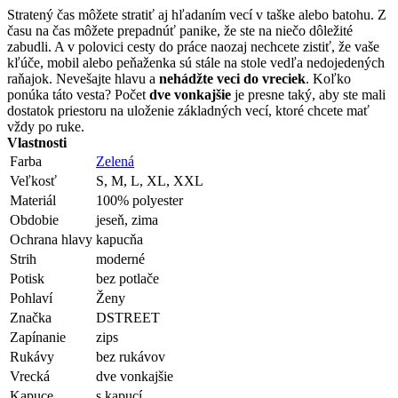
Stratený čas môžete stratiť aj hľadaním vecí v taške alebo batohu. Z
času na čas môžete prepadnúť panike, že ste na niečo dôležité
zabudli. A v polovici cesty do práce naozaj nechcete zistiť, že vaše
kľúče, mobil alebo peňaženka sú stále na stole vedľa nedojedených
raňajok. Nevešajte hlavu a
nehádžte veci do vreciek
. Koľko
ponúka táto vesta? Počet
dve vonkajšie
je presne taký, aby ste mali
dostatok priestoru na uloženie základných vecí, ktoré chcete mať
vždy po ruke.
Vlastnosti
Farba
Zelená
Veľkosť
S, M, L, XL, XXL
Materiál
100% polyester
Obdobie
jeseň, zima
Ochrana hlavy
kapucňa
Strih
moderné
Potisk
bez potlače
Pohlaví
Ženy
Značka
DSTREET
Zapínanie
zips
Rukávy
bez rukávov
Vrecká
dve vonkajšie
Kapuce
s kapucí