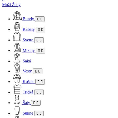
Muži
Ženy
Bundy
Kabáty
Svetre
Mikiny
Saká
Vesty
Košele
Tričká
Šaty
Sukne