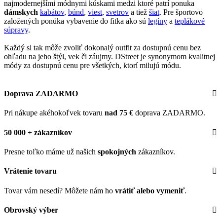
najmodernejšími módnymi kúskami medzi ktoré patrí ponuka
dámskych
kabátov
,
búnd
,
viest
,
svetrov
a tiež
šiat
. Pre športovo
založených ponúka vybavenie do fitka ako sú
legíny
a
teplákové
súpravy
.
Každý si tak môže zvoliť dokonalý outfit za dostupnú cenu bez
ohľadu na jeho štýl, vek či záujmy. DStreet je synonymom kvalitnej
módy za dostupnú cenu pre všetkých, ktorí milujú módu.
Doprava ZADARMO
Pri nákupe akéhokoľvek tovaru
nad 75 €
doprava ZADARMO.
50 000 + zákazníkov
Presne toľko máme už našich
spokojných
zákazníkov.
Vrátenie tovaru
Tovar vám nesedí? Môžete nám ho
vrátiť alebo vymeniť
.
Obrovský výber