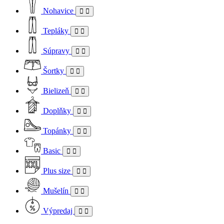
Nohavice
Tepláky
Súpravy
Šortky
Bielizeň
Doplňky
Topánky
Basic
Plus size
Mušelín
Výpredaj