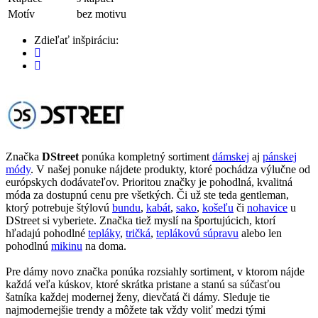
Motív
bez motivu
Zdieľať inšpiráciu:
Značka
DStreet
ponúka kompletný sortiment
dámskej
aj
pánskej
módy
. V našej ponuke nájdete produkty, ktoré pochádza výlučne od
európskych dodávateľov. Prioritou značky je pohodlná, kvalitná
móda za dostupnú cenu pre všetkých. Či už ste teda gentleman,
ktorý potrebuje štýlovú
bundu
,
kabát
,
sako
,
košeľu
či
nohavice
u
DStreet si vyberiete. Značka tiež myslí na športujúcich, ktorí
hľadajú pohodlné
tepláky
,
tričká
,
teplákovú súpravu
alebo len
pohodlnú
mikinu
na doma.
Pre dámy novo značka ponúka rozsiahly sortiment, v ktorom nájde
každá veľa kúskov, ktoré skrátka pristane a stanú sa súčasťou
šatníka každej modernej ženy, dievčatá či dámy. Sleduje tie
najmodernejšie trendy a môžete tak vždy voliť medzi tými