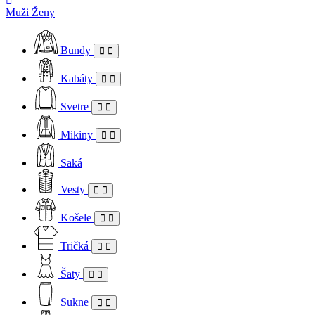
Muži
Ženy
Bundy
Kabáty
Svetre
Mikiny
Saká
Vesty
Košele
Tričká
Šaty
Sukne