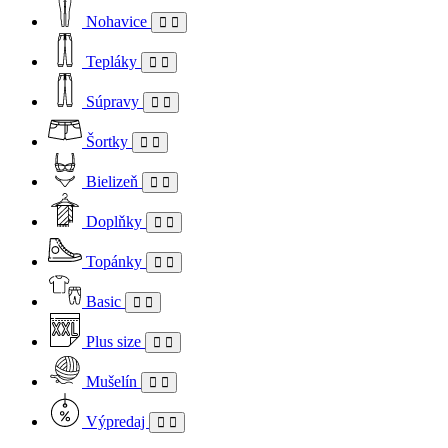
Nohavice
Tepláky
Súpravy
Šortky
Bielizeň
Doplňky
Topánky
Basic
Plus size
Mušelín
Výpredaj