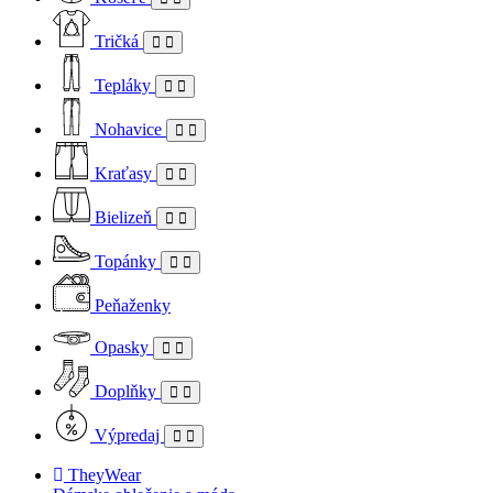
Tričká
Tepláky
Nohavice
Kraťasy
Bielizeň
Topánky
Peňaženky
Opasky
Doplňky
Výpredaj
TheyWear