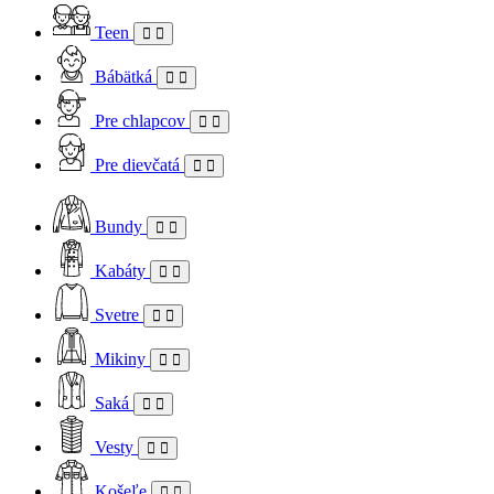
Teen
Bábätká
Pre chlapcov
Pre dievčatá
Bundy
Kabáty
Svetre
Mikiny
Saká
Vesty
Košeľe