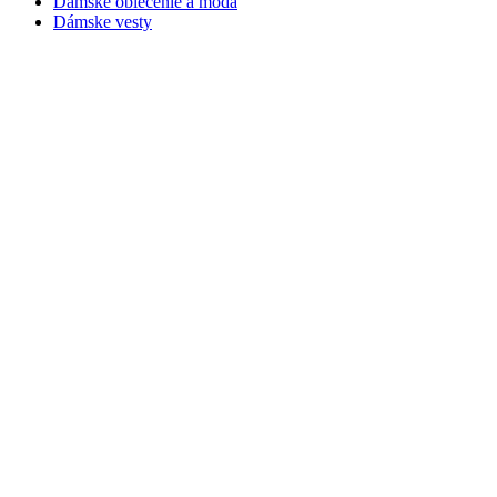
Dámske oblečenie a móda
Dámske vesty