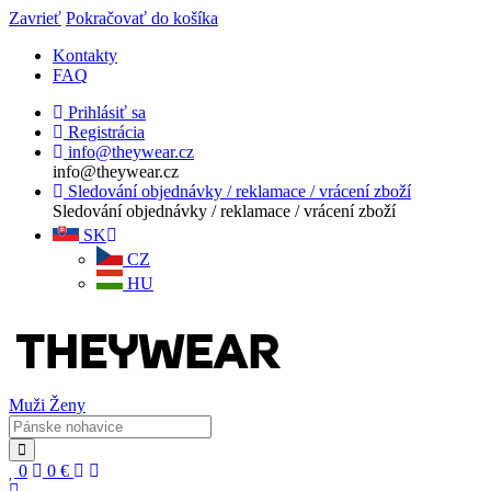
Zavrieť
Pokračovať do košíka
Kontakty
FAQ
Prihlásiť sa
Registrácia
info@theywear.cz
info@theywear.cz
Sledování objednávky / reklamace / vrácení zboží
Sledování objednávky / reklamace / vrácení zboží
SK
CZ
HU
Muži
Ženy
0
0
€