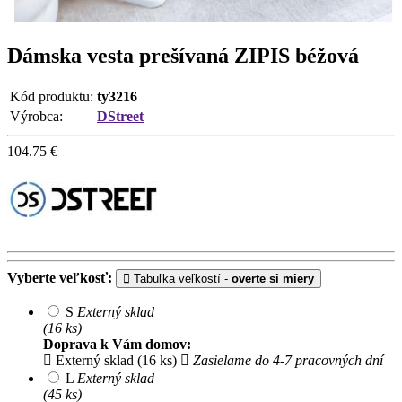
Dámska vesta prešívaná ZIPIS béžová
Kód produktu:
ty3216
Výrobca:
DStreet
104.75
€
Vyberte veľkosť:
Tabuľka veľkostí -
overte si miery
S
Externý sklad
(16 ks)
Doprava k Vám domov:
Externý sklad (16 ks)
Zasielame do 4-7 pracovných dní
L
Externý sklad
(45 ks)