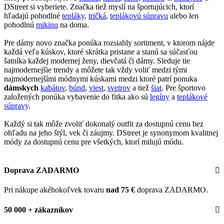
DStreet si vyberiete. Značka tiež myslí na športujúcich, ktorí
hľadajú pohodlné
tepláky
,
tričká
,
teplákovú súpravu
alebo len
pohodlnú
mikinu
na doma.
Pre dámy novo značka ponúka rozsiahly sortiment, v ktorom nájde
každá veľa kúskov, ktoré skrátka pristane a stanú sa súčasťou
šatníka každej modernej ženy, dievčatá či dámy. Sleduje tie
najmodernejšie trendy a môžete tak vždy voliť medzi tými
najmodernejšími módnymi kúskami medzi ktoré patrí ponuka
dámskych
kabátov
,
búnd
,
viest
,
svetrov
a tiež
šiat
. Pre športovo
založených ponúka vybavenie do fitka ako sú
legíny
a
teplákové
súpravy
.
Každý si tak môže zvoliť dokonalý outfit za dostupnú cenu bez
ohľadu na jeho štýl, vek či záujmy. DStreet je synonymom kvalitnej
módy za dostupnú cenu pre všetkých, ktorí milujú módu.
Doprava ZADARMO
Pri nákupe akéhokoľvek tovaru
nad 75 €
doprava ZADARMO.
50 000 + zákazníkov