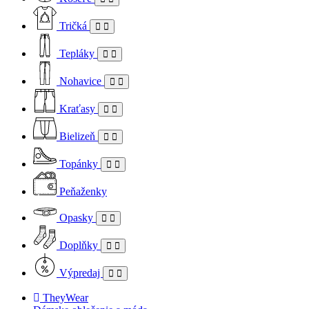
Tričká
Tepláky
Nohavice
Kraťasy
Bielizeň
Topánky
Peňaženky
Opasky
Doplňky
Výpredaj
TheyWear