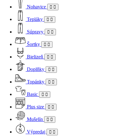
Nohavice
Tepláky
Súpravy
Šortky
Bielizeň
Doplňky
Topánky
Basic
Plus size
Mušelín
Výpredaj