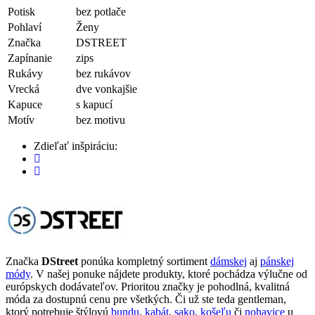
Potisk
bez potlače
Pohlaví
Ženy
Značka
DSTREET
Zapínanie
zips
Rukávy
bez rukávov
Vrecká
dve vonkajšie
Kapuce
s kapucí
Motív
bez motivu
Zdieľať inšpiráciu:
Značka
DStreet
ponúka kompletný sortiment
dámskej
aj
pánskej
módy
. V našej ponuke nájdete produkty, ktoré pochádza výlučne od
európskych dodávateľov. Prioritou značky je pohodlná, kvalitná
móda za dostupnú cenu pre všetkých. Či už ste teda gentleman,
ktorý potrebuje štýlovú
bundu
,
kabát
,
sako
,
košeľu
či
nohavice
u