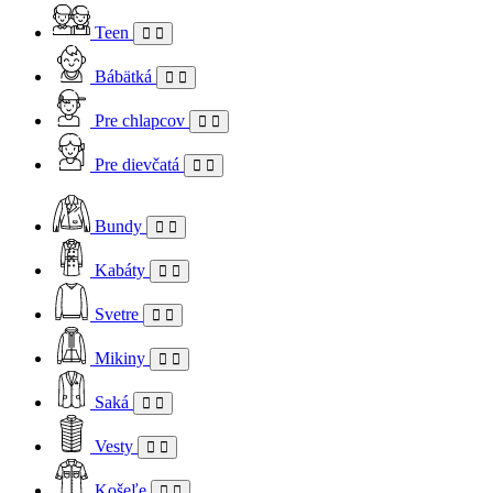
Teen
Bábätká
Pre chlapcov
Pre dievčatá
Bundy
Kabáty
Svetre
Mikiny
Saká
Vesty
Košeľe