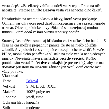
vesta zlepší váš celkový vzhľad a udrží vás v teple. Preto na nič
nečakajte! Pretože ani táto
Béžová
vesta vás nenechá dlho čakať.
Nezabudnite na ochranu vlasov a hlavy, ktorú vesta poskytuje.
Ochráni váš dlhý účes pred dažďom
kapucňa
a vaša práca nepríde
nazmar. Okrem praktického využitia má samozrejme aj módnu
funkciu, ktorá dodá vášmu outfitu rebelský podtón.
Stratený čas môžete stratiť aj hľadaním vecí v taške alebo batohu. Z
času na čas môžete prepadnúť panike, že ste na niečo dôležité
zabudli. A v polovici cesty do práce naozaj nechcete zistiť, že vaše
kľúče, mobil alebo peňaženka sú stále na stole vedľa nedojedených
raňajok. Nevešajte hlavu a
nehádžte veci do vreciek
. Koľko
ponúka táto vesta? Počet
dve vonkajšie
je presne taký, aby ste mali
dostatok priestoru na uloženie základných vecí, ktoré chcete mať
vždy po ruke.
Vlastnosti
Farba
Béžová
Veľkosť
S, M, L, XL, XXL
Materiál
100% polyester
Obdobie
jeseň, zima
Ochrana hlavy
kapucňa
Strih
moderné