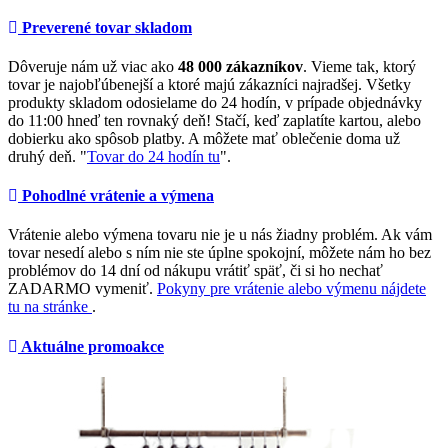
Preverené tovar skladom
Dôveruje nám už viac ako
48 000 zákazníkov
. Vieme tak, ktorý
tovar je najobľúbenejší a ktoré majú zákazníci najradšej. Všetky
produkty skladom odosielame do 24 hodín, v prípade objednávky
do 11:00 hneď ten rovnaký deň! Stačí, keď zaplatíte kartou, alebo
dobierku ako spôsob platby. A môžete mať oblečenie doma už
druhý deň. "
Tovar do 24 hodín tu
".
Pohodlné vrátenie a výmena
Vrátenie alebo výmena tovaru nie je u nás žiadny problém. Ak vám
tovar nesedí alebo s ním nie ste úplne spokojní, môžete nám ho bez
problémov do 14 dní od nákupu vrátiť späť, či si ho nechať
ZADARMO vymeniť.
Pokyny pre vrátenie alebo výmenu nájdete
tu na stránke
.
Aktuálne promoakce