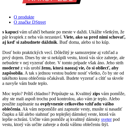
O produkte
O značke DStreet
s kapucí
vám uľahčí behanie po meste v daždi. Ukážte všetkým, že
pár kvapiek z neba vás nezastaví.
Viete, ako sa pred nimi schovať,
aj keď si zabudnete dáždnik
. Buď doma, alebo si ho kúp.
Dosť bolo praktických vecí. Dôležitý je samozrejme aj vzhľad a
prvý dojem. Dnes by ste si nekúpili vestu, ktorá vás síce zahreje, ale
nebudete v nej vyzerať dobre. V tomto prípade však áno. Jeho strih
moderné
z vás urobí
ženu, ktorá naozaj vie, čo si obliecť, aby
zapôsobila
. A tak s jednou vestou budete nosiť všetko, čo by ste od
takéhoto kusu oblečenia očakávali. Budete vyzerať a cítiť sa skvele
a navyše vám bude teplo.
Moc teplo? Príliš chladno? Pripútajte sa. Kvalitný
zips
vám pomôže,
aby ste mali aspoň trochu pod kontrolou, ako vám je teplo. Alebo
použite zapínanie na
ovplyvnenie celkového vzhľadu vášho
oblečenia
. Ak vám nepomôže ani zapnutie vesty, musíte si nasadiť
čiapku a šál alebo siahnuť po teplejšej dámskej veste, ktorá vás
lepšie ochráni. Určite vám pomôže aj kvalitný dámsky
sveter
pod
vestu, ktorý vás určite zahreje a dodá vášmu oblečeniu štýl.