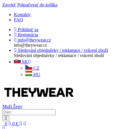
Zavrieť
Pokračovať do košíka
Kontakty
FAQ
Prihlásiť sa
Registrácia
info@theywear.cz
info@theywear.cz
Sledování objednávky / reklamace / vrácení zboží
Sledování objednávky / reklamace / vrácení zboží
SK
CZ
HU
Muži
Ženy
0
0
€