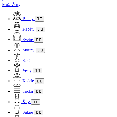
Muži
Ženy
Bundy
Kabáty
Svetre
Mikiny
Saká
Vesty
Košele
Tričká
Šaty
Sukne