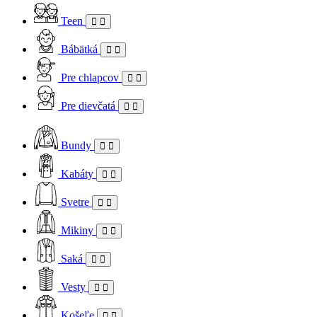
Teen
Bábätká
Pre chlapcov
Pre dievčatá
Bundy
Kabáty
Svetre
Mikiny
Saká
Vesty
Košeľe