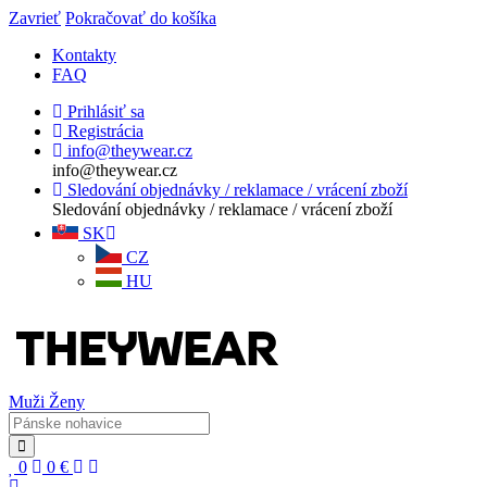
Zavrieť
Pokračovať do košíka
Kontakty
FAQ
Prihlásiť sa
Registrácia
info@theywear.cz
info@theywear.cz
Sledování objednávky / reklamace / vrácení zboží
Sledování objednávky / reklamace / vrácení zboží
SK
CZ
HU
Muži
Ženy
0
0
€