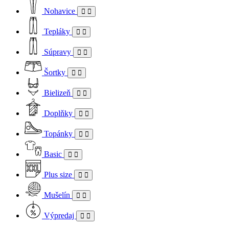
Nohavice
Tepláky
Súpravy
Šortky
Bielizeň
Doplňky
Topánky
Basic
Plus size
Mušelín
Výpredaj