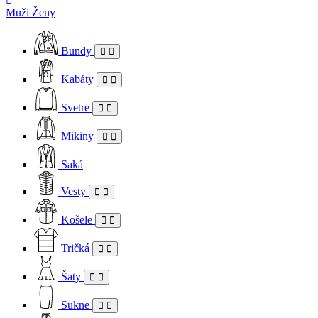
Muži
Ženy
Bundy
Kabáty
Svetre
Mikiny
Saká
Vesty
Košele
Tričká
Šaty
Sukne