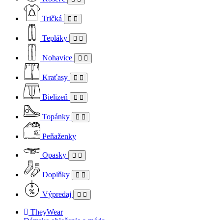
Tričká
Tepláky
Nohavice
Kraťasy
Bielizeň
Topánky
Peňaženky
Opasky
Doplňky
Výpredaj
TheyWear