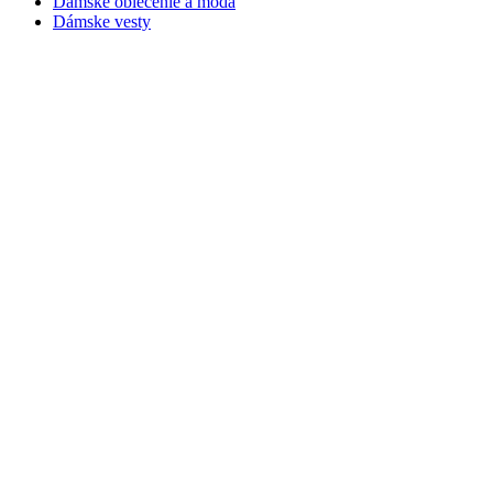
Dámske oblečenie a móda
Dámske vesty