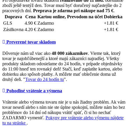
Pri objednávke tovaru skladem
realizované do 11 hod.
odesíláme
zboží ještě tentýž den. Tovar musí byť doručený najčastejšie do 2
pracovných dní.
Preprava je zdarma pri nákupe nad 75 €
.
Doprava
Cena
Kartou online, Prevodom na účet
Dobierka
GLS
4.90 €
Zadarmo
+1.81 €
Zásilkovna
4.20 €
Zadarmo
+1.81 €
Preverené tovar skladom
Dôveruje nám už viac ako
48 000 zákazníkov
. Vieme tak, ktorý
tovar je najobľúbenejší a ktoré majú zákazníci najradšej. Všetky
produkty skladom odosielame do 24 hodín, v prípade objednávky
do 11:00 hneď ten rovnaký deň! Stačí, keď zaplatíte kartou, alebo
dobierku ako spôsob platby. A môžete mať oblečenie doma už
druhý deň. "
Tovar do 24 hodín tu
".
Pohodlné vrátenie a výmena
Vrátenie alebo výmena tovaru nie je u nás žiadny problém. Ak vám
tovar nesedí alebo s ním nie ste úplne spokojní, môžete nám ho bez
problémov do 14 dní od nákupu vrátiť späť, či si ho nechať
ZADARMO vymeniť.
Pokyny pre vrátenie alebo výmenu nájdete
tu na stránke
.