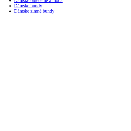
Dámske oblečenie a móda
Dámske bundy
Dámske zimné bundy