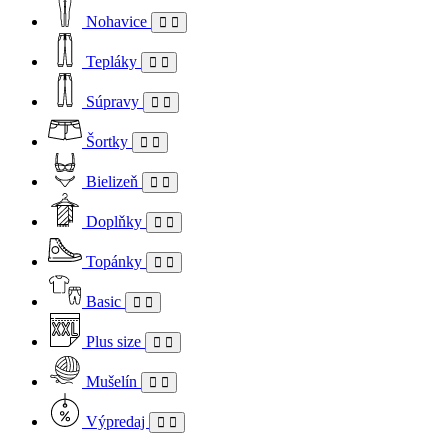
Nohavice
Tepláky
Súpravy
Šortky
Bielizeň
Doplňky
Topánky
Basic
Plus size
Mušelín
Výpredaj