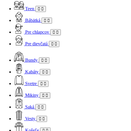
Teen
Bábätká
Pre chlapcov
Pre dievčatá
Bundy
Kabáty
Svetre
Mikiny
Saká
Vesty
Košeľe