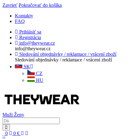
Zavrieť
Pokračovať do košíka
Kontakty
FAQ
Prihlásiť sa
Registrácia
info@theywear.cz
info@theywear.cz
Sledování objednávky / reklamace / vrácení zboží
Sledování objednávky / reklamace / vrácení zboží
SK
CZ
HU
Muži
Ženy
0
0
€