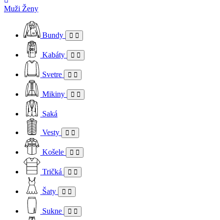
Muži
Ženy
Bundy
Kabáty
Svetre
Mikiny
Saká
Vesty
Košele
Tričká
Šaty
Sukne