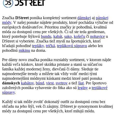
Značka
DStreet
ponúka kompletný sortiment
dámskej
aj
pánskej
módy
. V našej ponuke nájdete produkty, ktoré pochádza výlučne od
európskych dodávateľov. Prioritou značky je pohodlná, kvalitná
móda za dostupnú cenu pre všetkých. Či už ste teda gentleman,
ktorý potrebuje štýlovú
bundu
,
kabát
,
sako
,
košeľu
či
nohavice
u
DStreet si vyberiete. Značka tiež myslí na športujúcich, ktorí
hľadajú pohodlné
tepláky
,
tričká
,
teplákovú súpravu
alebo len
pohodlnú
mikinu
na doma.
Pre dámy novo značka ponúka rozsiahly sortiment, v ktorom nájde
každá veľa kúskov, ktoré skrátka pristane a stanú sa súčasťou
šatníka každej modernej ženy, dievčatá či dámy. Sleduje tie
najmodernejšie trendy a môžete tak vždy voliť medzi tými
najmodernejšími módnymi kúskami medzi ktoré patrí ponuka
dámskych
kabátov
,
búnd
,
viest
,
svetrov
a tiež
šiat
. Pre športovo
založených ponúka vybavenie do fitka ako sú
legíny
a
teplákové
súpravy
.
Každý si tak môže zvoliť dokonalý outfit za dostupnú cenu bez
ohľadu na jeho štýl, vek či záujmy. DStreet je synonymom kvalitnej
módy za dostupnú cenu pre všetkých, ktorí milujú módu.