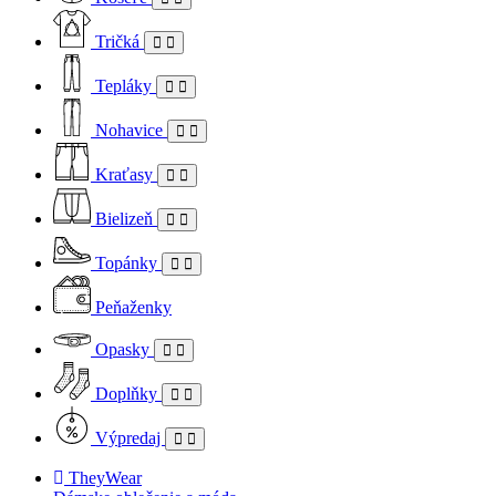
Tričká
Tepláky
Nohavice
Kraťasy
Bielizeň
Topánky
Peňaženky
Opasky
Doplňky
Výpredaj
TheyWear