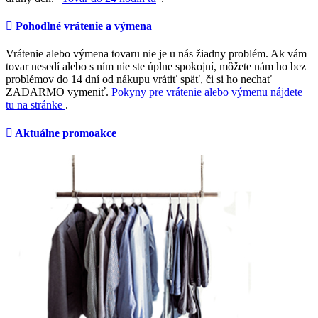
Pohodlné vrátenie a výmena
Vrátenie alebo výmena tovaru nie je u nás žiadny problém. Ak vám
tovar nesedí alebo s ním nie ste úplne spokojní, môžete nám ho bez
problémov do 14 dní od nákupu vrátiť späť, či si ho nechať
ZADARMO vymeniť.
Pokyny pre vrátenie alebo výmenu nájdete
tu na stránke
.
Aktuálne promoakce