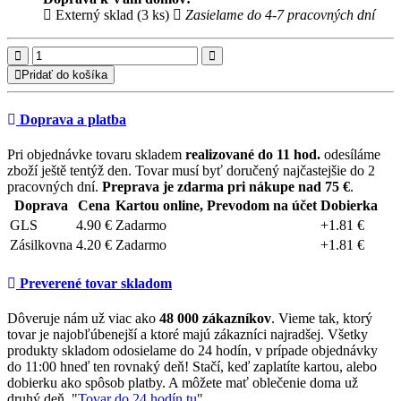
Externý sklad (3 ks)
Zasielame do 4-7 pracovných dní
Pridať do košíka
Doprava a platba
Pri objednávke tovaru skladem
realizované do 11 hod.
odesíláme
zboží ještě tentýž den. Tovar musí byť doručený najčastejšie do 2
pracovných dní.
Preprava je zdarma pri nákupe nad 75 €
.
Doprava
Cena
Kartou online, Prevodom na účet
Dobierka
GLS
4.90 €
Zadarmo
+1.81 €
Zásilkovna
4.20 €
Zadarmo
+1.81 €
Preverené tovar skladom
Dôveruje nám už viac ako
48 000 zákazníkov
. Vieme tak, ktorý
tovar je najobľúbenejší a ktoré majú zákazníci najradšej. Všetky
produkty skladom odosielame do 24 hodín, v prípade objednávky
do 11:00 hneď ten rovnaký deň! Stačí, keď zaplatíte kartou, alebo
dobierku ako spôsob platby. A môžete mať oblečenie doma už
druhý deň. "
Tovar do 24 hodín tu
".