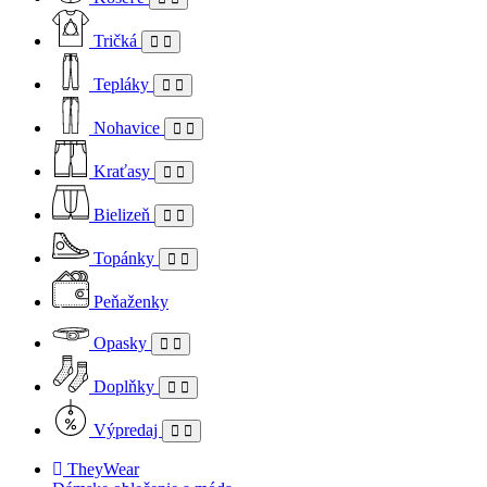
Tričká
Tepláky
Nohavice
Kraťasy
Bielizeň
Topánky
Peňaženky
Opasky
Doplňky
Výpredaj
TheyWear