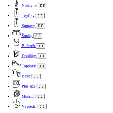
Nohavice
Tepláky
Súpravy
Šortky
Bielizeň
Doplňky
Topánky
Basic
Plus size
Mušelín
Výpredaj