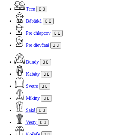
Teen
Bábätká
Pre chlapcov
Pre dievčatá
Bundy
Kabáty
Svetre
Mikiny
Saká
Vesty
Košeľe