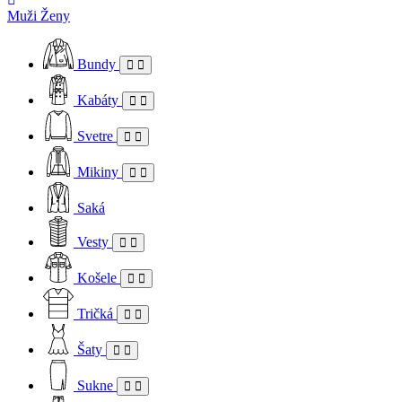
Muži
Ženy
Bundy
Kabáty
Svetre
Mikiny
Saká
Vesty
Košele
Tričká
Šaty
Sukne