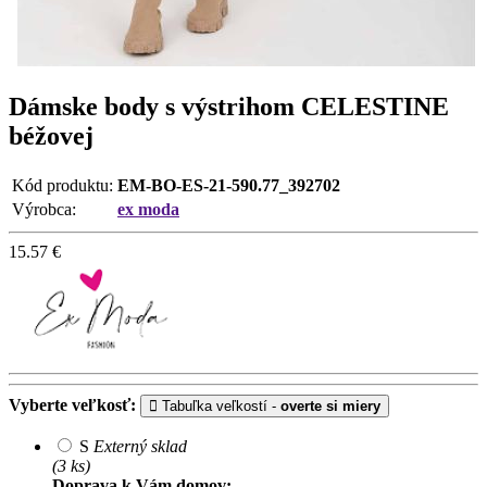
Dámske body s výstrihom CELESTINE
béžovej
Kód produktu:
EM-BO-ES-21-590.77_392702
Výrobca:
ex moda
15.57
€
Vyberte veľkosť:
Tabuľka veľkostí -
overte si miery
S
Externý sklad
(3 ks)
Doprava k Vám domov: