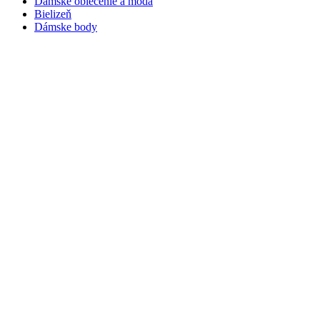
Dámske oblečenie a móda
Bielizeň
Dámske body