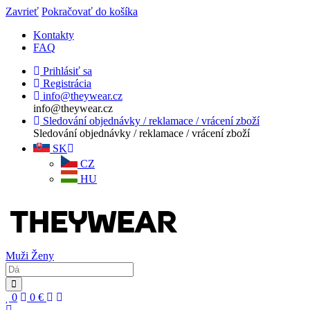
Zavrieť
Pokračovať do košíka
Kontakty
FAQ
Prihlásiť sa
Registrácia
info@theywear.cz
info@theywear.cz
Sledování objednávky / reklamace / vrácení zboží
Sledování objednávky / reklamace / vrácení zboží
SK
CZ
HU
Muži
Ženy
0
0
€