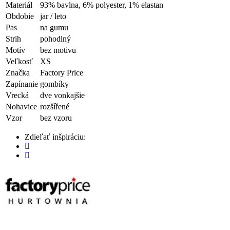
Materiál
93% bavlna, 6% polyester, 1% elastan
Obdobie
jar / leto
Pas
na gumu
Strih
pohodlný
Motív
bez motivu
Veľkosť
XS
Značka
Factory Price
Zapínanie
gombíky
Vrecká
dve vonkajšie
Nohavice
rozšířené
Vzor
bez vzoru
Zdieľať inšpiráciu: