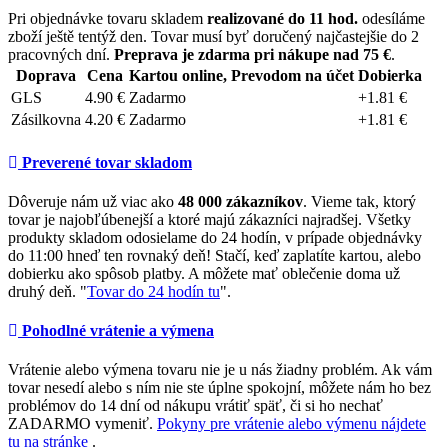
Pri objednávke tovaru skladem
realizované do 11 hod.
odesíláme
zboží ještě tentýž den. Tovar musí byť doručený najčastejšie do 2
pracovných dní.
Preprava je zdarma pri nákupe nad 75 €
.
Doprava
Cena
Kartou online, Prevodom na účet
Dobierka
GLS
4.90 €
Zadarmo
+1.81 €
Zásilkovna
4.20 €
Zadarmo
+1.81 €
Preverené tovar skladom
Dôveruje nám už viac ako
48 000 zákazníkov
. Vieme tak, ktorý
tovar je najobľúbenejší a ktoré majú zákazníci najradšej. Všetky
produkty skladom odosielame do 24 hodín, v prípade objednávky
do 11:00 hneď ten rovnaký deň! Stačí, keď zaplatíte kartou, alebo
dobierku ako spôsob platby. A môžete mať oblečenie doma už
druhý deň. "
Tovar do 24 hodín tu
".
Pohodlné vrátenie a výmena
Vrátenie alebo výmena tovaru nie je u nás žiadny problém. Ak vám
tovar nesedí alebo s ním nie ste úplne spokojní, môžete nám ho bez
problémov do 14 dní od nákupu vrátiť späť, či si ho nechať
ZADARMO vymeniť.
Pokyny pre vrátenie alebo výmenu nájdete
tu na stránke
.