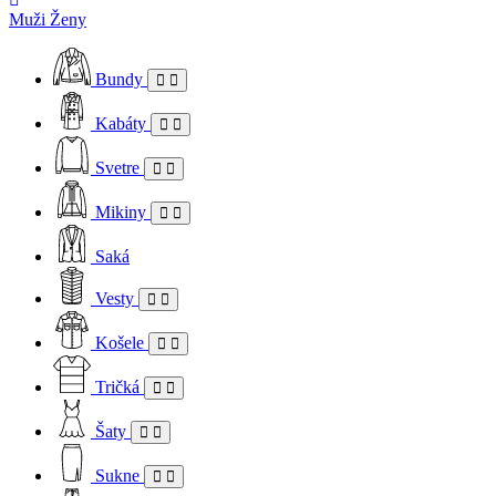
Muži
Ženy
Bundy
Kabáty
Svetre
Mikiny
Saká
Vesty
Košele
Tričká
Šaty
Sukne