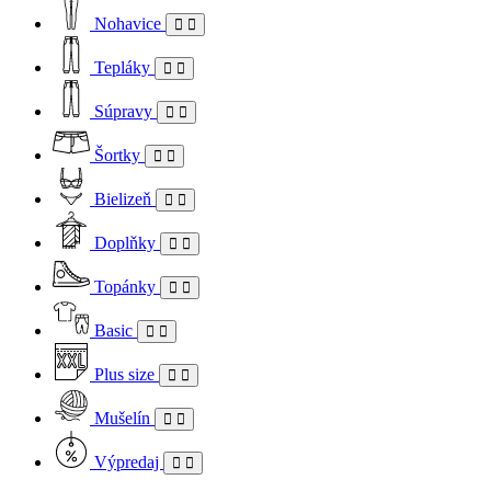
Nohavice
Tepláky
Súpravy
Šortky
Bielizeň
Doplňky
Topánky
Basic
Plus size
Mušelín
Výpredaj