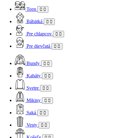
Teen
Bábätká
Pre chlapcov
Pre dievčatá
Bundy
Kabáty
Svetre
Mikiny
Saká
Vesty
Košeľe