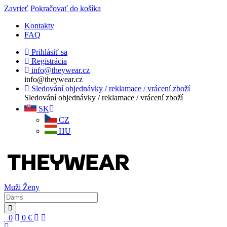
Zavrieť
Pokračovať do košíka
Kontakty
FAQ
Prihlásiť sa
Registrácia
info@theywear.cz
info@theywear.cz
Sledování objednávky / reklamace / vrácení zboží
Sledování objednávky / reklamace / vrácení zboží
SK
CZ
HU
Muži
Ženy
0
0
€