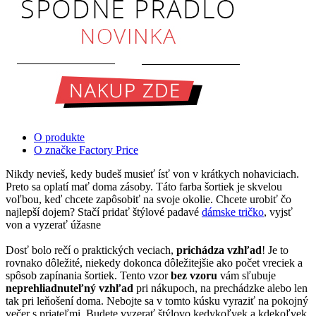
O produkte
O značke Factory Price
Nikdy nevieš, kedy budeš musieť ísť von v krátkych nohaviciach.
Preto sa oplatí mať doma zásoby. Táto farba šortiek je skvelou
voľbou, keď chcete zapôsobiť na svoje okolie. Chcete urobiť čo
najlepší dojem? Stačí pridať štýlové padavé
dámske tričko
, vyjsť
von a vyzerať úžasne
Dosť bolo rečí o praktických veciach,
prichádza vzhľad
! Je to
rovnako dôležité, niekedy dokonca dôležitejšie ako počet vreciek a
spôsob zapínania šortiek. Tento vzor
bez vzoru
vám sľubuje
neprehliadnuteľný vzhľad
pri nákupoch, na prechádzke alebo len
tak pri leňošení doma. Nebojte sa v tomto kúsku vyraziť na pokojný
večer s priateľmi. Budete vyzerať štýlovo kedykoľvek a kdekoľvek.