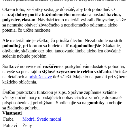
Okrem toho, že šortky sedia, je dôležité, aby boli pohodlné. O
naozaj
dobrý pocit z každodenného nosenia
sa postará
bavlna,
polyester, elastan
. Návrhári tento materiál vybrali dômyselne, takže
sa nemusíte obávať zbytočného a nepríjemného odierania alebo
potenia, čo určite nechcete.
Ale materiál nie je všetko, čo prináša útechu. Nezabudnite na strih
pohodlný
, pri ktorom sa budete cítiť
najpohodlnejšie
. Skákanie,
ohýbanie, skákanie cez plot, tancovanie limba alebo len obyčajné
sedenie nebude problém.
Šortkové nohavice sú
rozšířené
a poskytnú vám dostatok pohodlia,
navyše sa postarajú o
štýlové zvýraznenie celého vzhľadu
. Pretože
na detailoch a
príslušenstve
tiež záleží. Majte to na pamäti pri výbere
každého oblečenia.
Ďalšou praktickou funkciou je zips. Správne zapínanie zvládne
všetky nočné mory o padajúcich nohaviciach a zaručuje dokonalé
prispôsobenie aj pri ohýbaní. Spoliehajte sa na
gombíky
a nebojte
sa žiadneho pohybu.
Vlastnosti
Farba
Modrá
,
Svetlo modrá
Pohlaví
Ženy