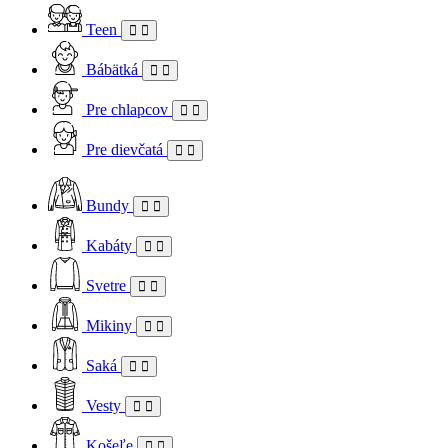
Teen
Bábätká
Pre chlapcov
Pre dievčatá
Bundy
Kabáty
Svetre
Mikiny
Saká
Vesty
Košeľe