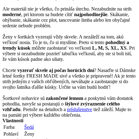
Ale materiál nie je všetko, čo prináša útechu. Nezabudnite na strih
moderné
, pri ktorom sa budete cítiť
najpohodlnejšie
. Skákanie,
ohýbanie, skákanie cez plot, tancovanie limba alebo len obyčajné
sedenie nebude problém.
Ženy v šortkách vyzerajú vždy skvele. A nezáleží na tom, akú
veľkosť nosia. To je to, čo si myslíme. Preto si tento
pohodlný a
trendy kúsok
môžete zaobstarať vo veľkosti
L, M, S, XL, XS
. Pri
výbere si nezabudnite pozrieť tabuľku veľkostí, aby ste si boli istí,
že vám kúsok padne ako uliaty.
Chcete
vyzerať skvele aj počas horúcich dní
? Nasaďte si Dámske
letné šortky FRESH MADE sivé a všetko je pripravené! Ak je tento
strih jedným z vašich obľúbených, neváhajte a zaobstarajte si do
svojho šatníka ďalšie kúsky. Určite sa vám budú hodiť!
Šortkové nohavice sú
zakončené lemom
a poskytnú vám dostatok
pohodlia, navyše sa postarajú o
štýlové zvýraznenie celého
vzhľadu
. Pretože na detailoch a
príslušenstve
tiež záleží. Majte to
na pamäti pri výbere každého oblečenia.
Vlastnosti
Farba
Šedá
Pohlaví
Ženy