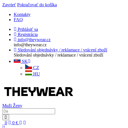
Zavrieť
Pokračovať do košíka
Kontakty
FAQ
Prihlásiť sa
Registrácia
info@theywear.cz
info@theywear.cz
Sledování objednávky / reklamace / vrácení zboží
Sledování objednávky / reklamace / vrácení zboží
SK
CZ
HU
Muži
Ženy
0
0
€