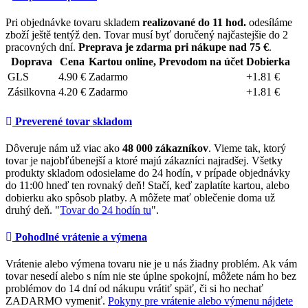
Pri objednávke tovaru skladem
realizované do 11 hod.
odesíláme
zboží ještě tentýž den. Tovar musí byť doručený najčastejšie do 2
pracovných dní.
Preprava je zdarma pri nákupe nad 75 €
.
Doprava
Cena
Kartou online, Prevodom na účet
Dobierka
GLS
4.90 €
Zadarmo
+1.81 €
Zásilkovna
4.20 €
Zadarmo
+1.81 €
Preverené tovar skladom
Dôveruje nám už viac ako
48 000 zákazníkov
. Vieme tak, ktorý
tovar je najobľúbenejší a ktoré majú zákazníci najradšej. Všetky
produkty skladom odosielame do 24 hodín, v prípade objednávky
do 11:00 hneď ten rovnaký deň! Stačí, keď zaplatíte kartou, alebo
dobierku ako spôsob platby. A môžete mať oblečenie doma už
druhý deň. "
Tovar do 24 hodín tu
".
Pohodlné vrátenie a výmena
Vrátenie alebo výmena tovaru nie je u nás žiadny problém. Ak vám
tovar nesedí alebo s ním nie ste úplne spokojní, môžete nám ho bez
problémov do 14 dní od nákupu vrátiť späť, či si ho nechať
ZADARMO vymeniť.
Pokyny pre vrátenie alebo výmenu nájdete