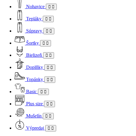
Nohavice
Tepláky
Súpravy
Šortky
Bielizeň
Doplňky
Topánky
Basic
Plus size
Mušelín
Výpredaj