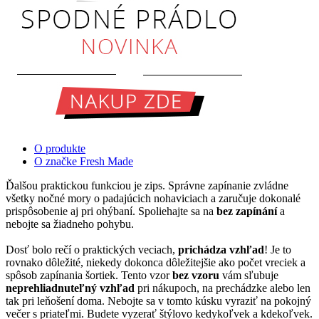
O produkte
O značke Fresh Made
Ďalšou praktickou funkciou je zips. Správne zapínanie zvládne
všetky nočné mory o padajúcich nohaviciach a zaručuje dokonalé
prispôsobenie aj pri ohýbaní. Spoliehajte sa na
bez zapínání
a
nebojte sa žiadneho pohybu.
Dosť bolo rečí o praktických veciach,
prichádza vzhľad
! Je to
rovnako dôležité, niekedy dokonca dôležitejšie ako počet vreciek a
spôsob zapínania šortiek. Tento vzor
bez vzoru
vám sľubuje
neprehliadnuteľný vzhľad
pri nákupoch, na prechádzke alebo len
tak pri leňošení doma. Nebojte sa v tomto kúsku vyraziť na pokojný
večer s priateľmi. Budete vyzerať štýlovo kedykoľvek a kdekoľvek.