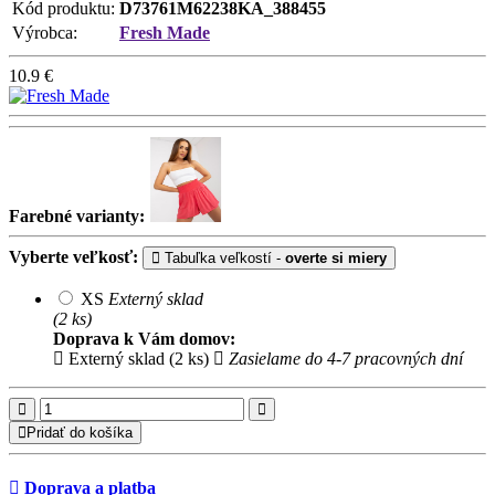
Kód produktu:
D73761M62238KA_388455
Výrobca:
Fresh Made
10.9
€
Farebné varianty:
Vyberte veľkosť:
Tabuľka veľkostí -
overte si miery
XS
Externý sklad
(2 ks)
Doprava k Vám domov:
Externý sklad (2 ks)
Zasielame do 4-7 pracovných dní
Pridať do košíka
Doprava a platba