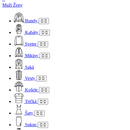
Muži
Ženy
Bundy
Kabáty
Svetre
Mikiny
Saká
Vesty
Košele
Tričká
Šaty
Sukne