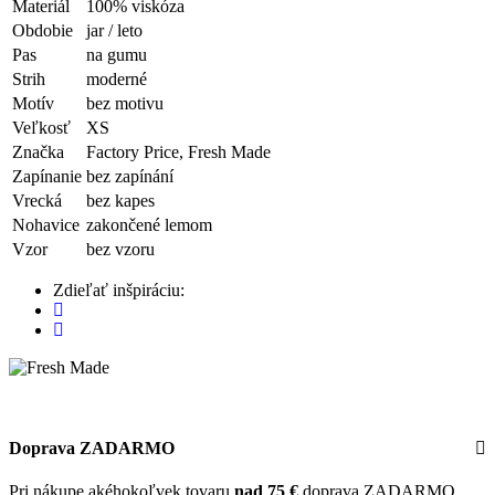
Materiál
100% viskóza
Obdobie
jar / leto
Pas
na gumu
Strih
moderné
Motív
bez motivu
Veľkosť
XS
Značka
Factory Price, Fresh Made
Zapínanie
bez zapínání
Vrecká
bez kapes
Nohavice
zakončené lemom
Vzor
bez vzoru
Zdieľať inšpiráciu:
Doprava ZADARMO
Pri nákupe akéhokoľvek tovaru
nad 75 €
doprava ZADARMO.