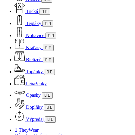
Tričká
Tepláky
Nohavice
Kraťasy
Bielizeň
Topánky
Peňaženky
Opasky
Doplňky
Výpredaj
TheyWear