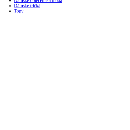
Dámske oblečenie a móda
Dámske tričká
Topy