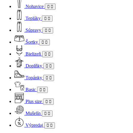
Nohavice
Tepláky
Súpravy
Šortky
Bielizeň
Doplňky
Topánky
Basic
Plus size
Mušelín
Výpredaj