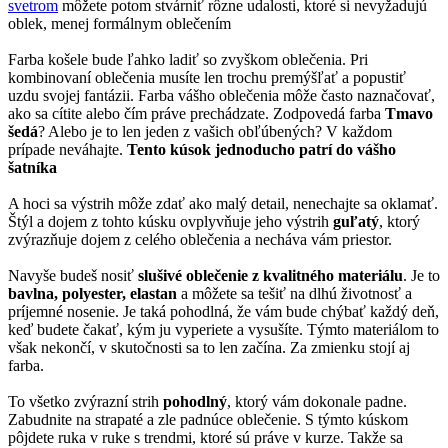
svetrom
môžete potom stvárniť rôzne udalosti, ktoré si nevyžadujú
oblek, menej formálnym oblečením
Farba košele bude ľahko ladiť so zvyškom oblečenia. Pri
kombinovaní oblečenia musíte len trochu premýšľať a popustiť
uzdu svojej fantázii. Farba vášho oblečenia môže často naznačovať,
ako sa cítite alebo čím práve prechádzate. Zodpovedá farba
Tmavo
šedá
? Alebo je to len jeden z vašich obľúbených? V každom
prípade neváhajte.
Tento kúsok jednoducho patrí do vášho
šatníka
A hoci sa výstrih môže zdať ako malý detail, nenechajte sa oklamať.
Štýl a dojem z tohto kúsku ovplyvňuje jeho výstrih
guľatý
, ktorý
zvýrazňuje dojem z celého oblečenia a necháva vám priestor.
Navyše budeš nosiť
slušivé oblečenie z kvalitného materiálu
. Je to
bavlna, polyester, elastan
a môžete sa tešiť na dlhú životnosť a
príjemné nosenie. Je taká pohodlná, že vám bude chýbať každý deň,
keď budete čakať, kým ju vyperiete a vysušíte. Týmto materiálom to
však nekončí, v skutočnosti sa to len začína. Za zmienku stojí aj
farba.
To všetko zvýrazní strih
pohodlný
, ktorý vám dokonale padne.
Zabudnite na strapaté a zle padnúce oblečenie. S týmto kúskom
pôjdete ruka v ruke s trendmi, ktoré sú práve v kurze. Takže sa