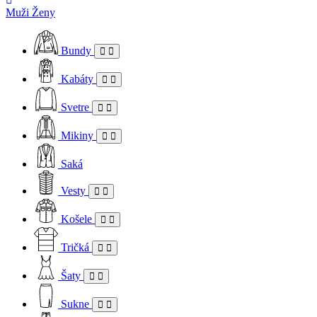
Muži
Ženy
Bundy
Kabáty
Svetre
Mikiny
Saká
Vesty
Košele
Tričká
Šaty
Sukne