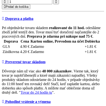
Pridať do košíka
Doprava a platba
Pri objednávke tovaru skladem
realizované do 11 hod.
odesíláme
zboží ještě tentýž den. Tovar musí byť doručený najčastejšie do 2
pracovných dní.
Preprava je zdarma pri nákupe nad 75 €
.
Doprava
Cena
Kartou online, Prevodom na účet
Dobierka
GLS
4.90 €
Zadarmo
+1.81 €
Zásilkovna
4.20 €
Zadarmo
+1.81 €
Preverené tovar skladom
Dôveruje nám už viac ako
48 000 zákazníkov
. Vieme tak, ktorý
tovar je najobľúbenejší a ktoré majú zákazníci najradšej. Všetky
produkty skladom odosielame do 24 hodín, v prípade objednávky
do 11:00 hneď ten rovnaký deň! Stačí, keď zaplatíte kartou, alebo
dobierku ako spôsob platby. A môžete mať oblečenie doma už
druhý deň. "
Tovar do 24 hodín tu
".
Pohodlné vrátenie a výmena