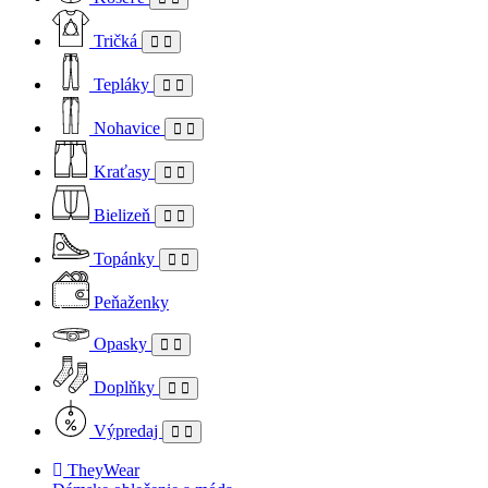
Tričká
Tepláky
Nohavice
Kraťasy
Bielizeň
Topánky
Peňaženky
Opasky
Doplňky
Výpredaj
TheyWear