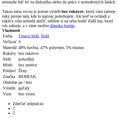
nemusíte báť ísť na diskotéku alebo do práce v nemoderných šatách.
Takou istou vecou je potom výstrih
bez rukávov
, ktorý vám zahreje
ruky presne tam, kde to najviac potrebujete. Ale keď sa ochladí a
rukávy vám nebudú stačiť, môžete si na seba hodiť ďalší top, ktorý
vás zahreje, a v zime možno
dámsku bundu
.
Vlastnosti
Farba
Tmavo šedá
,
Šedá
Veľkosť
S
Materiál
48% bavlna, 47% polyester, 5% elastan
Rukávy
bez rukávov
Strih
pohodlný
Motív
bez motivu
Pohlaví
Ženy
Značka
BERRAK
Obdobie
jar / leto
Výstrih
guľatý
Vzor
bez vzoru
Zdieľať inšpiráciu: