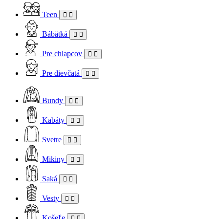
Teen
Bábätká
Pre chlapcov
Pre dievčatá
Bundy
Kabáty
Svetre
Mikiny
Saká
Vesty
Košeľe