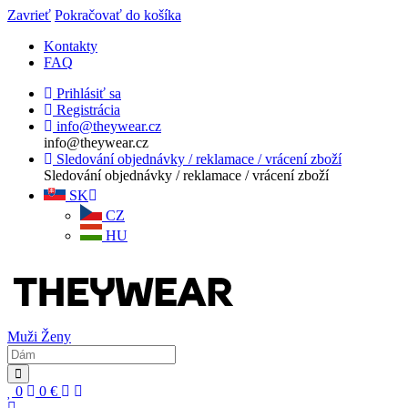
Zavrieť
Pokračovať do košíka
Kontakty
FAQ
Prihlásiť sa
Registrácia
info@theywear.cz
info@theywear.cz
Sledování objednávky / reklamace / vrácení zboží
Sledování objednávky / reklamace / vrácení zboží
SK
CZ
HU
Muži
Ženy
0
0
€