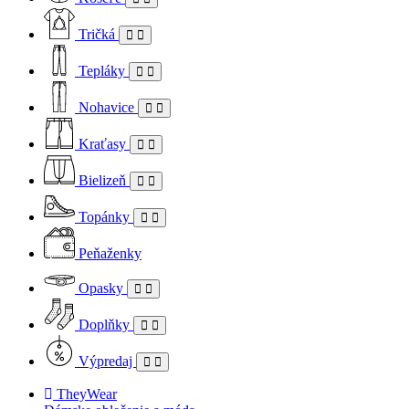
Tričká
Tepláky
Nohavice
Kraťasy
Bielizeň
Topánky
Peňaženky
Opasky
Doplňky
Výpredaj
TheyWear