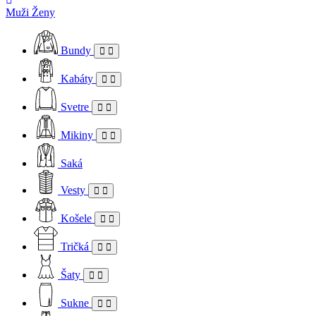
Muži
Ženy
Bundy
Kabáty
Svetre
Mikiny
Saká
Vesty
Košele
Tričká
Šaty
Sukne