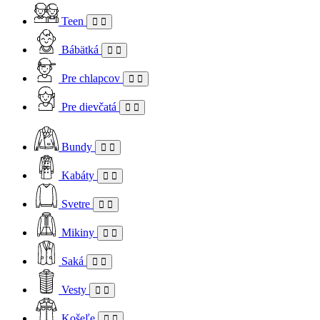
Teen
Bábätká
Pre chlapcov
Pre dievčatá
Bundy
Kabáty
Svetre
Mikiny
Saká
Vesty
Košeľe