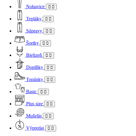
Nohavice
Tepláky
Súpravy
Šortky
Bielizeň
Doplňky
Topánky
Basic
Plus size
Mušelín
Výpredaj