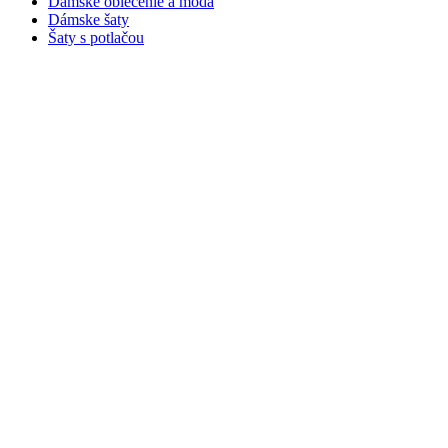
Dámske oblečenie a móda
Dámske šaty
Šaty s potlačou