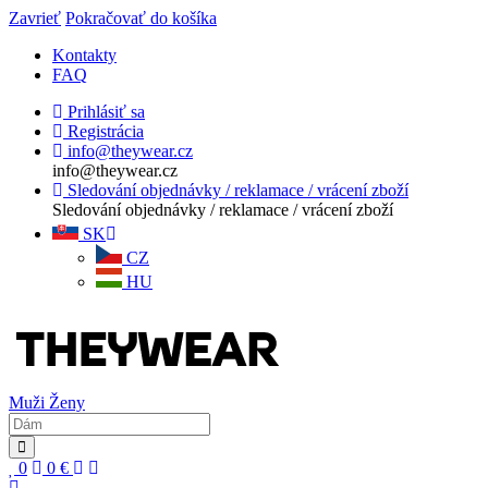
Zavrieť
Pokračovať do košíka
Kontakty
FAQ
Prihlásiť sa
Registrácia
info@theywear.cz
info@theywear.cz
Sledování objednávky / reklamace / vrácení zboží
Sledování objednávky / reklamace / vrácení zboží
SK
CZ
HU
Muži
Ženy
0
0
€