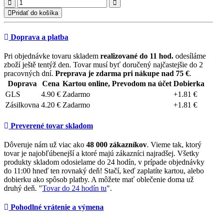
Pridať do košíka
Doprava a platba
Pri objednávke tovaru skladem
realizované do 11 hod.
odesíláme
zboží ještě tentýž den. Tovar musí byť doručený najčastejšie do 2
pracovných dní.
Preprava je zdarma pri nákupe nad 75 €
.
Doprava
Cena
Kartou online, Prevodom na účet
Dobierka
GLS
4.90 €
Zadarmo
+1.81 €
Zásilkovna
4.20 €
Zadarmo
+1.81 €
Preverené tovar skladom
Dôveruje nám už viac ako
48 000 zákazníkov
. Vieme tak, ktorý
tovar je najobľúbenejší a ktoré majú zákazníci najradšej. Všetky
produkty skladom odosielame do 24 hodín, v prípade objednávky
do 11:00 hneď ten rovnaký deň! Stačí, keď zaplatíte kartou, alebo
dobierku ako spôsob platby. A môžete mať oblečenie doma už
druhý deň. "
Tovar do 24 hodín tu
".
Pohodlné vrátenie a výmena