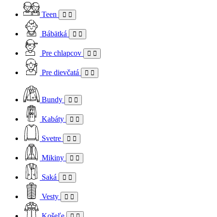
Teen
Bábätká
Pre chlapcov
Pre dievčatá
Bundy
Kabáty
Svetre
Mikiny
Saká
Vesty
Košeľe