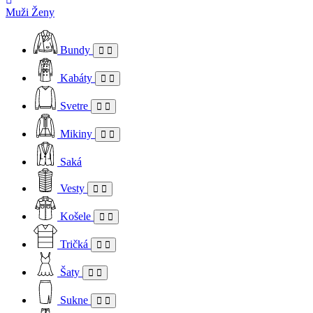
Muži
Ženy
Bundy
Kabáty
Svetre
Mikiny
Saká
Vesty
Košele
Tričká
Šaty
Sukne