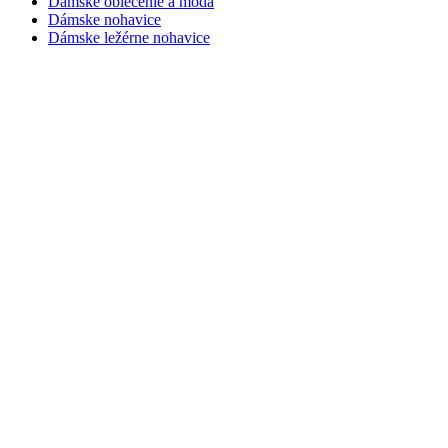
Dámske oblečenie a móda
Dámske nohavice
Dámske ležérne nohavice