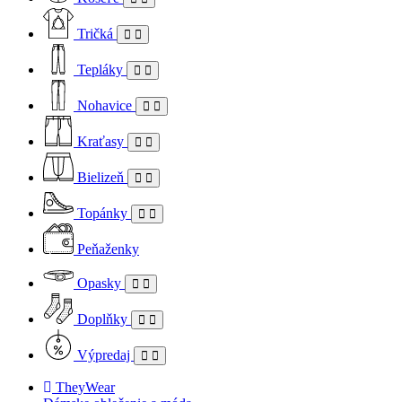
Tričká
Tepláky
Nohavice
Kraťasy
Bielizeň
Topánky
Peňaženky
Opasky
Doplňky
Výpredaj
TheyWear