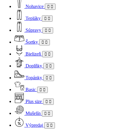
Nohavice
Tepláky
Súpravy
Šortky
Bielizeň
Doplňky
Topánky
Basic
Plus size
Mušelín
Výpredaj