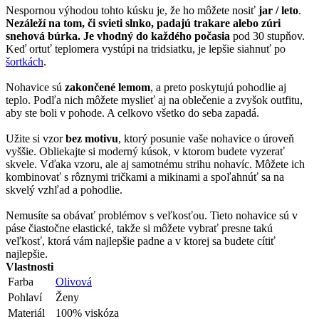
Nespornou výhodou tohto kúsku je, že ho môžete nosiť
jar / leto
.
Nezáleží na tom, či svieti slnko, padajú trakare alebo zúri
snehová búrka. Je vhodný do každého počasia
pod 30 stupňov.
Keď ortuť teplomera vystúpi na tridsiatku, je lepšie siahnuť po
šortkách
.
Nohavice sú
zakončené lemom
, a preto poskytujú pohodlie aj
teplo. Podľa nich môžete myslieť aj na oblečenie a zvyšok outfitu,
aby ste boli v pohode. A celkovo všetko do seba zapadá.
Užite si vzor
bez motivu
, ktorý posunie vaše nohavice o úroveň
vyššie. Obliekajte si moderný kúsok, v ktorom budete vyzerať
skvele. Vďaka vzoru, ale aj samotnému strihu nohavíc. Môžete ich
kombinovať s rôznymi tričkami a mikinami a spoľahnúť sa na
skvelý vzhľad a pohodlie.
Nemusíte sa obávať problémov s veľkosťou. Tieto nohavice sú v
páse čiastočne elastické, takže si môžete vybrať presne takú
veľkosť, ktorá vám najlepšie padne a v ktorej sa budete cítiť
najlepšie.
Vlastnosti
Farba
Olivová
Pohlaví
Ženy
Materiál
100% viskóza