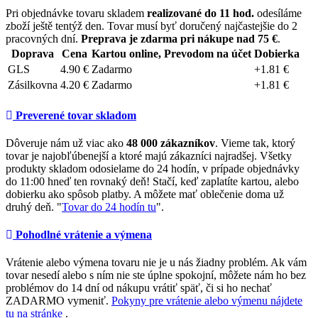
Pri objednávke tovaru skladem
realizované do 11 hod.
odesíláme
zboží ještě tentýž den. Tovar musí byť doručený najčastejšie do 2
pracovných dní.
Preprava je zdarma pri nákupe nad 75 €
.
Doprava
Cena
Kartou online, Prevodom na účet
Dobierka
GLS
4.90 €
Zadarmo
+1.81 €
Zásilkovna
4.20 €
Zadarmo
+1.81 €
Preverené tovar skladom
Dôveruje nám už viac ako
48 000 zákazníkov
. Vieme tak, ktorý
tovar je najobľúbenejší a ktoré majú zákazníci najradšej. Všetky
produkty skladom odosielame do 24 hodín, v prípade objednávky
do 11:00 hneď ten rovnaký deň! Stačí, keď zaplatíte kartou, alebo
dobierku ako spôsob platby. A môžete mať oblečenie doma už
druhý deň. "
Tovar do 24 hodín tu
".
Pohodlné vrátenie a výmena
Vrátenie alebo výmena tovaru nie je u nás žiadny problém. Ak vám
tovar nesedí alebo s ním nie ste úplne spokojní, môžete nám ho bez
problémov do 14 dní od nákupu vrátiť späť, či si ho nechať
ZADARMO vymeniť.
Pokyny pre vrátenie alebo výmenu nájdete
tu na stránke
.