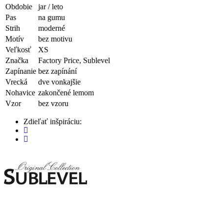
Obdobie
jar / leto
Pas
na gumu
Strih
moderné
Motív
bez motivu
Veľkosť
XS
Značka
Factory Price, Sublevel
Zapínanie
bez zapínání
Vrecká
dve vonkajšie
Nohavice
zakončené lemom
Vzor
bez vzoru
Zdieľať inšpiráciu: