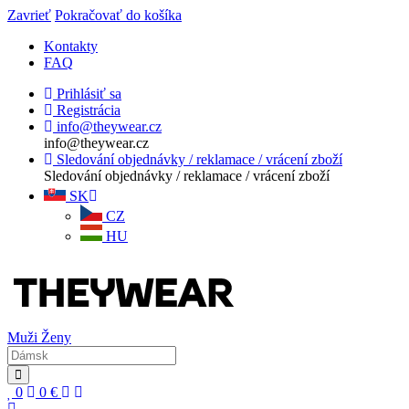
Zavrieť
Pokračovať do košíka
Kontakty
FAQ
Prihlásiť sa
Registrácia
info@theywear.cz
info@theywear.cz
Sledování objednávky / reklamace / vrácení zboží
Sledování objednávky / reklamace / vrácení zboží
SK
CZ
HU
Muži
Ženy
0
0
€