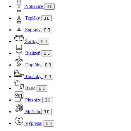
Nohavice
Tepláky
Súpravy
Šortky
Bielizeň
Doplňky
Topánky
Basic
Plus size
Mušelín
Výpredaj