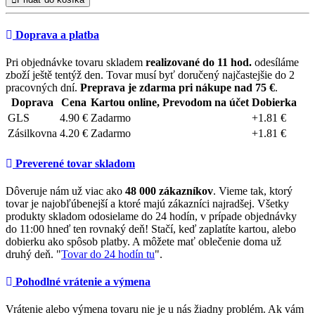
Doprava a platba
Pri objednávke tovaru skladem
realizované do 11 hod.
odesíláme
zboží ještě tentýž den. Tovar musí byť doručený najčastejšie do 2
pracovných dní.
Preprava je zdarma pri nákupe nad 75 €
.
Doprava
Cena
Kartou online, Prevodom na účet
Dobierka
GLS
4.90 €
Zadarmo
+1.81 €
Zásilkovna
4.20 €
Zadarmo
+1.81 €
Preverené tovar skladom
Dôveruje nám už viac ako
48 000 zákazníkov
. Vieme tak, ktorý
tovar je najobľúbenejší a ktoré majú zákazníci najradšej. Všetky
produkty skladom odosielame do 24 hodín, v prípade objednávky
do 11:00 hneď ten rovnaký deň! Stačí, keď zaplatíte kartou, alebo
dobierku ako spôsob platby. A môžete mať oblečenie doma už
druhý deň. "
Tovar do 24 hodín tu
".
Pohodlné vrátenie a výmena
Vrátenie alebo výmena tovaru nie je u nás žiadny problém. Ak vám