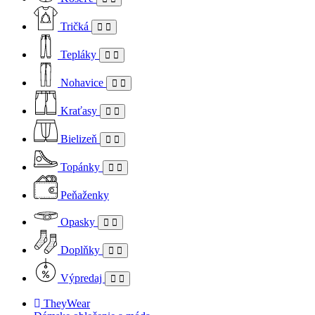
Tričká
Tepláky
Nohavice
Kraťasy
Bielizeň
Topánky
Peňaženky
Opasky
Doplňky
Výpredaj
TheyWear