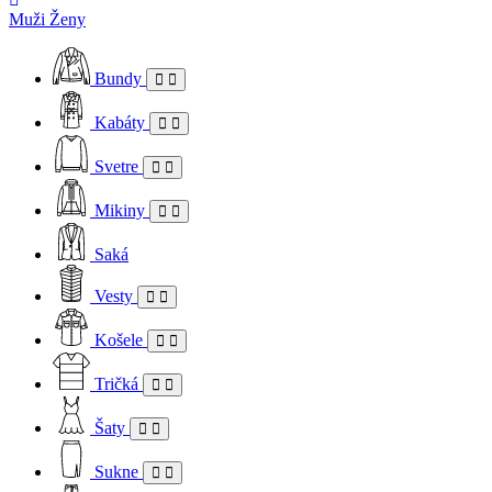
Muži
Ženy
Bundy
Kabáty
Svetre
Mikiny
Saká
Vesty
Košele
Tričká
Šaty
Sukne