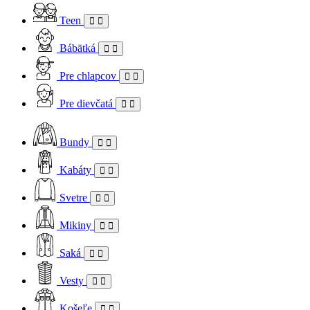
Teen
Bábätká
Pre chlapcov
Pre dievčatá
Bundy
Kabáty
Svetre
Mikiny
Saká
Vesty
Košeľe