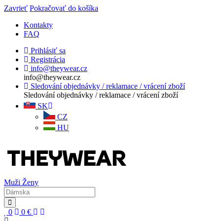
Zavrieť
Pokračovať do košíka
Kontakty
FAQ
Prihlásiť sa
Registrácia
info@theywear.cz
info@theywear.cz
Sledování objednávky / reklamace / vrácení zboží
Sledování objednávky / reklamace / vrácení zboží
SK
CZ
HU
Muži
Ženy
0
0
€