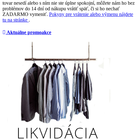
tovar nesedí alebo s ním nie ste úplne spokojní, môžete nám ho bez
problémov do 14 dní od nákupu vrátiť späť, či si ho nechať
ZADARMO vymeniť.
Pokyny pre vrátenie alebo výmenu nájdete
tu na stránke
.
Aktuálne promoakce