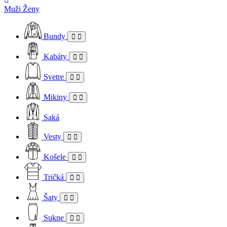
Muži
Ženy
Bundy
Kabáty
Svetre
Mikiny
Saká
Vesty
Košele
Tričká
Šaty
Sukne