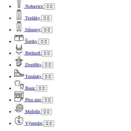
Nohavice
Tepláky
Súpravy
Šortky
Bielizeň
Doplňky
Topánky
Basic
Plus size
Mušelín
Výpredaj