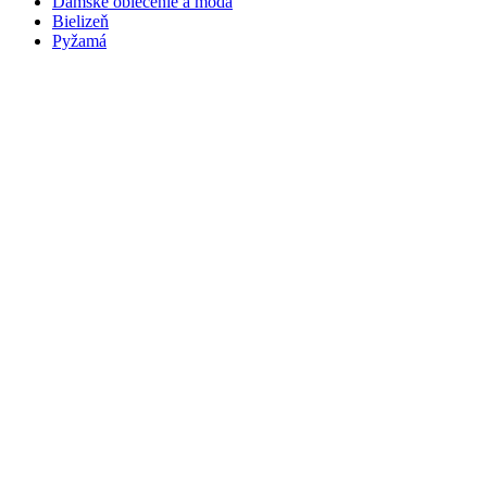
Dámske oblečenie a móda
Bielizeň
Pyžamá