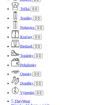
Tričká
Tepláky
Nohavice
Kraťasy
Bielizeň
Topánky
Peňaženky
Opasky
Doplňky
Výpredaj
TheyWear