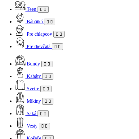
Teen
Bábätká
Pre chlapcov
Pre dievčatá
Bundy
Kabáty
Svetre
Mikiny
Saká
Vesty
Košeľe