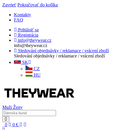
Zavrieť
Pokračovať do košíka
Kontakty
FAQ
Prihlásiť sa
Registrácia
info@theywear.cz
info@theywear.cz
Sledování objednávky / reklamace / vrácení zboží
Sledování objednávky / reklamace / vrácení zboží
SK
CZ
HU
Muži
Ženy
0
0
€