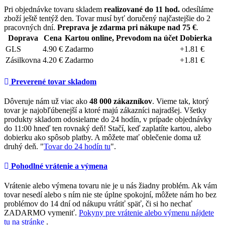
Pri objednávke tovaru skladem
realizované do 11 hod.
odesíláme
zboží ještě tentýž den. Tovar musí byť doručený najčastejšie do 2
pracovných dní.
Preprava je zdarma pri nákupe nad 75 €
.
Doprava
Cena
Kartou online, Prevodom na účet
Dobierka
GLS
4.90 €
Zadarmo
+1.81 €
Zásilkovna
4.20 €
Zadarmo
+1.81 €
Preverené tovar skladom
Dôveruje nám už viac ako
48 000 zákazníkov
. Vieme tak, ktorý
tovar je najobľúbenejší a ktoré majú zákazníci najradšej. Všetky
produkty skladom odosielame do 24 hodín, v prípade objednávky
do 11:00 hneď ten rovnaký deň! Stačí, keď zaplatíte kartou, alebo
dobierku ako spôsob platby. A môžete mať oblečenie doma už
druhý deň. "
Tovar do 24 hodín tu
".
Pohodlné vrátenie a výmena
Vrátenie alebo výmena tovaru nie je u nás žiadny problém. Ak vám
tovar nesedí alebo s ním nie ste úplne spokojní, môžete nám ho bez
problémov do 14 dní od nákupu vrátiť späť, či si ho nechať
ZADARMO vymeniť.
Pokyny pre vrátenie alebo výmenu nájdete
tu na stránke
.