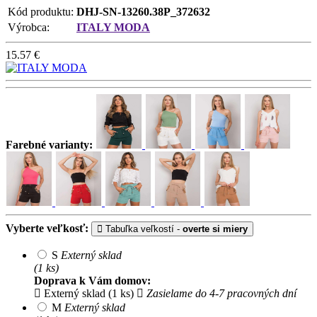
Kód produktu:
DHJ-SN-13260.38P_372632
Výrobca:
ITALY MODA
15.57
€
Farebné varianty:
Vyberte veľkosť:
Tabuľka veľkostí -
overte si miery
S
Externý sklad
(1 ks)
Doprava k Vám domov:
Externý sklad (1 ks)
Zasielame do 4-7 pracovných dní
M
Externý sklad