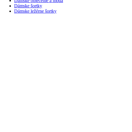
Dámske oblečenie a móda
Dámske šortky
Dámske ležérne šortky