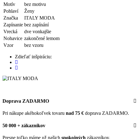
Motív
bez motivu
Pohlaví
Ženy
Značka
ITALY MODA
Zapínanie
bez zapínání
Vrecká
dve vonkajšie
Nohavice
zakončené lemom
Vzor
bez vzoru
Zdieľať inšpiráciu:
Doprava ZADARMO
Pri nákupe akéhokoľvek tovaru
nad 75 €
doprava ZADARMO.
50 000 + zákazníkov
Presne toľko máme už našich
spokojných
zákazníkov.