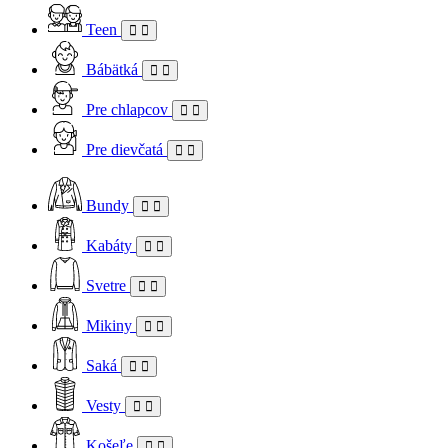
Teen
Bábätká
Pre chlapcov
Pre dievčatá
Bundy
Kabáty
Svetre
Mikiny
Saká
Vesty
Košeľe