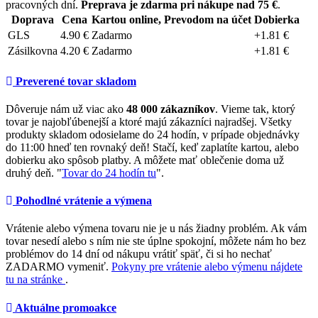
pracovných dní.
Preprava je zdarma pri nákupe nad 75 €
.
Doprava
Cena
Kartou online, Prevodom na účet
Dobierka
GLS
4.90 €
Zadarmo
+1.81 €
Zásilkovna
4.20 €
Zadarmo
+1.81 €
Preverené tovar skladom
Dôveruje nám už viac ako
48 000 zákazníkov
. Vieme tak, ktorý
tovar je najobľúbenejší a ktoré majú zákazníci najradšej. Všetky
produkty skladom odosielame do 24 hodín, v prípade objednávky
do 11:00 hneď ten rovnaký deň! Stačí, keď zaplatíte kartou, alebo
dobierku ako spôsob platby. A môžete mať oblečenie doma už
druhý deň. "
Tovar do 24 hodín tu
".
Pohodlné vrátenie a výmena
Vrátenie alebo výmena tovaru nie je u nás žiadny problém. Ak vám
tovar nesedí alebo s ním nie ste úplne spokojní, môžete nám ho bez
problémov do 14 dní od nákupu vrátiť späť, či si ho nechať
ZADARMO vymeniť.
Pokyny pre vrátenie alebo výmenu nájdete
tu na stránke
.
Aktuálne promoakce