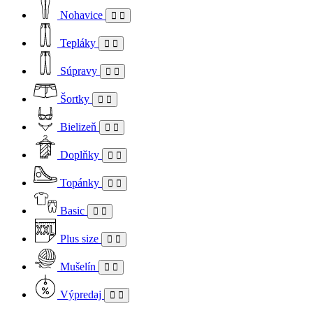
Nohavice
Tepláky
Súpravy
Šortky
Bielizeň
Doplňky
Topánky
Basic
Plus size
Mušelín
Výpredaj