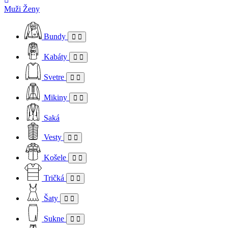
Muži
Ženy
Bundy
Kabáty
Svetre
Mikiny
Saká
Vesty
Košele
Tričká
Šaty
Sukne