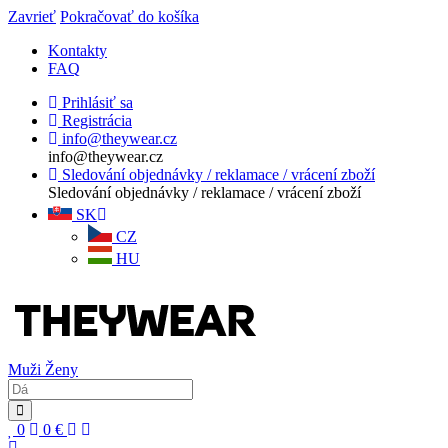
Zavrieť
Pokračovať do košíka
Kontakty
FAQ
Prihlásiť sa
Registrácia
info@theywear.cz
info@theywear.cz
Sledování objednávky / reklamace / vrácení zboží
Sledování objednávky / reklamace / vrácení zboží
SK
CZ
HU
Muži
Ženy
0
0
€