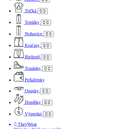
Tričká
Tepláky
Nohavice
Kraťasy
Bielizeň
Topánky
Peňaženky
Opasky
Doplňky
Výpredaj
TheyWear