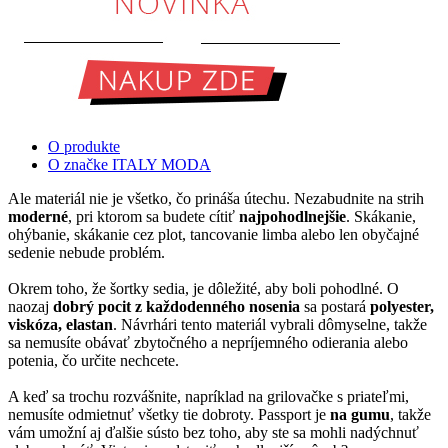
O produkte
O značke ITALY MODA
Ale materiál nie je všetko, čo prináša útechu. Nezabudnite na strih
moderné
, pri ktorom sa budete cítiť
najpohodlnejšie
. Skákanie,
ohýbanie, skákanie cez plot, tancovanie limba alebo len obyčajné
sedenie nebude problém.
Okrem toho, že šortky sedia, je dôležité, aby boli pohodlné. O
naozaj
dobrý pocit z každodenného nosenia
sa postará
polyester,
viskóza, elastan
. Návrhári tento materiál vybrali dômyselne, takže
sa nemusíte obávať zbytočného a nepríjemného odierania alebo
potenia, čo určite nechcete.
A keď sa trochu rozvášnite, napríklad na grilovačke s priateľmi,
nemusíte odmietnuť všetky tie dobroty. Passport je
na gumu
, takže
vám umožní aj ďalšie sústo bez toho, aby ste sa mohli nadýchnuť