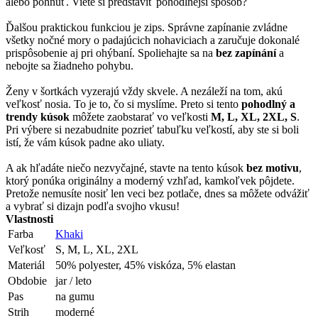
alebo pohnúť. Viete si predstaviť pohodlnejší spôsob?
Ďalšou praktickou funkciou je zips. Správne zapínanie zvládne
všetky nočné mory o padajúcich nohaviciach a zaručuje dokonalé
prispôsobenie aj pri ohýbaní. Spoliehajte sa na
bez zapínání
a
nebojte sa žiadneho pohybu.
Ženy v šortkách vyzerajú vždy skvele. A nezáleží na tom, akú
veľkosť nosia. To je to, čo si myslíme. Preto si tento
pohodlný a
trendy kúsok
môžete zaobstarať vo veľkosti
M, L, XL, 2XL, S
.
Pri výbere si nezabudnite pozrieť tabuľku veľkostí, aby ste si boli
istí, že vám kúsok padne ako uliaty.
A ak hľadáte niečo nezvyčajné, stavte na tento kúsok
bez motivu
,
ktorý ponúka originálny a moderný vzhľad, kamkoľvek pôjdete.
Pretože nemusíte nosiť len veci bez potlače, dnes sa môžete odvážiť
a vybrať si dizajn podľa svojho vkusu!
Vlastnosti
Farba
Khaki
Veľkosť
S, M, L, XL, 2XL
Materiál
50% polyester, 45% viskóza, 5% elastan
Obdobie
jar / leto
Pas
na gumu
Strih
moderné