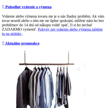
Pohodlné vrátenie a výmena
Vrátenie alebo výmena tovaru nie je u nás žiadny problém. Ak vám
tovar nesedí alebo s ním nie ste úplne spokojní, môžete nám ho bez
problémov do 14 dní od nákupu vrátiť späť, či si ho nechať
ZADARMO vymeniť.
Pokyny pre vrátenie alebo výmenu nájdete
tu na stránke
.
Aktuálne promoakce