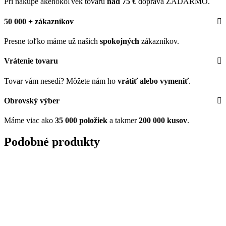
Pri nákupe akéhokoľvek tovaru
nad 75 €
doprava ZADARMO.
50 000 + zákazníkov
Presne toľko máme už našich
spokojných
zákazníkov.
Vrátenie tovaru
Tovar vám nesedí? Môžete nám ho
vrátiť alebo vymeniť
.
Obrovský výber
Máme viac ako
35 000 položiek
a takmer
200 000 kusov
.
Podobné produkty