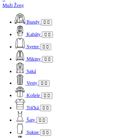
Muži
Ženy
Bundy
Kabáty
Svetre
Mikiny
Saká
Vesty
Košele
Tričká
Šaty
Sukne