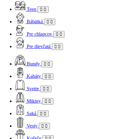
Teen
Bábätká
Pre chlapcov
Pre dievčatá
Bundy
Kabáty
Svetre
Mikiny
Saká
Vesty
Košeľe