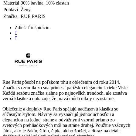
Materiál
90% bavlna, 10% elastan
Pohlaví
Ženy
Značka
RUE PARIS
Zdieľať inšpiráciu:
Rue Paris pôsobí na poľskom trhu s oblečením od roku 2014.
Značka sa zrodila zo sna priniesť parížsku eleganciu k rieke Visle.
Každú sezónu značka siahne po najnovších trendoch, ale zostáva
verná klasike a dokazuje, že pravá móda nikdy nezostarne.
Oblečenie a doplnky Rue Paris spájajú nadčasovú klasiku so
súčasným štýlom. Návrhy sa vyznačujú jednoduchosťou a
eleganciou na jednej strane a odvážnymi vzormi priamo zo
svetových prehliadkových mól na strane druhej. Použitie vzácnych
látok, ako je žakár, šifón, čipka alebo žoržet, a dôraz na detail