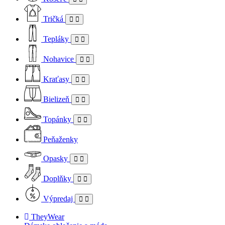
Tričká
Tepláky
Nohavice
Kraťasy
Bielizeň
Topánky
Peňaženky
Opasky
Doplňky
Výpredaj
TheyWear