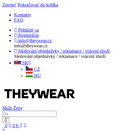
Zavrieť
Pokračovať do košíka
Kontakty
FAQ
Prihlásiť sa
Registrácia
info@theywear.cz
info@theywear.cz
Sledování objednávky / reklamace / vrácení zboží
Sledování objednávky / reklamace / vrácení zboží
SK
CZ
HU
Muži
Ženy
0
0
€