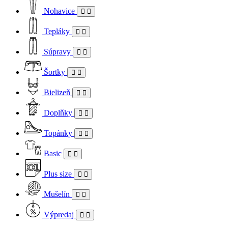
Nohavice
Tepláky
Súpravy
Šortky
Bielizeň
Doplňky
Topánky
Basic
Plus size
Mušelín
Výpredaj