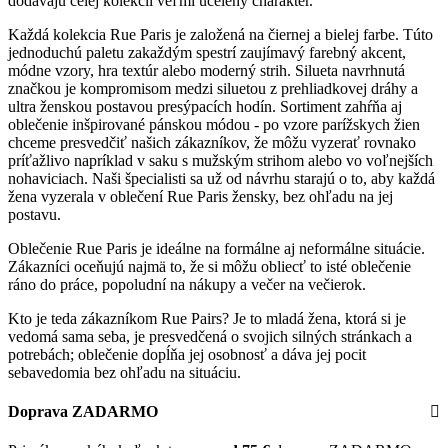
dodávajú celej kolekcii veľmi ucelený charakter.
Každá kolekcia Rue Paris je založená na čiernej a bielej farbe. Túto
jednoduchú paletu zakaždým spestrí zaujímavý farebný akcent,
módne vzory, hra textúr alebo moderný strih. Silueta navrhnutá
značkou je kompromisom medzi siluetou z prehliadkovej dráhy a
ultra ženskou postavou presýpacích hodín. Sortiment zahŕňa aj
oblečenie inšpirované pánskou módou - po vzore parížskych žien
chceme presvedčiť našich zákazníkov, že môžu vyzerať rovnako
príťažlivo napríklad v saku s mužským strihom alebo vo voľnejších
nohaviciach. Naši špecialisti sa už od návrhu starajú o to, aby každá
žena vyzerala v oblečení Rue Paris žensky, bez ohľadu na jej
postavu.
Oblečenie Rue Paris je ideálne na formálne aj neformálne situácie.
Zákazníci oceňujú najmä to, že si môžu obliecť to isté oblečenie
ráno do práce, popoludní na nákupy a večer na večierok.
Kto je teda zákazníkom Rue Pairs? Je to mladá žena, ktorá si je
vedomá sama seba, je presvedčená o svojich silných stránkach a
potrebách; oblečenie dopĺňa jej osobnosť a dáva jej pocit
sebavedomia bez ohľadu na situáciu.
Doprava ZADARMO