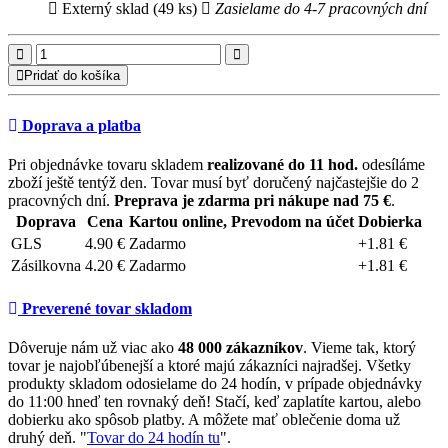
Externý sklad (49 ks)
Zasielame do 4-7 pracovných dní
Pridať do košíka
Doprava a platba
Pri objednávke tovaru skladem
realizované do 11 hod.
odesíláme
zboží ještě tentýž den. Tovar musí byť doručený najčastejšie do 2
pracovných dní.
Preprava je zdarma pri nákupe nad 75 €
.
Doprava
Cena
Kartou online, Prevodom na účet
Dobierka
GLS
4.90 €
Zadarmo
+1.81 €
Zásilkovna
4.20 €
Zadarmo
+1.81 €
Preverené tovar skladom
Dôveruje nám už viac ako
48 000 zákazníkov
. Vieme tak, ktorý
tovar je najobľúbenejší a ktoré majú zákazníci najradšej. Všetky
produkty skladom odosielame do 24 hodín, v prípade objednávky
do 11:00 hneď ten rovnaký deň! Stačí, keď zaplatíte kartou, alebo
dobierku ako spôsob platby. A môžete mať oblečenie doma už
druhý deň. "
Tovar do 24 hodín tu
".