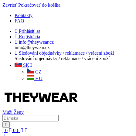
Zavrieť
Pokračovať do košíka
Kontakty
FAQ
Prihlásiť sa
Registrácia
info@theywear.cz
info@theywear.cz
Sledování objednávky / reklamace / vrácení zboží
Sledování objednávky / reklamace / vrácení zboží
SK
CZ
HU
Muži
Ženy
0
0
€