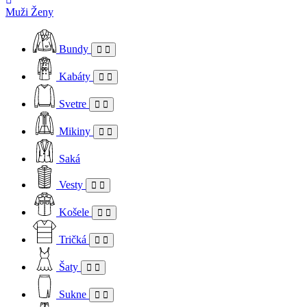
Muži
Ženy
Bundy
Kabáty
Svetre
Mikiny
Saká
Vesty
Košele
Tričká
Šaty
Sukne