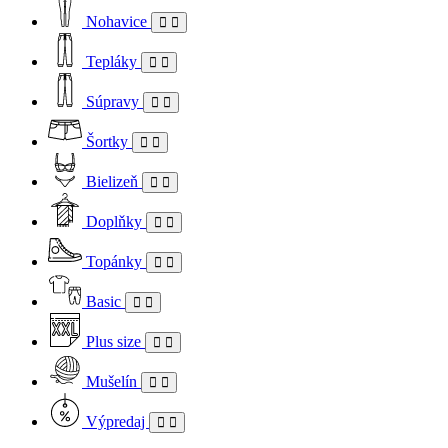
Nohavice
Tepláky
Súpravy
Šortky
Bielizeň
Doplňky
Topánky
Basic
Plus size
Mušelín
Výpredaj