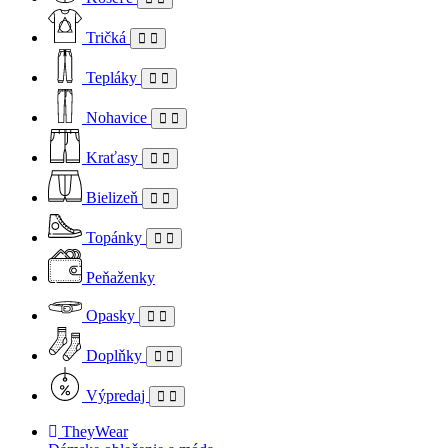
Tričká
Tepláky
Nohavice
Kraťasy
Bielizeň
Topánky
Peňaženky
Opasky
Doplňky
Výpredaj
TheyWear