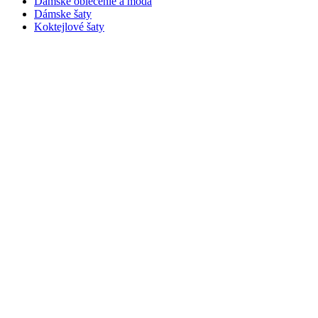
Dámske oblečenie a móda
Dámske šaty
Koktejlové šaty