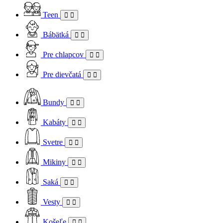
Teen
Bábätká
Pre chlapcov
Pre dievčatá
Bundy
Kabáty
Svetre
Mikiny
Saká
Vesty
Košeľe