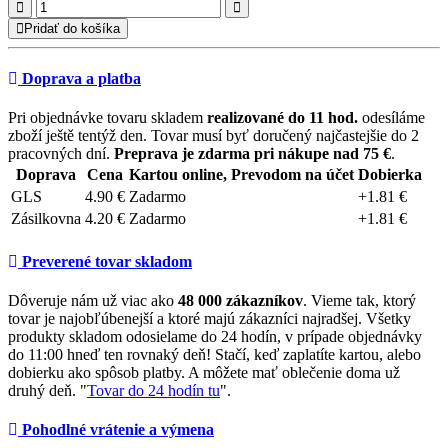
Pridať do košíka
Doprava a platba
Pri objednávke tovaru skladem
realizované do 11 hod.
odesíláme
zboží ještě tentýž den. Tovar musí byť doručený najčastejšie do 2
pracovných dní.
Preprava je zdarma pri nákupe nad 75 €
.
Doprava
Cena
Kartou online, Prevodom na účet
Dobierka
GLS
4.90 €
Zadarmo
+1.81 €
Zásilkovna
4.20 €
Zadarmo
+1.81 €
Preverené tovar skladom
Dôveruje nám už viac ako
48 000 zákazníkov
. Vieme tak, ktorý
tovar je najobľúbenejší a ktoré majú zákazníci najradšej. Všetky
produkty skladom odosielame do 24 hodín, v prípade objednávky
do 11:00 hneď ten rovnaký deň! Stačí, keď zaplatíte kartou, alebo
dobierku ako spôsob platby. A môžete mať oblečenie doma už
druhý deň. "
Tovar do 24 hodín tu
".
Pohodlné vrátenie a výmena