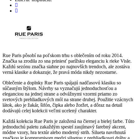
Rue Paris pôsobí na poľskom trhu s oblečením od roku 2014.
Značka sa zrodila zo sna priniesť parížsku eleganciu k rieke Visle.
Každú sezónu značka siahne po najnovších trendoch, ale zostáva
verná klasike a dokazuje, že pravá móda nikdy nezostarne.
Oblečenie a doplnky Rue Paris spájajú nadčasovú klasiku so
súčasným štýlom. Návrhy sa vyznačujú jednoduchosťou a
eleganciou na jednej strane a odvážnymi vzormi priamo zo
svetových prehliadkových mól na strane druhej. Použitie vzácnych
látok, ako je žakár, šifón, čipka alebo žoržet, a dôraz na detail
dodávajú celej kolekcii veľmi ucelený charakter.
Každá kolekcia Rue Paris je založená na čiernej a bielej farbe. Túto
jednoduchú paletu zakaždým spestrí zaujímavý farebný akcent,
módne vzory, hra textúr alebo moderný strih. Silueta navrhnutá
značkou je kompromisom medzi siluetou z prehliadkovej dráhy a