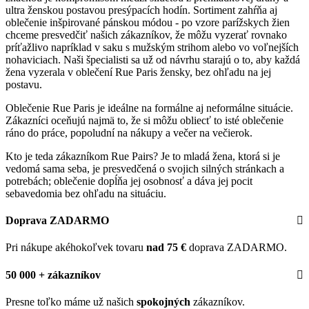
ultra ženskou postavou presýpacích hodín. Sortiment zahŕňa aj
oblečenie inšpirované pánskou módou - po vzore parížskych žien
chceme presvedčiť našich zákazníkov, že môžu vyzerať rovnako
príťažlivo napríklad v saku s mužským strihom alebo vo voľnejších
nohaviciach. Naši špecialisti sa už od návrhu starajú o to, aby každá
žena vyzerala v oblečení Rue Paris žensky, bez ohľadu na jej
postavu.
Oblečenie Rue Paris je ideálne na formálne aj neformálne situácie.
Zákazníci oceňujú najmä to, že si môžu obliecť to isté oblečenie
ráno do práce, popoludní na nákupy a večer na večierok.
Kto je teda zákazníkom Rue Pairs? Je to mladá žena, ktorá si je
vedomá sama seba, je presvedčená o svojich silných stránkach a
potrebách; oblečenie dopĺňa jej osobnosť a dáva jej pocit
sebavedomia bez ohľadu na situáciu.
Doprava ZADARMO
Pri nákupe akéhokoľvek tovaru
nad 75 €
doprava ZADARMO.
50 000 + zákazníkov
Presne toľko máme už našich
spokojných
zákazníkov.