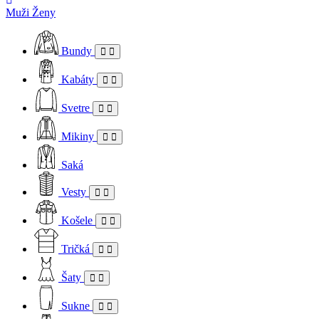
Muži
Ženy
Bundy
Kabáty
Svetre
Mikiny
Saká
Vesty
Košele
Tričká
Šaty
Sukne