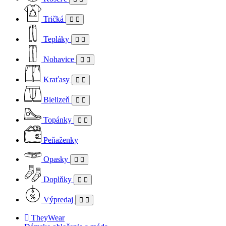
Tričká
Tepláky
Nohavice
Kraťasy
Bielizeň
Topánky
Peňaženky
Opasky
Doplňky
Výpredaj
TheyWear