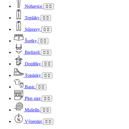
Nohavice
Tepláky
Súpravy
Šortky
Bielizeň
Doplňky
Topánky
Basic
Plus size
Mušelín
Výpredaj