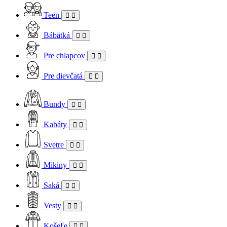
Teen
Bábätká
Pre chlapcov
Pre dievčatá
Bundy
Kabáty
Svetre
Mikiny
Saká
Vesty
Košeľe