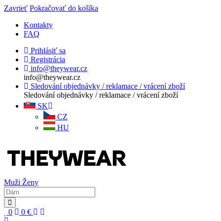
Zavrieť
Pokračovať do košíka
Kontakty
FAQ
Prihlásiť sa
Registrácia
info@theywear.cz
info@theywear.cz
Sledování objednávky / reklamace / vrácení zboží
Sledování objednávky / reklamace / vrácení zboží
SK
CZ
HU
Muži
Ženy
0
0
€