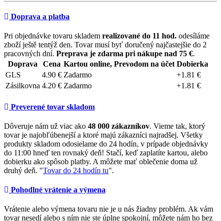
Doprava a platba
Pri objednávke tovaru skladem
realizované do 11 hod.
odesíláme
zboží ještě tentýž den. Tovar musí byť doručený najčastejšie do 2
pracovných dní.
Preprava je zdarma pri nákupe nad 75 €
.
Doprava
Cena
Kartou online, Prevodom na účet
Dobierka
GLS
4.90 €
Zadarmo
+1.81 €
Zásilkovna
4.20 €
Zadarmo
+1.81 €
Preverené tovar skladom
Dôveruje nám už viac ako
48 000 zákazníkov
. Vieme tak, ktorý
tovar je najobľúbenejší a ktoré majú zákazníci najradšej. Všetky
produkty skladom odosielame do 24 hodín, v prípade objednávky
do 11:00 hneď ten rovnaký deň! Stačí, keď zaplatíte kartou, alebo
dobierku ako spôsob platby. A môžete mať oblečenie doma už
druhý deň. "
Tovar do 24 hodín tu
".
Pohodlné vrátenie a výmena
Vrátenie alebo výmena tovaru nie je u nás žiadny problém. Ak vám
tovar nesedí alebo s ním nie ste úplne spokojní, môžete nám ho bez