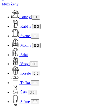
Muži
Ženy
Bundy
Kabáty
Svetre
Mikiny
Saká
Vesty
Košele
Tričká
Šaty
Sukne