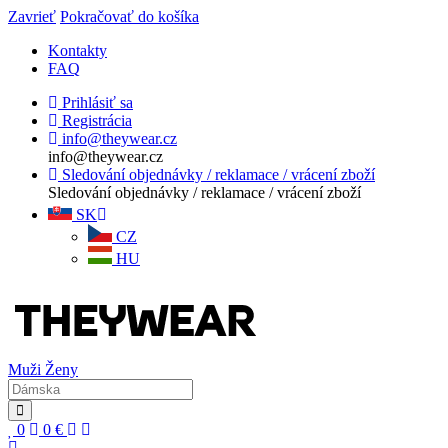
Zavrieť
Pokračovať do košíka
Kontakty
FAQ
Prihlásiť sa
Registrácia
info@theywear.cz
info@theywear.cz
Sledování objednávky / reklamace / vrácení zboží
Sledování objednávky / reklamace / vrácení zboží
SK
CZ
HU
Muži
Ženy
0
0
€