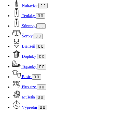
Nohavice
Tepláky
Súpravy
Šortky
Bielizeň
Doplňky
Topánky
Basic
Plus size
Mušelín
Výpredaj