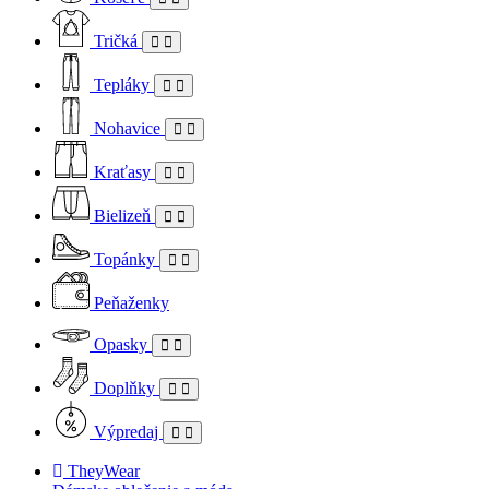
Tričká
Tepláky
Nohavice
Kraťasy
Bielizeň
Topánky
Peňaženky
Opasky
Doplňky
Výpredaj
TheyWear