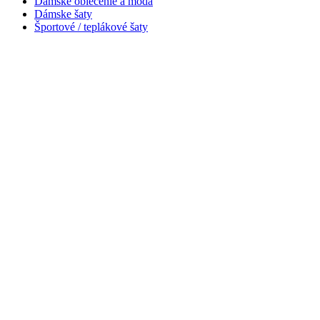
Dámske oblečenie a móda
Dámske šaty
Športové / teplákové šaty