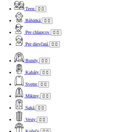
Teen
Bábätká
Pre chlapcov
Pre dievčatá
Bundy
Kabáty
Svetre
Mikiny
Saká
Vesty
Košeľe