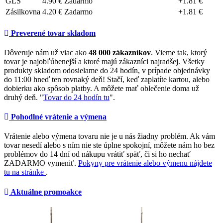
GLS
4.90 €
Zadarmo
+1.81 €
Zásilkovna
4.20 €
Zadarmo
+1.81 €
Preverené tovar skladom
Dôveruje nám už viac ako
48 000 zákazníkov
. Vieme tak, ktorý
tovar je najobľúbenejší a ktoré majú zákazníci najradšej. Všetky
produkty skladom odosielame do 24 hodín, v prípade objednávky
do 11:00 hneď ten rovnaký deň! Stačí, keď zaplatíte kartou, alebo
dobierku ako spôsob platby. A môžete mať oblečenie doma už
druhý deň. "
Tovar do 24 hodín tu
".
Pohodlné vrátenie a výmena
Vrátenie alebo výmena tovaru nie je u nás žiadny problém. Ak vám
tovar nesedí alebo s ním nie ste úplne spokojní, môžete nám ho bez
problémov do 14 dní od nákupu vrátiť späť, či si ho nechať
ZADARMO vymeniť.
Pokyny pre vrátenie alebo výmenu nájdete
tu na stránke
.
Aktuálne promoakce