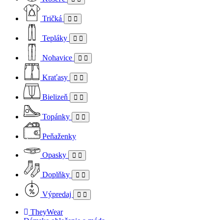
Tričká
Tepláky
Nohavice
Kraťasy
Bielizeň
Topánky
Peňaženky
Opasky
Doplňky
Výpredaj
TheyWear