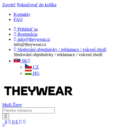
Zavrieť
Pokračovať do košíka
Kontakty
FAQ
Prihlásiť sa
Registrácia
info@theywear.cz
info@theywear.cz
Sledování objednávky / reklamace / vrácení zboží
Sledování objednávky / reklamace / vrácení zboží
SK
CZ
HU
Muži
Ženy
0
0
€