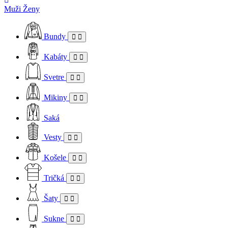
Muži
Ženy
Bundy
Kabáty
Svetre
Mikiny
Saká
Vesty
Košele
Tričká
Šaty
Sukne