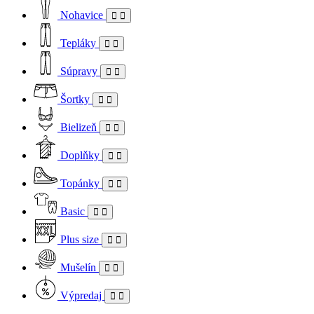
Nohavice
Tepláky
Súpravy
Šortky
Bielizeň
Doplňky
Topánky
Basic
Plus size
Mušelín
Výpredaj