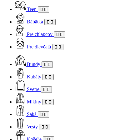
Teen
Bábätká
Pre chlapcov
Pre dievčatá
Bundy
Kabáty
Svetre
Mikiny
Saká
Vesty
Košeľe