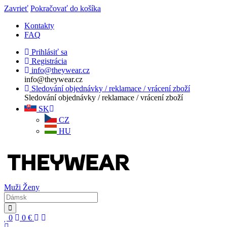
Zavrieť
Pokračovať do košíka
Kontakty
FAQ
Prihlásiť sa
Registrácia
info@theywear.cz
info@theywear.cz
Sledování objednávky / reklamace / vrácení zboží
Sledování objednávky / reklamace / vrácení zboží
SK
CZ
HU
Muži
Ženy
0
0
€