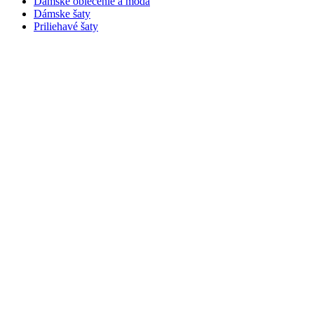
Dámske oblečenie a móda
Dámske šaty
Priliehavé šaty