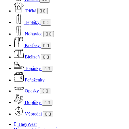
Tričká
Tepláky
Nohavice
Kraťasy
Bielizeň
Topánky
Peňaženky
Opasky
Doplňky
Výpredaj
TheyWear