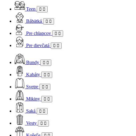
Teen
Bábätká
Pre chlapcov
Pre dievčatá
Bundy
Kabáty
Svetre
Mikiny
Saká
Vesty
Košeľe