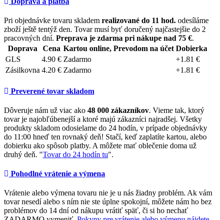
Doprava a platba
Pri objednávke tovaru skladem
realizované do 11 hod.
odesíláme
zboží ještě tentýž den. Tovar musí byť doručený najčastejšie do 2
pracovných dní.
Preprava je zdarma pri nákupe nad 75 €
.
Doprava
Cena
Kartou online, Prevodom na účet
Dobierka
GLS
4.90 €
Zadarmo
+1.81 €
Zásilkovna
4.20 €
Zadarmo
+1.81 €
Preverené tovar skladom
Dôveruje nám už viac ako
48 000 zákazníkov
. Vieme tak, ktorý
tovar je najobľúbenejší a ktoré majú zákazníci najradšej. Všetky
produkty skladom odosielame do 24 hodín, v prípade objednávky
do 11:00 hneď ten rovnaký deň! Stačí, keď zaplatíte kartou, alebo
dobierku ako spôsob platby. A môžete mať oblečenie doma už
druhý deň. "
Tovar do 24 hodín tu
".
Pohodlné vrátenie a výmena
Vrátenie alebo výmena tovaru nie je u nás žiadny problém. Ak vám
tovar nesedí alebo s ním nie ste úplne spokojní, môžete nám ho bez
problémov do 14 dní od nákupu vrátiť späť, či si ho nechať
ZADARMO vymeniť.
Pokyny pre vrátenie alebo výmenu nájdete