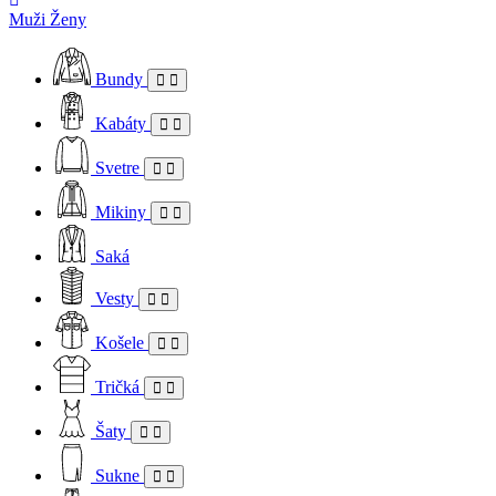
Muži
Ženy
Bundy
Kabáty
Svetre
Mikiny
Saká
Vesty
Košele
Tričká
Šaty
Sukne