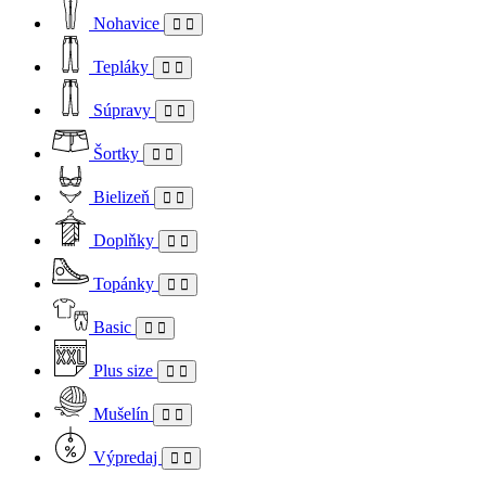
Nohavice
Tepláky
Súpravy
Šortky
Bielizeň
Doplňky
Topánky
Basic
Plus size
Mušelín
Výpredaj