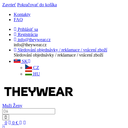
Zavrieť
Pokračovať do košíka
Kontakty
FAQ
Prihlásiť sa
Registrácia
info@theywear.cz
info@theywear.cz
Sledování objednávky / reklamace / vrácení zboží
Sledování objednávky / reklamace / vrácení zboží
SK
CZ
HU
Muži
Ženy
0
0
€