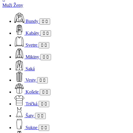
Muži
Ženy
Bundy
Kabáty
Svetre
Mikiny
Saká
Vesty
Košele
Tričká
Šaty
Sukne