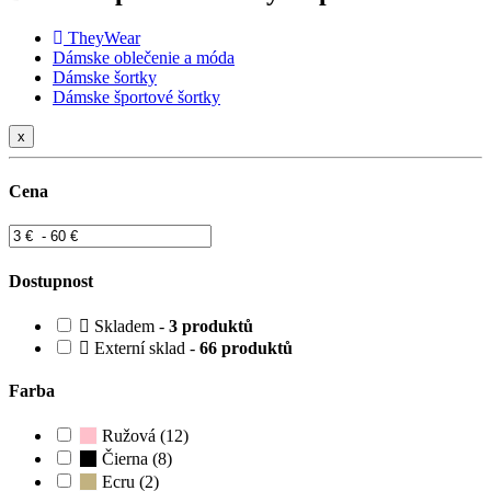
TheyWear
Dámske oblečenie a móda
Dámske šortky
Dámske športové šortky
x
Cena
Dostupnost
Skladem -
3 produktů
Externí sklad -
66 produktů
Farba
Ružová (12)
Čierna (8)
Ecru (2)