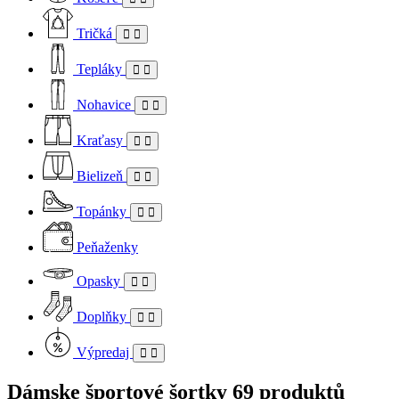
Tričká
Tepláky
Nohavice
Kraťasy
Bielizeň
Topánky
Peňaženky
Opasky
Doplňky
Výpredaj
Dámske športové šortky
69 produktů