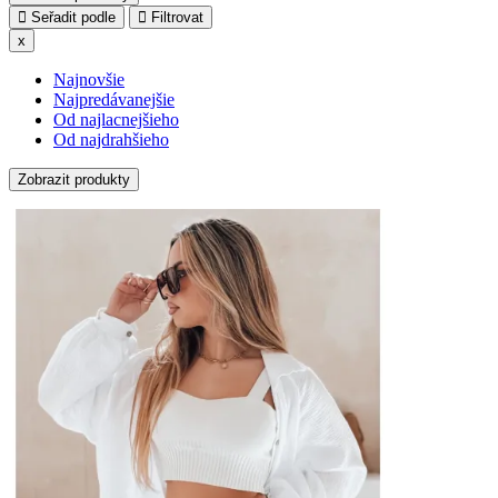
Seřadit podle
Filtrovat
x
Najnovšie
Najpredávanejšie
Od najlacnejšieho
Od najdrahšieho
Zobrazit produkty