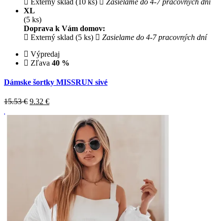
Externý sklad (10 ks)
Zasielame do 4-7 pracovných dní
XL
(5 ks)
Doprava k Vám domov:
Externý sklad (5 ks)
Zasielame do 4-7 pracovných dní
Výpredaj
Zľava
40 %
Dámske šortky MISSRUN sivé
15.53 €
9.32
€