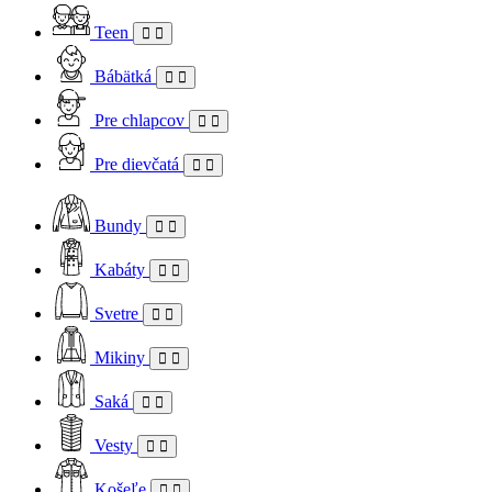
Teen
Bábätká
Pre chlapcov
Pre dievčatá
Bundy
Kabáty
Svetre
Mikiny
Saká
Vesty
Košeľe