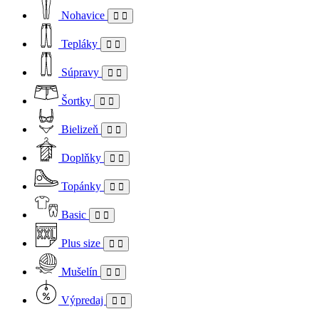
Nohavice
Tepláky
Súpravy
Šortky
Bielizeň
Doplňky
Topánky
Basic
Plus size
Mušelín
Výpredaj