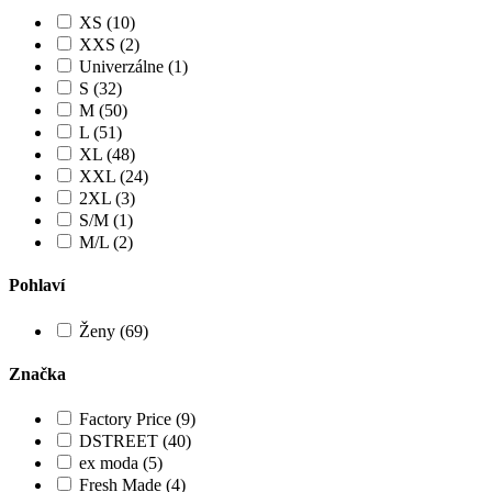
XS (10)
XXS (2)
Univerzálne (1)
S (32)
M (50)
L (51)
XL (48)
XXL (24)
2XL (3)
S/M (1)
M/L (2)
Pohlaví
Ženy (69)
Značka
Factory Price (9)
DSTREET (40)
ex moda (5)
Fresh Made (4)