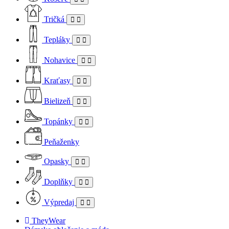
Tričká
Tepláky
Nohavice
Kraťasy
Bielizeň
Topánky
Peňaženky
Opasky
Doplňky
Výpredaj
TheyWear