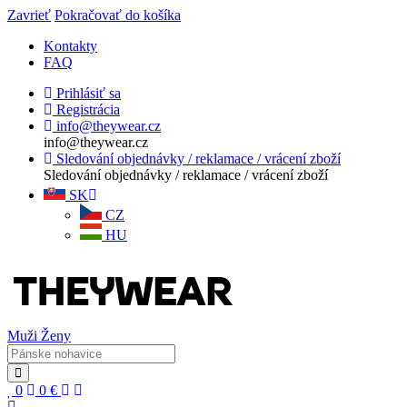
Zavrieť
Pokračovať do košíka
Kontakty
FAQ
Prihlásiť sa
Registrácia
info@theywear.cz
info@theywear.cz
Sledování objednávky / reklamace / vrácení zboží
Sledování objednávky / reklamace / vrácení zboží
SK
CZ
HU
Muži
Ženy
0
0
€