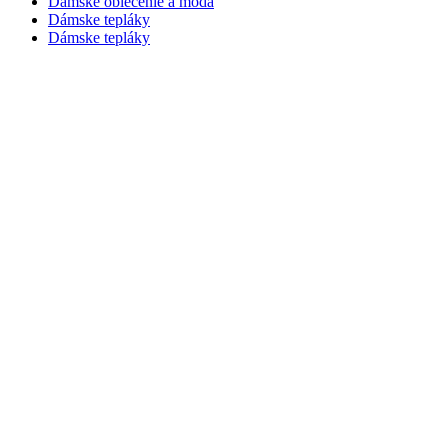
Dámske oblečenie a móda
Dámske tepláky
Dámske tepláky