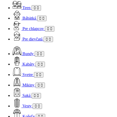
Teen
Bábätká
Pre chlapcov
Pre dievčatá
Bundy
Kabáty
Svetre
Mikiny
Saká
Vesty
Košeľe