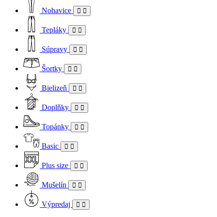
Nohavice
Tepláky
Súpravy
Šortky
Bielizeň
Doplňky
Topánky
Basic
Plus size
Mušelín
Výpredaj