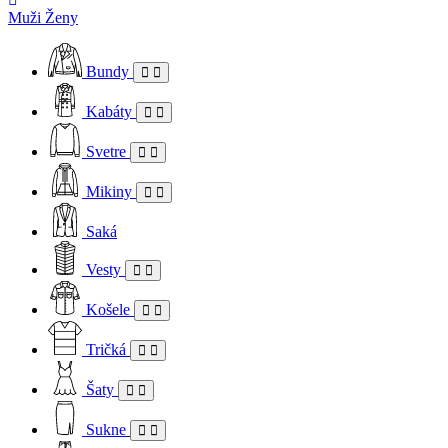
Muži
Ženy
Bundy
Kabáty
Svetre
Mikiny
Saká
Vesty
Košele
Tričká
Šaty
Sukne