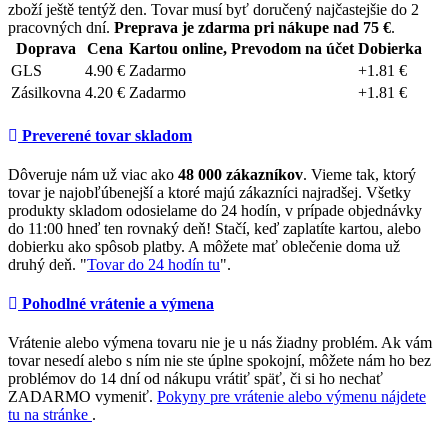
zboží ještě tentýž den. Tovar musí byť doručený najčastejšie do 2
pracovných dní.
Preprava je zdarma pri nákupe nad 75 €
.
Doprava
Cena
Kartou online, Prevodom na účet
Dobierka
GLS
4.90 €
Zadarmo
+1.81 €
Zásilkovna
4.20 €
Zadarmo
+1.81 €
Preverené tovar skladom
Dôveruje nám už viac ako
48 000 zákazníkov
. Vieme tak, ktorý
tovar je najobľúbenejší a ktoré majú zákazníci najradšej. Všetky
produkty skladom odosielame do 24 hodín, v prípade objednávky
do 11:00 hneď ten rovnaký deň! Stačí, keď zaplatíte kartou, alebo
dobierku ako spôsob platby. A môžete mať oblečenie doma už
druhý deň. "
Tovar do 24 hodín tu
".
Pohodlné vrátenie a výmena
Vrátenie alebo výmena tovaru nie je u nás žiadny problém. Ak vám
tovar nesedí alebo s ním nie ste úplne spokojní, môžete nám ho bez
problémov do 14 dní od nákupu vrátiť späť, či si ho nechať
ZADARMO vymeniť.
Pokyny pre vrátenie alebo výmenu nájdete
tu na stránke
.