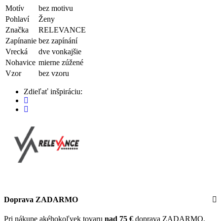
Motív
bez motivu
Pohlaví
Ženy
Značka
RELEVANCE
Zapínanie
bez zapínání
Vrecká
dve vonkajšie
Nohavice
mierne zúžené
Vzor
bez vzoru
Zdieľať inšpiráciu:
Doprava ZADARMO
Pri nákupe akéhokoľvek tovaru
nad 75 €
doprava ZADARMO.