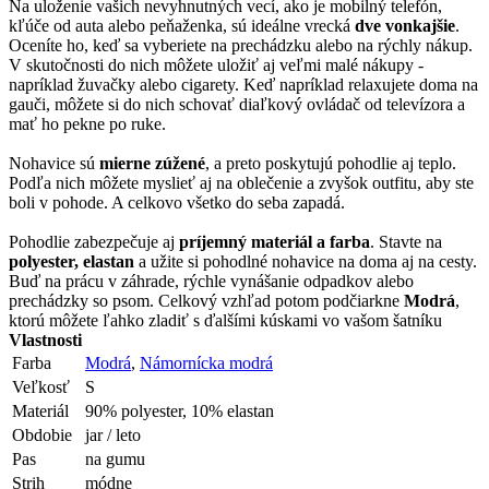
Na uloženie vašich nevyhnutných vecí, ako je mobilný telefón,
kľúče od auta alebo peňaženka, sú ideálne vrecká
dve vonkajšie
.
Oceníte ho, keď sa vyberiete na prechádzku alebo na rýchly nákup.
V skutočnosti do nich môžete uložiť aj veľmi malé nákupy -
napríklad žuvačky alebo cigarety. Keď napríklad relaxujete doma na
gauči, môžete si do nich schovať diaľkový ovládač od televízora a
mať ho pekne po ruke.
Nohavice sú
mierne zúžené
, a preto poskytujú pohodlie aj teplo.
Podľa nich môžete myslieť aj na oblečenie a zvyšok outfitu, aby ste
boli v pohode. A celkovo všetko do seba zapadá.
Pohodlie zabezpečuje aj
príjemný materiál a farba
. Stavte na
polyester, elastan
a užite si pohodlné nohavice na doma aj na cesty.
Buď na prácu v záhrade, rýchle vynášanie odpadkov alebo
prechádzky so psom. Celkový vzhľad potom podčiarkne
Modrá
,
ktorú môžete ľahko zladiť s ďalšími kúskami vo vašom šatníku
Vlastnosti
Farba
Modrá
,
Námornícka modrá
Veľkosť
S
Materiál
90% polyester, 10% elastan
Obdobie
jar / leto
Pas
na gumu
Strih
módne