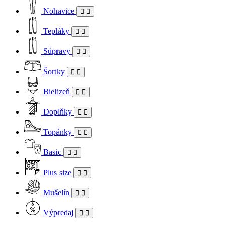
Nohavice
Tepláky
Súpravy
Šortky
Bielizeň
Doplňky
Topánky
Basic
Plus size
Mušelín
Výpredaj