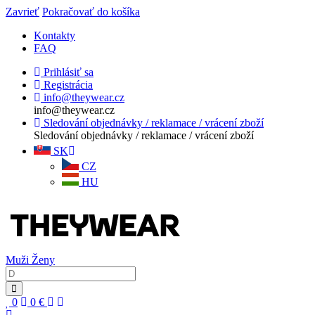
Zavrieť
Pokračovať do košíka
Kontakty
FAQ
Prihlásiť sa
Registrácia
info@theywear.cz
info@theywear.cz
Sledování objednávky / reklamace / vrácení zboží
Sledování objednávky / reklamace / vrácení zboží
SK
CZ
HU
Muži
Ženy
0
0
€