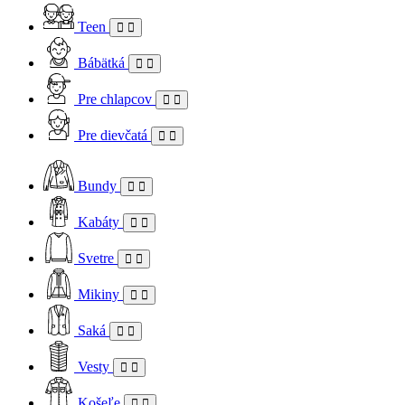
Teen
Bábätká
Pre chlapcov
Pre dievčatá
Bundy
Kabáty
Svetre
Mikiny
Saká
Vesty
Košeľe