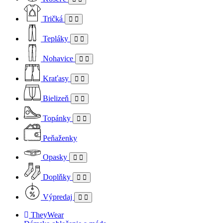
Tričká
Tepláky
Nohavice
Kraťasy
Bielizeň
Topánky
Peňaženky
Opasky
Doplňky
Výpredaj
TheyWear