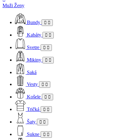
Muži
Ženy
Bundy
Kabáty
Svetre
Mikiny
Saká
Vesty
Košele
Tričká
Šaty
Sukne