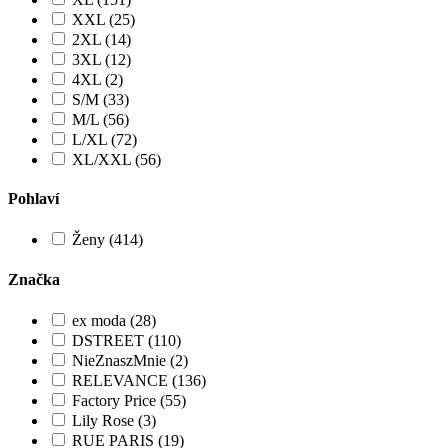
XXL (25)
2XL (14)
3XL (12)
4XL (2)
S/M (33)
M/L (56)
L/XL (72)
XL/XXL (56)
Pohlaví
Ženy (414)
Značka
ex moda (28)
DSTREET (110)
NieZnaszMnie (2)
RELEVANCE (136)
Factory Price (55)
Lily Rose (3)
RUE PARIS (19)