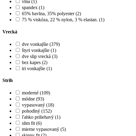
vlna (1)
spandex (1)
65% bavlna, 35% polyester (2)
75 % viskóza, 22 % nylon, 3 % elastan. (1)
Vrecká
dve vonkajšie (379)
štyri vonkajšie (1)
dve slip vrecká (3)
bez kapes (2)
tri vonkajšie (1)
Strih
moderné (109)
módne (93)
vypasovaný (18)
pohodlný (152)
ľahko priliehavý (1)
slim fit (6)
mierne vypasovaný (5)
skinny fit (2)