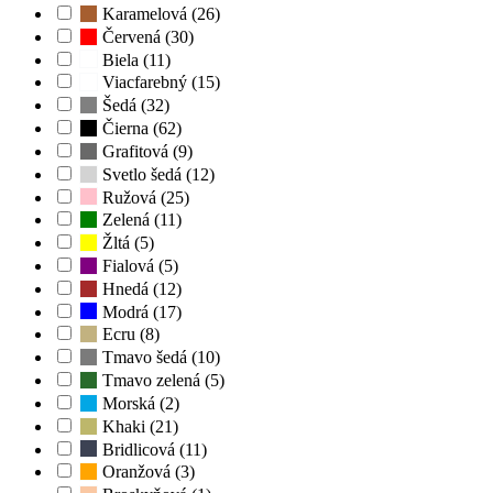
Karamelová (26)
Červená (30)
Biela (11)
Viacfarebný (15)
Šedá (32)
Čierna (62)
Grafitová (9)
Svetlo šedá (12)
Ružová (25)
Zelená (11)
Žltá (5)
Fialová (5)
Hnedá (12)
Modrá (17)
Ecru (8)
Tmavo šedá (10)
Tmavo zelená (5)
Morská (2)
Khaki (21)
Bridlicová (11)
Oranžová (3)