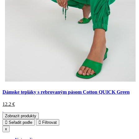
Dámske tepláky s rebrovaným pásom Cotton QUICK Green
12.2
€
Zobrazit produkty
Seřadit podle
Filtrovat
x