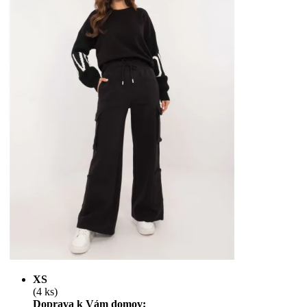
XS
(4 ks)
Doprava k Vám domov: