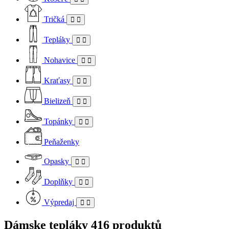
Tričká
Tepláky
Nohavice
Kraťasy
Bielizeň
Topánky
Peňaženky
Opasky
Doplňky
Výpredaj
Dámske tepláky
416 produktů