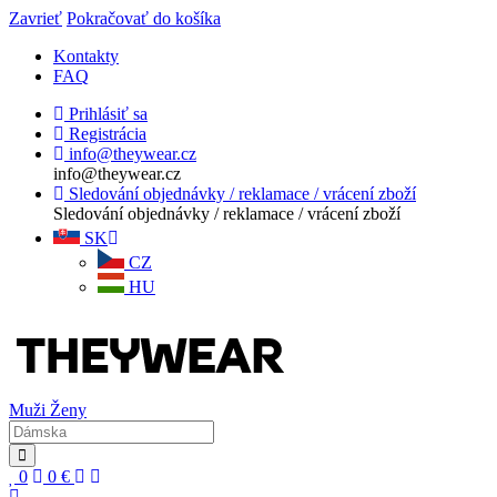
Zavrieť
Pokračovať do košíka
Kontakty
FAQ
Prihlásiť sa
Registrácia
info@theywear.cz
info@theywear.cz
Sledování objednávky / reklamace / vrácení zboží
Sledování objednávky / reklamace / vrácení zboží
SK
CZ
HU
Muži
Ženy
0
0
€