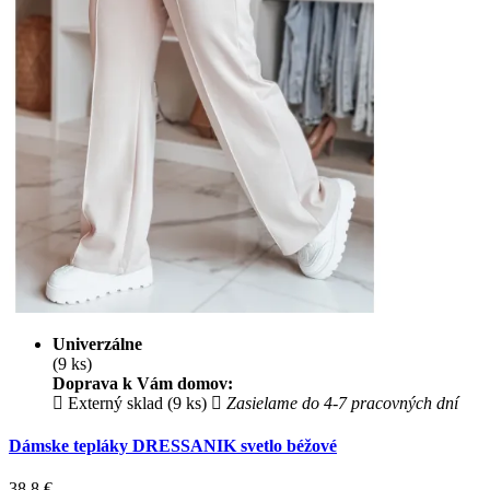
Univerzálne
(9 ks)
Doprava k Vám domov:
Externý sklad (9 ks)
Zasielame do 4-7 pracovných dní
Dámske tepláky DRESSANIK svetlo béžové
38.8
€