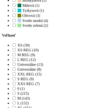
Broskyňová (1)
Mätová (1)
Tyrkysová (1)
Olivová (3)
Svetlo modrá (4)
Svetlo zelená (2)
Veľkosť
XS (39)
XS REG (10)
M REG (9)
L REG (12)
Univerzálne (13)
Univerzálne (8)
XXL REG (15)
S REG (9)
XXS REG (7)
0 (1)
S (215)
M (143)
L (152)
XL (151)