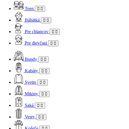
Teen
Bábätká
Pre chlapcov
Pre dievčatá
Bundy
Kabáty
Svetre
Mikiny
Saká
Vesty
Košeľe