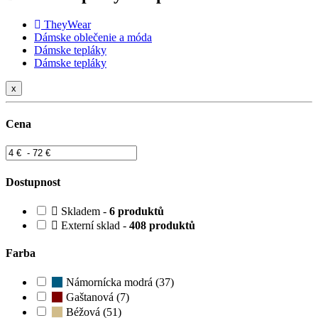
TheyWear
Dámske oblečenie a móda
Dámske tepláky
Dámske tepláky
x
Cena
Dostupnost
Skladem -
6 produktů
Externí sklad -
408 produktů
Farba
Námornícka modrá (37)
Gaštanová (7)
Béžová (51)