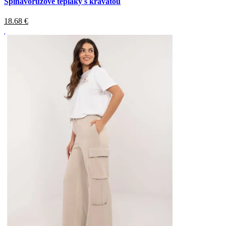
Špinavoružové tepláky s kravatou
18.68
€