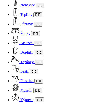
Nohavice
Tepláky
Súpravy
Šortky
Bielizeň
Doplňky
Topánky
Basic
Plus size
Mušelín
Výpredaj