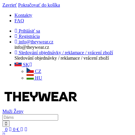
Zavrieť
Pokračovať do košíka
Kontakty
FAQ
Prihlásiť sa
Registrácia
info@theywear.cz
info@theywear.cz
Sledování objednávky / reklamace / vrácení zboží
Sledování objednávky / reklamace / vrácení zboží
SK
CZ
HU
Muži
Ženy
0
0
€