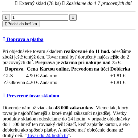
Externý sklad (78 ks)
Zasielame do 4-7 pracovných dní
Pridať do košíka
Doprava a platba
Pri objednávke tovaru skladem
realizované do 11 hod.
odesíláme
zboží ještě tentýž den. Tovar musí byť doručený najčastejšie do 2
pracovných dní.
Preprava je zdarma pri nákupe nad 75 €
.
Doprava
Cena
Kartou online, Prevodom na účet
Dobierka
GLS
4.90 €
Zadarmo
+1.81 €
Zásilkovna
4.20 €
Zadarmo
+1.81 €
Preverené tovar skladom
Dôveruje nám už viac ako
48 000 zákazníkov
. Vieme tak, ktorý
tovar je najobľúbenejší a ktoré majú zákazníci najradšej. Všetky
produkty skladom odosielame do 24 hodín, v prípade objednávky
do 11:00 hneď ten rovnaký deň! Stačí, keď zaplatíte kartou, alebo
dobierku ako spôsob platby. A môžete mať oblečenie doma už
druhý deň. "
Tovar do 24 hodín tu
".