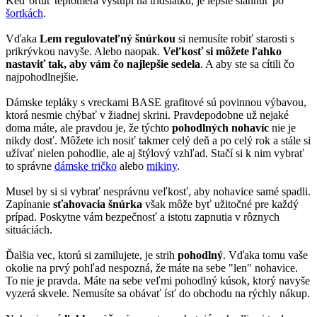
Keď ortuť teplomera vystúpi na tridsiatku, je lepšie siahnuť po
šortkách
.
Vďaka
Lem regulovateľný šnúrkou
si nemusíte robiť starosti s
prikrývkou navyše. Alebo naopak.
Veľkosť si môžete ľahko
nastaviť tak, aby vám čo najlepšie sedela
. A aby ste sa cítili čo
najpohodlnejšie.
Dámske tepláky s vreckami BASE grafitové sú povinnou výbavou,
ktorá nesmie chýbať v žiadnej skrini. Pravdepodobne už nejaké
doma máte, ale pravdou je, že týchto
pohodlných nohavíc
nie je
nikdy dosť. Môžete ich nosiť takmer celý deň a po celý rok a stále si
užívať nielen pohodlie, ale aj štýlový vzhľad. Stačí si k nim vybrať
to správne
dámske tričko
alebo
mikiny
.
Musel by si si vybrať nesprávnu veľkosť, aby nohavice samé spadli.
Zapínanie
sťahovacia šnúrka
však môže byť užitočné pre každý
prípad. Poskytne vám bezpečnosť a istotu zapnutia v rôznych
situáciách.
Ďalšia vec, ktorú si zamilujete, je strih
pohodlný
. Vďaka tomu vaše
okolie na prvý pohľad nespozná, že máte na sebe "len" nohavice.
To nie je pravda. Máte na sebe veľmi pohodlný kúsok, ktorý navyše
vyzerá skvele. Nemusíte sa obávať ísť do obchodu na rýchly nákup.