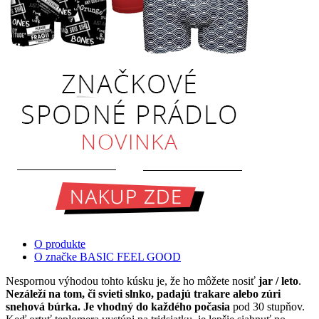
O produkte
O značke BASIC FEEL GOOD
Nespornou výhodou tohto kúsku je, že ho môžete nosiť
jar / leto
.
Nezáleží na tom, či svieti slnko, padajú trakare alebo zúri
snehová búrka. Je vhodný do každého počasia
pod 30 stupňov.