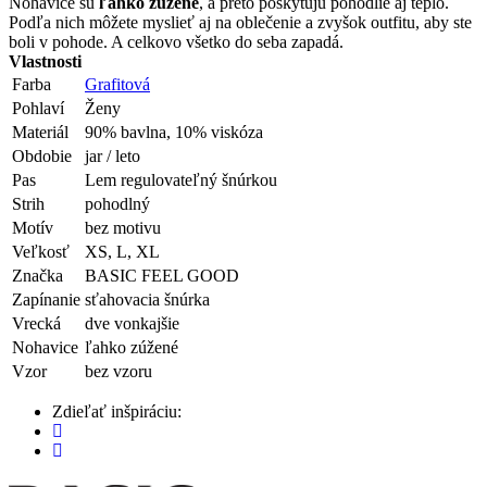
Nohavice sú
ľahko zúžené
, a preto poskytujú pohodlie aj teplo.
Podľa nich môžete myslieť aj na oblečenie a zvyšok outfitu, aby ste
boli v pohode. A celkovo všetko do seba zapadá.
Vlastnosti
Farba
Grafitová
Pohlaví
Ženy
Materiál
90% bavlna, 10% viskóza
Obdobie
jar / leto
Pas
Lem regulovateľný šnúrkou
Strih
pohodlný
Motív
bez motivu
Veľkosť
XS, L, XL
Značka
BASIC FEEL GOOD
Zapínanie
sťahovacia šnúrka
Vrecká
dve vonkajšie
Nohavice
ľahko zúžené
Vzor
bez vzoru
Zdieľať inšpiráciu: