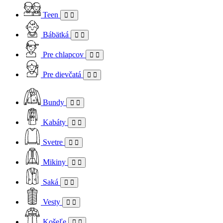
Teen
Bábätká
Pre chlapcov
Pre dievčatá
Bundy
Kabáty
Svetre
Mikiny
Saká
Vesty
Košeľe