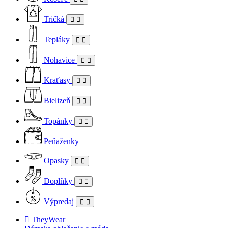
Tričká
Tepláky
Nohavice
Kraťasy
Bielizeň
Topánky
Peňaženky
Opasky
Doplňky
Výpredaj
TheyWear