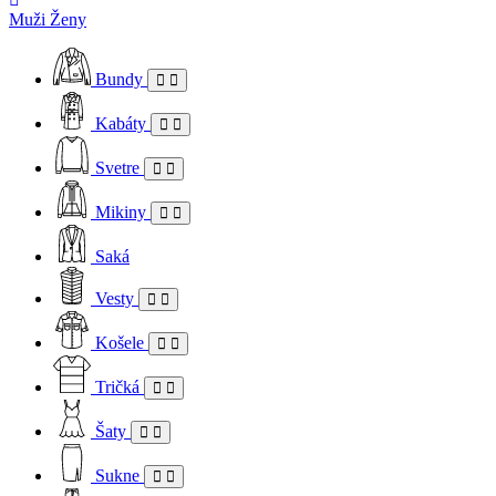
Muži
Ženy
Bundy
Kabáty
Svetre
Mikiny
Saká
Vesty
Košele
Tričká
Šaty
Sukne