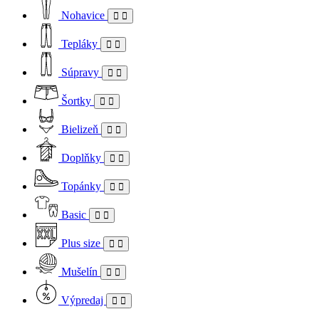
Nohavice
Tepláky
Súpravy
Šortky
Bielizeň
Doplňky
Topánky
Basic
Plus size
Mušelín
Výpredaj