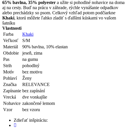
65% bavlna, 35% polyester
a užite si pohodlné nohavice na doma
aj na cesty. Buď na prácu v záhrade, rýchle vynášanie odpadkov
alebo prechádzky so psom. Celkový vzhľad potom podčiarkne
Khaki
, ktorú môžete ľahko zladiť s ďalšími kúskami vo vašom
šatníku
Vlastnosti
Farba
Khaki
Veľkosť
S/M
Materiál
90% bavlna, 10% elastan
Obdobie
jeseň, zima
Pas
na gumu
Strih
pohodlný
Motív
bez motivu
Pohlaví
Ženy
Značka
RELEVANCE
Zapínanie
bez zapínání
Vrecká
dve vonkajšie
Nohavice
zakončené lemom
Vzor
bez vzoru
Zdieľať inšpiráciu: