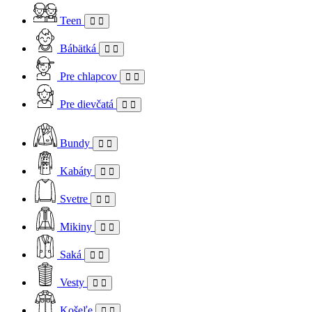
Teen
Bábätká
Pre chlapcov
Pre dievčatá
Bundy
Kabáty
Svetre
Mikiny
Saká
Vesty
Košeľe