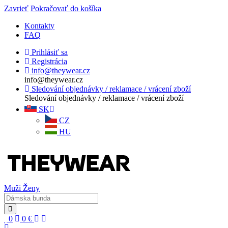
Zavrieť
Pokračovať do košíka
Kontakty
FAQ
Prihlásiť sa
Registrácia
info@theywear.cz
info@theywear.cz
Sledování objednávky / reklamace / vrácení zboží
Sledování objednávky / reklamace / vrácení zboží
SK
CZ
HU
Muži
Ženy
0
0
€