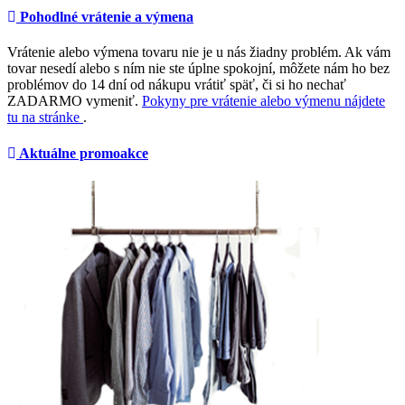
Pohodlné vrátenie a výmena
Vrátenie alebo výmena tovaru nie je u nás žiadny problém. Ak vám
tovar nesedí alebo s ním nie ste úplne spokojní, môžete nám ho bez
problémov do 14 dní od nákupu vrátiť späť, či si ho nechať
ZADARMO vymeniť.
Pokyny pre vrátenie alebo výmenu nájdete
tu na stránke
.
Aktuálne promoakce