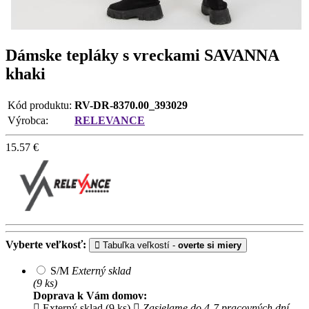
Dámske tepláky s vreckami SAVANNA
khaki
Kód produktu:
RV-DR-8370.00_393029
Výrobca:
RELEVANCE
15.57
€
Vyberte veľkosť:
Tabuľka veľkostí -
overte si miery
S/M
Externý sklad
(9 ks)
Doprava k Vám domov:
Externý sklad (9 ks)
Zasielame do 4-7 pracovných dní