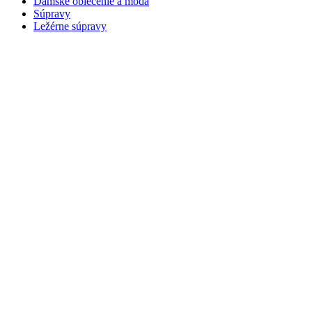
Dámske oblečenie a móda
Súpravy
Ležérne súpravy