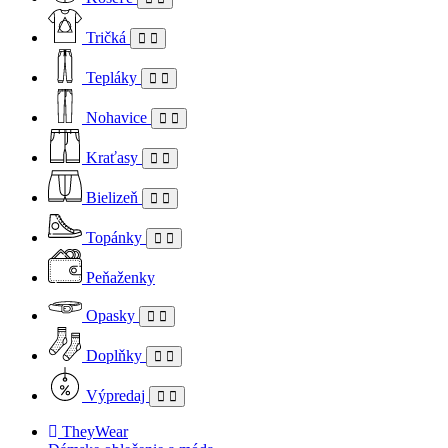
Tričká
Tepláky
Nohavice
Kraťasy
Bielizeň
Topánky
Peňaženky
Opasky
Doplňky
Výpredaj
TheyWear