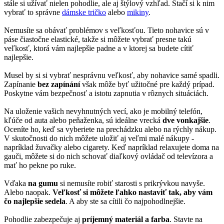
stále si užívať nielen pohodlie, ale aj štýlový vzhľad. Stačí si k nim
vybrať to správne
dámske tričko
alebo
mikiny
.
Nemusíte sa obávať problémov s veľkosťou. Tieto nohavice sú v
páse čiastočne elastické, takže si môžete vybrať presne takú
veľkosť, ktorá vám najlepšie padne a v ktorej sa budete cítiť
najlepšie.
Musel by si si vybrať nesprávnu veľkosť, aby nohavice samé spadli.
Zapínanie
bez zapínání
však môže byť užitočné pre každý prípad.
Poskytne vám bezpečnosť a istotu zapnutia v rôznych situáciách.
Na uloženie vašich nevyhnutných vecí, ako je mobilný telefón,
kľúče od auta alebo peňaženka, sú ideálne vrecká
dve vonkajšie
.
Oceníte ho, keď sa vyberiete na prechádzku alebo na rýchly nákup.
V skutočnosti do nich môžete uložiť aj veľmi malé nákupy -
napríklad žuvačky alebo cigarety. Keď napríklad relaxujete doma na
gauči, môžete si do nich schovať diaľkový ovládač od televízora a
mať ho pekne po ruke.
Vďaka
na gumu
si nemusíte robiť starosti s prikrývkou navyše.
Alebo naopak.
Veľkosť si môžete ľahko nastaviť tak, aby vám
čo najlepšie sedela
. A aby ste sa cítili čo najpohodlnejšie.
Pohodlie zabezpečuje aj
príjemný materiál a farba
. Stavte na