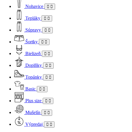
Nohavice
Tepláky
Súpravy
Šortky
Bielizeň
Doplňky
Topánky
Basic
Plus size
Mušelín
Výpredaj