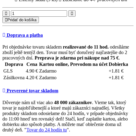
Pridať do košíka
Doprava a platba
Pri objednávke tovaru skladem
realizované do 11 hod.
odesíláme
zboží ještě tentýž den. Tovar musí byť doručený najčastejšie do 2
pracovných dní.
Preprava je zdarma pri nákupe nad 75 €
.
Doprava
Cena
Kartou online, Prevodom na účet
Dobierka
GLS
4.90 €
Zadarmo
+1.81 €
Zásilkovna
4.20 €
Zadarmo
+1.81 €
Preverené tovar skladom
Dôveruje nám už viac ako
48 000 zákazníkov
. Vieme tak, ktorý
tovar je najobľúbenejší a ktoré majú zákazníci najradšej. Všetky
produkty skladom odosielame do 24 hodín, v prípade objednávky
do 11:00 hneď ten rovnaký deň! Stačí, keď zaplatíte kartou, alebo
dobierku ako spôsob platby. A môžete mať oblečenie doma už
druhý deň. "
Tovar do 24 hodín tu
".