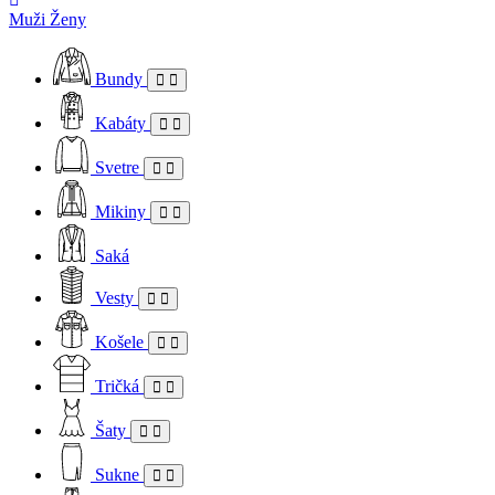
Muži
Ženy
Bundy
Kabáty
Svetre
Mikiny
Saká
Vesty
Košele
Tričká
Šaty
Sukne