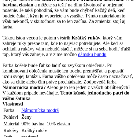
bavlna, elastan
a môžete sa tešiť na dlhú životnosť a príjemné
nosenie. Je taká pohodlná, že vám bude chýbať každý deň, keď
budete čakať, kým ju vyperiete a vysušíte. Týmto materiálom to
však nekončí, v skutočnosti sa to len začína. Za zmienku stojí aj
farba.
Takou istou vecou je potom výstrih
Krátký rukáv
, ktorý vám
zahreje ruky presne tam, kde to najviac potrebujete. Ale keď sa
ochladí a rukávy vám nebudú stačiť, môžete si na seba hodiť ďalší
top, ktorý vás zahreje, a v zime možno
dámsku bundu
.
Farba košele bude ľahko ladiť so zvyškom oblečenia. Pri
kombinovaní oblečenia musíte len trochu premýšľať a popustiť
uzdu svojej fantázii. Farba vášho oblečenia môže často naznačovať,
ako sa cítite alebo čím práve prechádzate. Zodpovedá farba
Námornícka modrá
? Alebo je to len jeden z vašich obľúbených?
V každom prípade neváhajte.
Tento kúsok jednoducho patrí do
vášho šatníka
Vlastnosti
Farba
Námornícka modrá
Pohlaví
Ženy
Materiál
90% bavlna, 10% elastan
Rukávy
Krátký rukáv