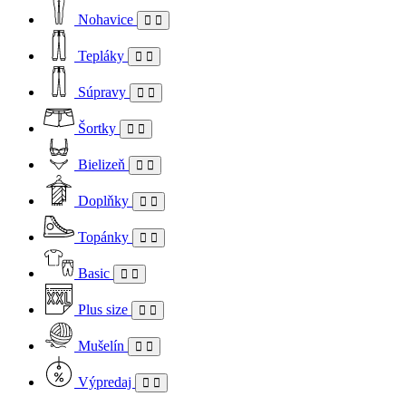
Nohavice
Tepláky
Súpravy
Šortky
Bielizeň
Doplňky
Topánky
Basic
Plus size
Mušelín
Výpredaj