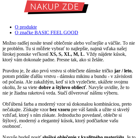
O produkte
O značke BASIC FEEL GOOD
Možno radšej nosíte tesné oblečenie alebo voľnejšie a väčšie. To nie
je problém. Tu si môžete vybrať to najlepšie, najmä vďaka našej
širokej ponuke veľkostí
XS, S, XL, M, L
. Vždy nájdete kúsok,
ktorý vám dokonale padne. Presne tak, ako si želáte.
Pravdou je, že ako prvú vrstvu si oblečiete dámske tričko
jar / leto
,
potom pridáte ďalšiu vrstvu - dámsku mikinu a bundu - v závislosti
od počasia. Ale zakaždým, keď si ich vyzlečiete, ukážete svojmu
okoliu, že sa viete
dobre a štýlovo obliecť
. Navyše uvidíte, že to
nie je žiadna raketová veda. Stačí dôverovať nášmu výberu.
Obľúbená farba a moderný vzor sú dokonalou kombináciou, preto
nečakajte. Získajte vzor
bez vzoru
pre váš šatník a užite si skvelý
vzhľad, ktorý s ním získate. Jednoducho povedané, oblečte si
štýlový, moderný a elegantný kúsok, ktorý podčiarkne vašu
osobnosť.
Navyše budeš nosiť
slušivé oblečenie z kvalitného materiálu
. Je to