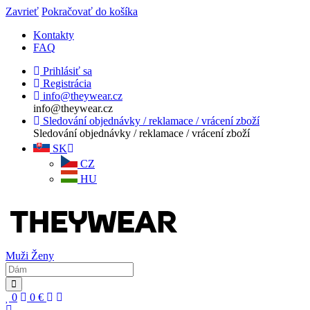
Zavrieť
Pokračovať do košíka
Kontakty
FAQ
Prihlásiť sa
Registrácia
info@theywear.cz
info@theywear.cz
Sledování objednávky / reklamace / vrácení zboží
Sledování objednávky / reklamace / vrácení zboží
SK
CZ
HU
Muži
Ženy
0
0
€