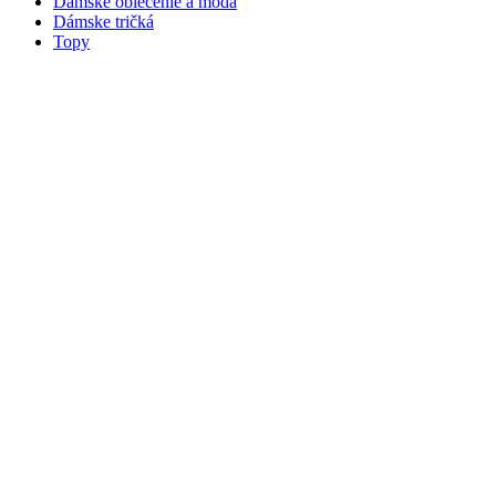
Dámske oblečenie a móda
Dámske tričká
Topy