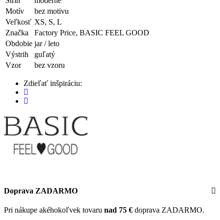
Strih
moderné
Motív
bez motivu
Veľkosť
XS, S, L
Značka
Factory Price, BASIC FEEL GOOD
Obdobie
jar / leto
Výstrih
guľatý
Vzor
bez vzoru
Zdieľať inšpiráciu:
Doprava ZADARMO
Pri nákupe akéhokoľvek tovaru
nad 75 €
doprava ZADARMO.