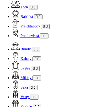
Teen
Bábätká
Pre chlapcov
Pre dievčatá
Bundy
Kabáty
Svetre
Mikiny
Saká
Vesty
Košeľe