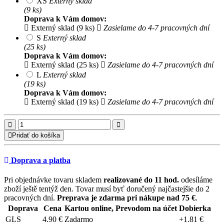
XS
Externý sklad
(9 ks)
Doprava k Vám domov:
Externý sklad (9 ks)
Zasielame do 4-7 pracovných dní
S
Externý sklad
(25 ks)
Doprava k Vám domov:
Externý sklad (25 ks)
Zasielame do 4-7 pracovných dní
L
Externý sklad
(19 ks)
Doprava k Vám domov:
Externý sklad (19 ks)
Zasielame do 4-7 pracovných dní
Pridať do košíka
Doprava a platba
Pri objednávke tovaru skladem
realizované do 11 hod.
odesíláme
zboží ještě tentýž den. Tovar musí byť doručený najčastejšie do 2
pracovných dní.
Preprava je zdarma pri nákupe nad 75 €
.
Doprava
Cena
Kartou online, Prevodom na účet
Dobierka
GLS
4.90 €
Zadarmo
+1.81 €