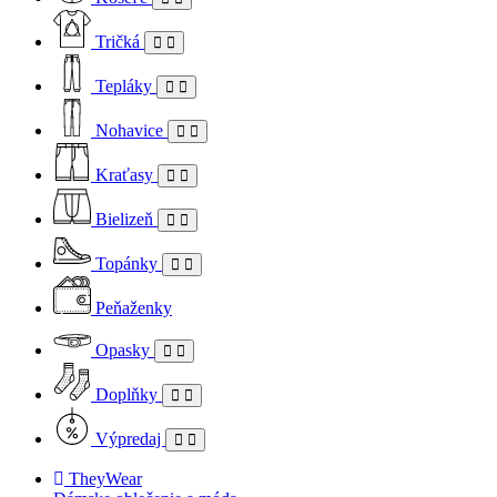
Tričká
Tepláky
Nohavice
Kraťasy
Bielizeň
Topánky
Peňaženky
Opasky
Doplňky
Výpredaj
TheyWear