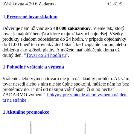
Zásilkovna
4.20 €
Zadarmo
+1.81 €
Preverené tovar skladom
Dôveruje nám už viac ako
48 000 zákazníkov
. Vieme tak, ktorý
tovar je najobľúbenejší a ktoré majú zákazníci najradšej. Všetky
produkty skladom odosielame do 24 hodín, v prípade objednávky
do 11:00 hneď ten rovnaký deň! Stačí, keď zaplatíte kartou, alebo
dobierku ako spôsob platby. A môžete mať oblečenie doma už
druhý deň. "
Tovar do 24 hodín tu
".
Pohodlné vrátenie a výmena
Vrátenie alebo výmena tovaru nie je u nás žiadny problém. Ak vám
tovar nesedí alebo s ním nie ste úplne spokojní, môžete nám ho bez
problémov do 14 dní od nákupu vrátiť späť, či si ho nechať
ZADARMO vymeniť.
Pokyny pre vrátenie alebo výmenu nájdete
tu na stránke
.
Aktuálne promoakce