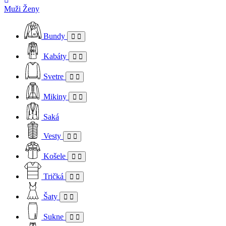
Muži
Ženy
Bundy
Kabáty
Svetre
Mikiny
Saká
Vesty
Košele
Tričká
Šaty
Sukne