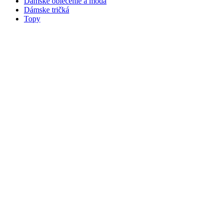
Dámske oblečenie a móda
Dámske tričká
Topy