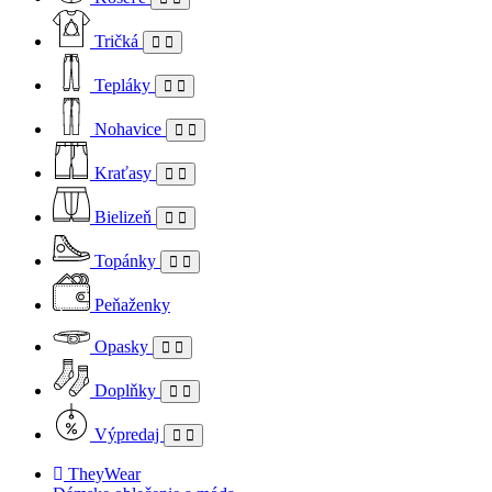
Tričká
Tepláky
Nohavice
Kraťasy
Bielizeň
Topánky
Peňaženky
Opasky
Doplňky
Výpredaj
TheyWear