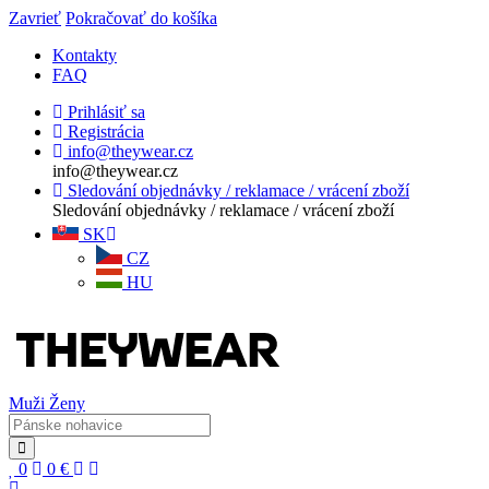
Zavrieť
Pokračovať do košíka
Kontakty
FAQ
Prihlásiť sa
Registrácia
info@theywear.cz
info@theywear.cz
Sledování objednávky / reklamace / vrácení zboží
Sledování objednávky / reklamace / vrácení zboží
SK
CZ
HU
Muži
Ženy
0
0
€