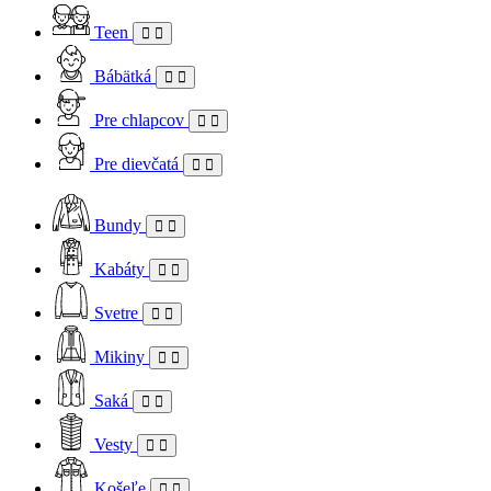
Teen
Bábätká
Pre chlapcov
Pre dievčatá
Bundy
Kabáty
Svetre
Mikiny
Saká
Vesty
Košeľe