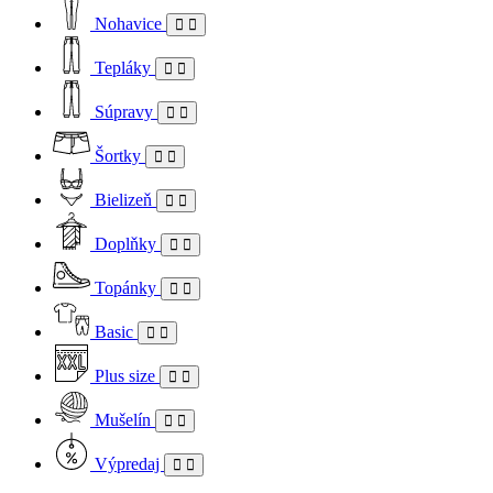
Nohavice
Tepláky
Súpravy
Šortky
Bielizeň
Doplňky
Topánky
Basic
Plus size
Mušelín
Výpredaj