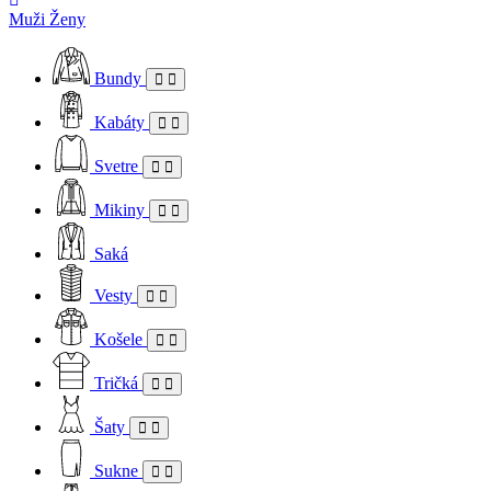
Muži
Ženy
Bundy
Kabáty
Svetre
Mikiny
Saká
Vesty
Košele
Tričká
Šaty
Sukne