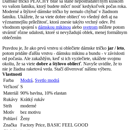
Dámske tričko PEACHY blue sa stane nepostrádateľným kúskom
vo vašom šatníku, ktorý budete môcť nosiť kedykoľvek počas roka.
Moderné a štýlové dámske tričko by nemalo chýbať v žiadnom
šatníku. Ukážete, že sa viete dobre obliecť vo všedný deň aj na
významnejšiu príležitosť, ktorá znesie takýto vrchný odev. Pri
vhodnom spojení s
dámskou mikinou
alebo
svetrom
môžete potom
stvárniť rôzne udalosti, ktoré si nevyžadujú oblek, menej formálnym
oblečením
Pravdou je, že ako prvú vrstvu si oblečiete dámske tričko
jar / leto
,
potom pridáte ďalšiu vrstvu - dámsku mikinu a bundu - v závislosti
od počasia. Ale zakaždým, keď si ich vyzlečiete, ukážete svojmu
okoliu, že sa viete
dobre a štýlovo obliecť
. Navyše uvidíte, že to
nie je žiadna raketová veda. Stačí dôverovať nášmu výberu.
Vlastnosti
Farba
Modrá
,
Svetlo modrá
Veľkosť
S
Materiál
90% bavlna, 10% elastan
Rukávy
Krátký rukáv
Strih
moderné
Motív
bez motivu
Pohlaví
Ženy
Značka
Factory Price, BASIC FEEL GOOD