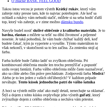
O značke BASIC FEEL GOOD
Takou istou vecou je potom výstrih
Krátký rukáv
, ktorý vám
zahreje ruky presne tam, kde to najviac potrebujete. Ale keď sa
ochladí a rukávy vám nebudú stačiť, môžete si na seba hodiť ďalší
top, ktorý vás zahreje, a v zime možno
dámsku bundu
.
Navyše budeš nosiť
slušivé oblečenie z kvalitného materiálu
. Je to
bavlna, elastan
a môžete sa tešiť na dlhú životnosť a príjemné
nosenie. Je taká pohodlná, že vám bude chýbať každý deň, keď
budete čakať, kým ju vyperiete a vysušíte. Týmto materiálom to
však nekončí, v skutočnosti sa to len začína. Za zmienku stojí aj
farba.
Farba košele bude ľahko ladiť so zvyškom oblečenia. Pri
kombinovaní oblečenia musíte len trochu premýšľať a popustiť
uzdu svojej fantázii. Farba vášho oblečenia môže často naznačovať,
ako sa cítite alebo čím práve prechádzate. Zodpovedá farba
Modrá
?
Alebo je to len jeden z vašich obľúbených? V každom prípade
neváhajte.
Tento kúsok jednoducho patrí do vášho šatníka
A hoci sa výstrih môže zdať ako malý detail, nenechajte sa oklamať.
Štýl a dojem z tohto kúsku ovplyvňuje jeho výstrih
guľatý
, ktorý
zvýrazňuje dojem z celého oblečenia a necháva vám priestor.