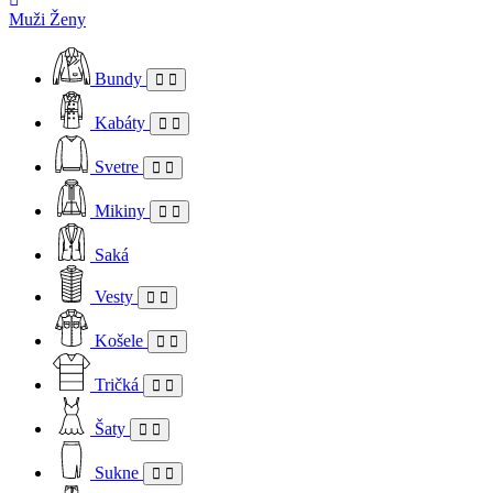
Muži
Ženy
Bundy
Kabáty
Svetre
Mikiny
Saká
Vesty
Košele
Tričká
Šaty
Sukne