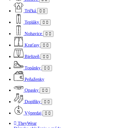
Tričká
Tepláky
Nohavice
Kraťasy
Bielizeň
Topánky
Peňaženky
Opasky
Doplňky
Výpredaj
TheyWear