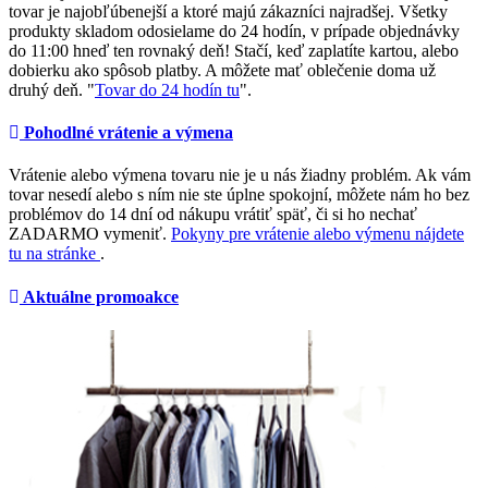
tovar je najobľúbenejší a ktoré majú zákazníci najradšej. Všetky
produkty skladom odosielame do 24 hodín, v prípade objednávky
do 11:00 hneď ten rovnaký deň! Stačí, keď zaplatíte kartou, alebo
dobierku ako spôsob platby. A môžete mať oblečenie doma už
druhý deň. "
Tovar do 24 hodín tu
".
Pohodlné vrátenie a výmena
Vrátenie alebo výmena tovaru nie je u nás žiadny problém. Ak vám
tovar nesedí alebo s ním nie ste úplne spokojní, môžete nám ho bez
problémov do 14 dní od nákupu vrátiť späť, či si ho nechať
ZADARMO vymeniť.
Pokyny pre vrátenie alebo výmenu nájdete
tu na stránke
.
Aktuálne promoakce