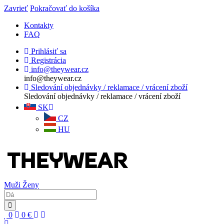
Zavrieť
Pokračovať do košíka
Kontakty
FAQ
Prihlásiť sa
Registrácia
info@theywear.cz
info@theywear.cz
Sledování objednávky / reklamace / vrácení zboží
Sledování objednávky / reklamace / vrácení zboží
SK
CZ
HU
Muži
Ženy
0
0
€