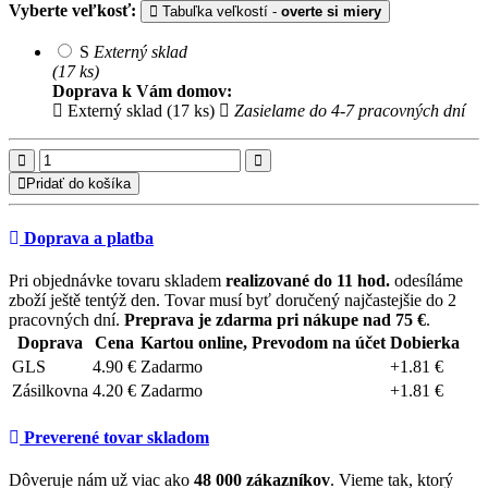
Vyberte veľkosť:
Tabuľka veľkostí -
overte si miery
S
Externý sklad
(17 ks)
Doprava k Vám domov:
Externý sklad (17 ks)
Zasielame do 4-7 pracovných dní
Pridať do košíka
Doprava a platba
Pri objednávke tovaru skladem
realizované do 11 hod.
odesíláme
zboží ještě tentýž den. Tovar musí byť doručený najčastejšie do 2
pracovných dní.
Preprava je zdarma pri nákupe nad 75 €
.
Doprava
Cena
Kartou online, Prevodom na účet
Dobierka
GLS
4.90 €
Zadarmo
+1.81 €
Zásilkovna
4.20 €
Zadarmo
+1.81 €
Preverené tovar skladom
Dôveruje nám už viac ako
48 000 zákazníkov
. Vieme tak, ktorý