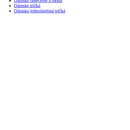
Dámske oblečenie a móda
Dámske tričká
Dámska jednofarebná tričká