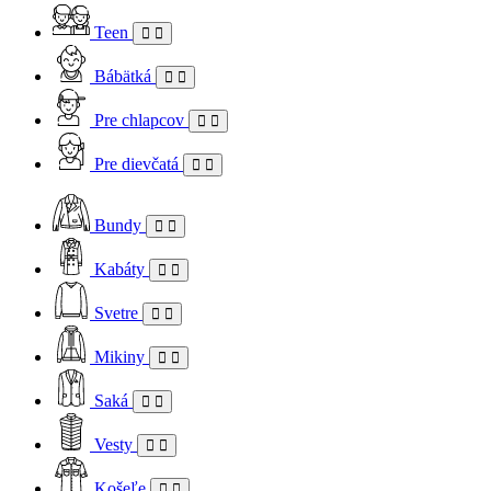
Teen
Bábätká
Pre chlapcov
Pre dievčatá
Bundy
Kabáty
Svetre
Mikiny
Saká
Vesty
Košeľe