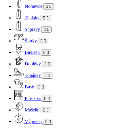
Nohavice
Tepláky
Súpravy
Šortky
Bielizeň
Doplňky
Topánky
Basic
Plus size
Mušelín
Výpredaj