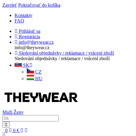
Zavrieť
Pokračovať do košíka
Kontakty
FAQ
Prihlásiť sa
Registrácia
info@theywear.cz
info@theywear.cz
Sledování objednávky / reklamace / vrácení zboží
Sledování objednávky / reklamace / vrácení zboží
SK
CZ
HU
Muži
Ženy
0
0
€