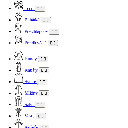
Teen
Bábätká
Pre chlapcov
Pre dievčatá
Bundy
Kabáty
Svetre
Mikiny
Saká
Vesty
Košeľe