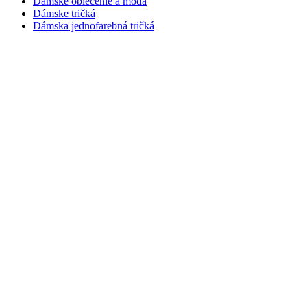
Dámske oblečenie a móda
Dámske tričká
Dámska jednofarebná tričká