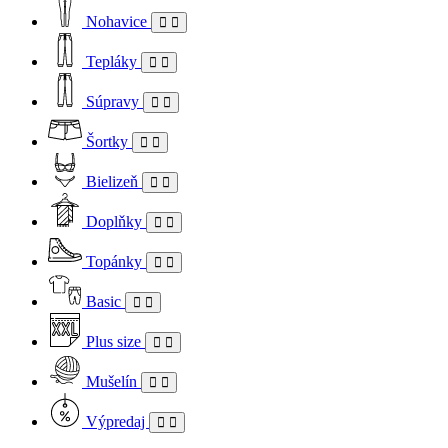
Nohavice
Tepláky
Súpravy
Šortky
Bielizeň
Doplňky
Topánky
Basic
Plus size
Mušelín
Výpredaj