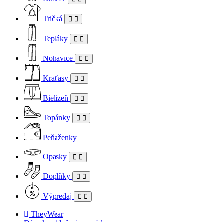
Tričká
Tepláky
Nohavice
Kraťasy
Bielizeň
Topánky
Peňaženky
Opasky
Doplňky
Výpredaj
TheyWear