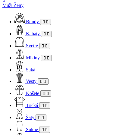
Muži
Ženy
Bundy
Kabáty
Svetre
Mikiny
Saká
Vesty
Košele
Tričká
Šaty
Sukne