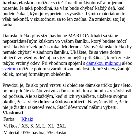
bavlna, elastan
a môžete sa tešiť na dlhú životnosť a príjemné
nosenie. Je taká pohodlná, že vám bude chýbať každý deň, keď
budete čakať, kým ju vyperiete a vysušíte. Týmto materiálom to
však nekončí, v skutočnosti sa to len začína. Za zmienku stojí aj
farba.
Dámske tričko plus size bavlnené MARLON khaki sa stane
nepostrádateľným kúskom vo vašom šatníku, ktorý budete môcť
nosiť kedykoľvek počas roka. Moderné a štýlové dámske tričko by
nemalo chýbať v žiadnom šatníku. Ukážete, že sa viete dobre
obliecť vo všedný deň aj na významnejšiu príležitosť, ktorá znesie
takýto vrchný odev. Pri vhodnom spojení s
dámskou mikinou
alebo
svetrom
môžete potom stvárniť rôzne udalosti, ktoré si nevyžadujú
oblek, menej formálnym oblečením
Pravdou je, že ako prvú vrstvu si oblečiete dámske tričko
jar / leto
,
potom pridáte ďalšiu vrstvu - dámsku mikinu a bundu - v závislosti
od počasia. Ale zakaždým, keď si ich vyzlečiete, ukážete svojmu
okoliu, že sa viete
dobre a štýlovo obliecť
. Navyše uvidíte, že to
nie je žiadna raketová veda. Stačí dôverovať nášmu výberu.
Vlastnosti
Farba
Khaki
Veľkosť
XS, S, M, L, XL, 2XL
Materiál
95% bavlna, 5% elastan