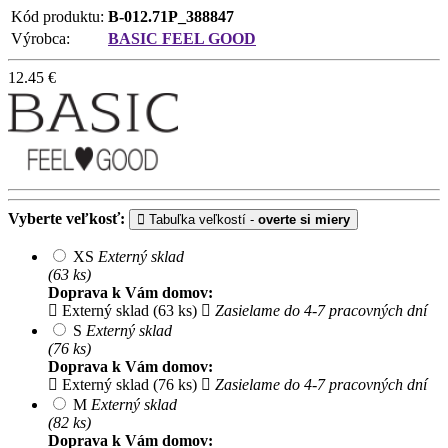
Kód produktu:
B-012.71P_388847
Výrobca:
BASIC FEEL GOOD
12.45
€
Vyberte veľkosť:
Tabuľka veľkostí -
overte si miery
XS
Externý sklad
(63 ks)
Doprava k Vám domov:
Externý sklad (63 ks)
Zasielame do 4-7 pracovných dní
S
Externý sklad
(76 ks)
Doprava k Vám domov:
Externý sklad (76 ks)
Zasielame do 4-7 pracovných dní
M
Externý sklad
(82 ks)
Doprava k Vám domov: