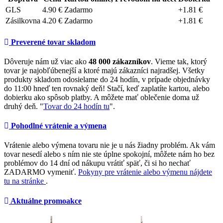
GLS
4.90 €
Zadarmo
+1.81 €
Zásilkovna
4.20 €
Zadarmo
+1.81 €
Preverené tovar skladom
Dôveruje nám už viac ako
48 000 zákazníkov
. Vieme tak, ktorý
tovar je najobľúbenejší a ktoré majú zákazníci najradšej. Všetky
produkty skladom odosielame do 24 hodín, v prípade objednávky
do 11:00 hneď ten rovnaký deň! Stačí, keď zaplatíte kartou, alebo
dobierku ako spôsob platby. A môžete mať oblečenie doma už
druhý deň. "
Tovar do 24 hodín tu
".
Pohodlné vrátenie a výmena
Vrátenie alebo výmena tovaru nie je u nás žiadny problém. Ak vám
tovar nesedí alebo s ním nie ste úplne spokojní, môžete nám ho bez
problémov do 14 dní od nákupu vrátiť späť, či si ho nechať
ZADARMO vymeniť.
Pokyny pre vrátenie alebo výmenu nájdete
tu na stránke
.
Aktuálne promoakce