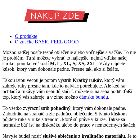
O produkte
O značke BASIC FEEL GOOD
Možno radšej nosíte tesné oblečenie alebo voľnejšie a väčšie. To nie
je problém. Tu si môžete vybrať to najlepšie, najmä vďaka našej
širokej ponuke veľkostí
M, L, XL, S, XS, 2XL
. Vždy nájdete
kúsok, ktorý vám dokonale padne. Presne tak, ako si želáte.
Takou istou vecou je potom výstrih
Krátký rukáv
, ktorý vám
zahreje ruky presne tam, kde to najviac potrebujete. Ale keď sa
ochladí a rukávy vám nebudú stačiť, môžete si na seba hodiť ďalší
top, ktorý vás zahreje, a v zime možno
dámsku bundu
.
To všetko zvýrazní strih
pohodlný
, ktorý vám dokonale padne.
Zabudnite na strapaté a zle padnúce oblečenie. S týmto kúskom
pôjdete ruka v ruke s trendmi, ktoré sú práve v kurze. Takže sa
nemusíte báť ísť na diskotéku alebo do práce v nemoderných šatách.
Navyše budeš nosiť
slušivé oblečenie z kvalitného materiálu
. Je to