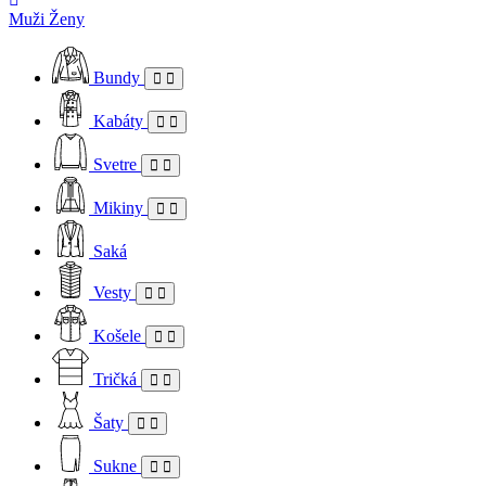
Muži
Ženy
Bundy
Kabáty
Svetre
Mikiny
Saká
Vesty
Košele
Tričká
Šaty
Sukne