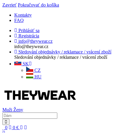
Zavrieť
Pokračovať do košíka
Kontakty
FAQ
Prihlásiť sa
Registrácia
info@theywear.cz
info@theywear.cz
Sledování objednávky / reklamace / vrácení zboží
Sledování objednávky / reklamace / vrácení zboží
SK
CZ
HU
Muži
Ženy
0
0
€