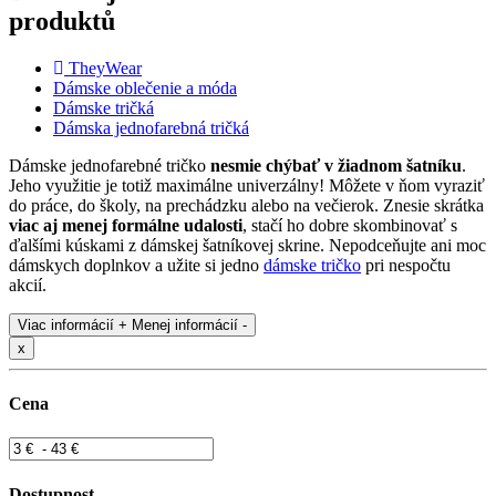
produktů
TheyWear
Dámske oblečenie a móda
Dámske tričká
Dámska jednofarebná tričká
Dámske jednofarebné tričko
nesmie chýbať v žiadnom šatníku
.
Jeho využitie je totiž maximálne univerzálny! Môžete v ňom vyraziť
do práce, do školy, na prechádzku alebo na večierok. Znesie skrátka
viac aj menej formálne udalosti
, stačí ho dobre skombinovať s
ďalšími kúskami z dámskej šatníkovej skrine. Nepodceňujte ani moc
dámskych doplnkov a užite si jedno
dámske tričko
pri nespočtu
akcií.
Viac informácií +
Menej informácií -
x
Cena
Dostupnost