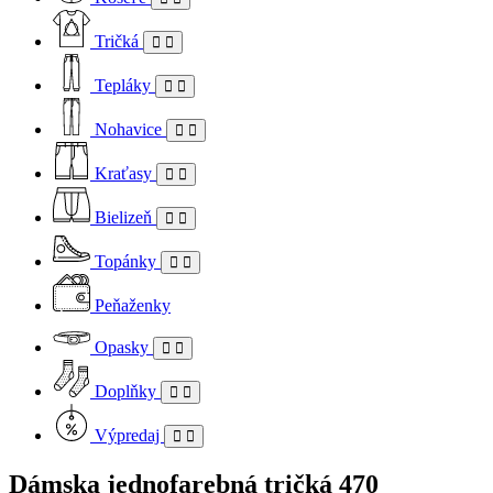
Tričká
Tepláky
Nohavice
Kraťasy
Bielizeň
Topánky
Peňaženky
Opasky
Doplňky
Výpredaj
Dámska jednofarebná tričká
470