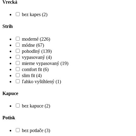
Vrecká
bez kapes (2)
Strih
moderné (226)
módne (67)
pohodlný (139)
vypasovaný (4)
mierne vypasovaný (19)
comfort fit (6)
slim fit (4)
ľahko vyštíhlený (1)
Kapuce
bez kapuce (2)
Potisk
bez potlače (3)