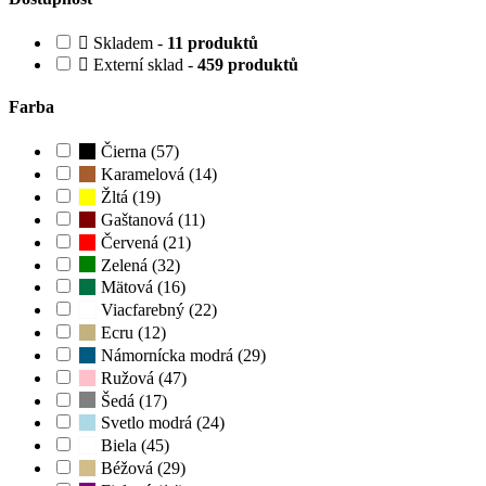
Skladem -
11 produktů
Externí sklad -
459 produktů
Farba
Čierna (57)
Karamelová (14)
Žltá (19)
Gaštanová (11)
Červená (21)
Zelená (32)
Mätová (16)
Viacfarebný (22)
Ecru (12)
Námornícka modrá (29)
Ružová (47)
Šedá (17)
Svetlo modrá (24)
Biela (45)
Béžová (29)