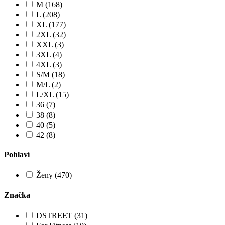
M (168)
L (208)
XL (177)
2XL (32)
XXL (3)
3XL (4)
4XL (3)
S/M (18)
M/L (2)
L/XL (15)
36 (7)
38 (8)
40 (5)
42 (8)
Pohlaví
Ženy (470)
Značka
DSTREET (31)