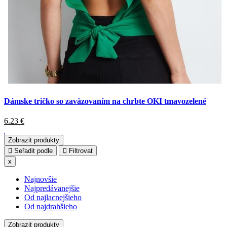
Dámske tričko so zaväzovaním na chrbte OKI tmavozelené
6.23
€
Zobrazit produkty
Seřadit podle
Filtrovat
x
Najnovšie
Najpredávanejšie
Od najlacnejšieho
Od najdrahšieho
Zobrazit produkty