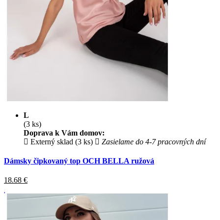
L
(3 ks)
Doprava k Vám domov:
Externý sklad (3 ks)
Zasielame do 4-7 pracovných dní
Dámsky čipkovaný top OCH BELLA ružová
18.68
€