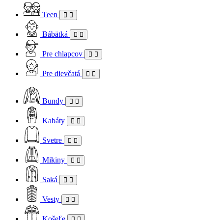
Teen
Bábätká
Pre chlapcov
Pre dievčatá
Bundy
Kabáty
Svetre
Mikiny
Saká
Vesty
Košeľe