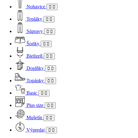
Nohavice
Tepláky
Súpravy
Šortky
Bielizeň
Doplňky
Topánky
Basic
Plus size
Mušelín
Výpredaj