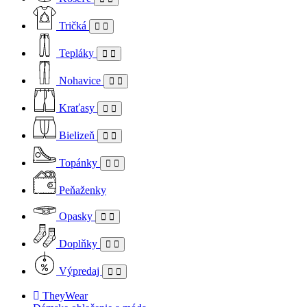
Tričká
Tepláky
Nohavice
Kraťasy
Bielizeň
Topánky
Peňaženky
Opasky
Doplňky
Výpredaj
TheyWear