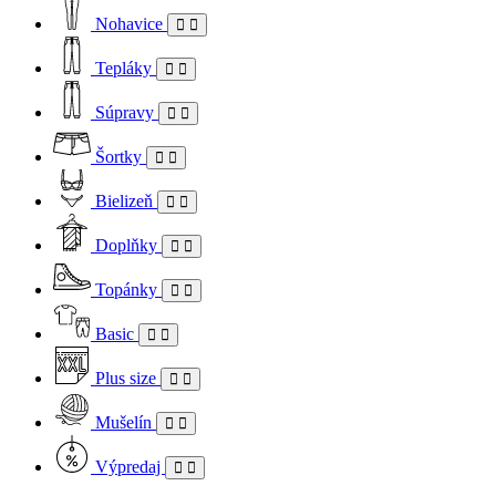
Nohavice
Tepláky
Súpravy
Šortky
Bielizeň
Doplňky
Topánky
Basic
Plus size
Mušelín
Výpredaj