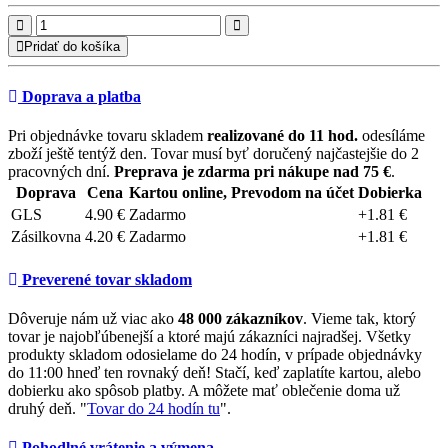
Pridať do košíka
Doprava a platba
Pri objednávke tovaru skladem
realizované do 11 hod.
odesíláme
zboží ještě tentýž den. Tovar musí byť doručený najčastejšie do 2
pracovných dní.
Preprava je zdarma pri nákupe nad 75 €
.
Doprava
Cena
Kartou online, Prevodom na účet
Dobierka
GLS
4.90 €
Zadarmo
+1.81 €
Zásilkovna
4.20 €
Zadarmo
+1.81 €
Preverené tovar skladom
Dôveruje nám už viac ako
48 000 zákazníkov
. Vieme tak, ktorý
tovar je najobľúbenejší a ktoré majú zákazníci najradšej. Všetky
produkty skladom odosielame do 24 hodín, v prípade objednávky
do 11:00 hneď ten rovnaký deň! Stačí, keď zaplatíte kartou, alebo
dobierku ako spôsob platby. A môžete mať oblečenie doma už
druhý deň. "
Tovar do 24 hodín tu
".
Pohodlné vrátenie a výmena