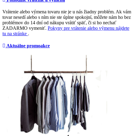
Vrátenie alebo výmena tovaru nie je u nás žiadny problém. Ak vám
tovar nesedí alebo s ním nie ste úplne spokojní, môžete nám ho bez
problémov do 14 dní od nákupu vrátiť späť, či si ho nechať
ZADARMO vymeniť.
Pokyny pre vrátenie alebo výmenu nájdete
tu na stránke
.
Aktuálne promoakce