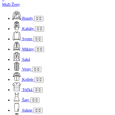
Muži
Ženy
Bundy
Kabáty
Svetre
Mikiny
Saká
Vesty
Košele
Tričká
Šaty
Sukne