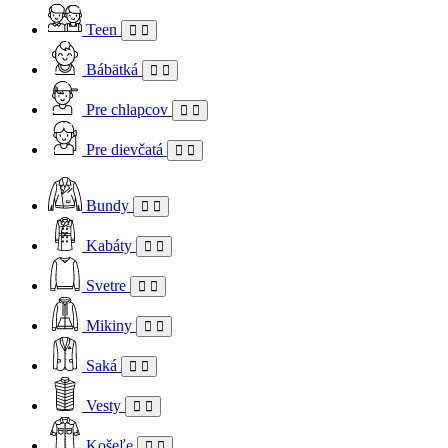
Teen
Bábätká
Pre chlapcov
Pre dievčatá
Bundy
Kabáty
Svetre
Mikiny
Saká
Vesty
Košeľe