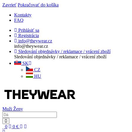
Zavrieť
Pokračovať do košíka
Kontakty
FAQ
Prihlásiť sa
Registrácia
info@theywear.cz
info@theywear.cz
Sledování objednávky / reklamace / vrácení zboží
Sledování objednávky / reklamace / vrácení zboží
SK
CZ
HU
Muži
Ženy
0
0
€