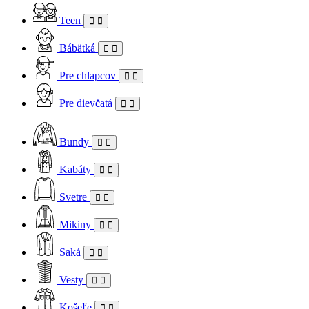
Teen
Bábätká
Pre chlapcov
Pre dievčatá
Bundy
Kabáty
Svetre
Mikiny
Saká
Vesty
Košeľe