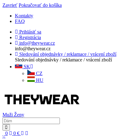
Zavrieť
Pokračovať do košíka
Kontakty
FAQ
Prihlásiť sa
Registrácia
info@theywear.cz
info@theywear.cz
Sledování objednávky / reklamace / vrácení zboží
Sledování objednávky / reklamace / vrácení zboží
SK
CZ
HU
Muži
Ženy
0
0
€