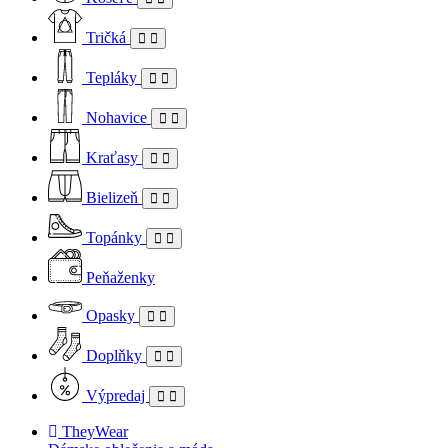
Tričká
Tepláky
Nohavice
Kraťasy
Bielizeň
Topánky
Peňaženky
Opasky
Doplňky
Výpredaj
TheyWear