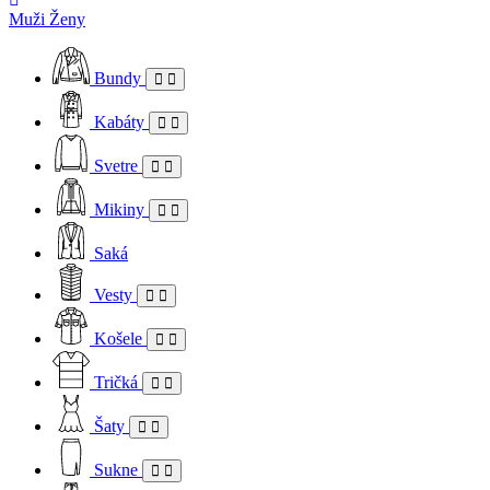
Muži
Ženy
Bundy
Kabáty
Svetre
Mikiny
Saká
Vesty
Košele
Tričká
Šaty
Sukne