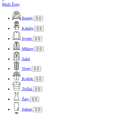
Muži
Ženy
Bundy
Kabáty
Svetre
Mikiny
Saká
Vesty
Košele
Tričká
Šaty
Sukne