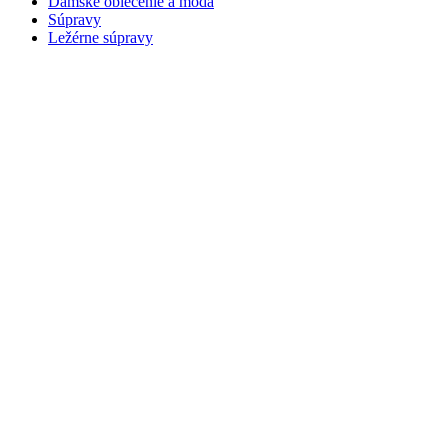
Dámske oblečenie a móda
Súpravy
Ležérne súpravy