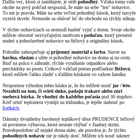
Ďalšia vec, ktorú si zamilujete, je strih
pohodlný
. Vďaka tomu vaše
okolie na prvý pohľad nespozná, že máte na sebe "len" nohavice.
To nie je pravda. Máte na sebe veľmi pohodlný kúsok, ktorý navyše
vyzerá skvele. Nemusíte sa obávať ísť do obchodu na rýchly nákup.
V týchto nohaviciach sa nemusíš hanbiť vyjsť z domu. Svoje okolie
môžete ohromiť nezvyčajným motívom
s potlačou
, ktorý premení
nudné a jednofarebné nohavice na štýlový a originálny kúsok.
Pohodlie zabezpečuje aj
príjemný materiál a farba
. Stavte na
bavlna, elastan
a užite si pohodlné nohavice na doma aj na cesty.
Buď na prácu v záhrade, rýchle vynášanie odpadkov alebo
prechádzky so psom. Celkový vzhľad potom podčiarkne
Béžová
,
ktorú môžete ľahko zladiť s ďalšími kúskami vo vašom šatníku
Nespornou výhodou tohto kúsku je, že ho môžete nosiť
jar / leto
.
Nezáleží na tom, či svieti slnko, padajú trakare alebo zúri
snehová búrka. Je vhodný do každého počasia
pod 30 stupňov.
Keď ortuť teplomera vystúpi na tridsiatku, je lepšie siahnuť po
šortkách
.
Dámsky dvojdielny bavlnený teplákový úbor PRUDENCE béžový
sú povinnou výbavou, ktorá nesmie chýbať v žiadnej skrini.
Pravdepodobne už nejaké doma máte, ale pravdou je, že týchto
pohodlných nohavíc
nie je nikdy dosť. Môžete ich nosiť takmer