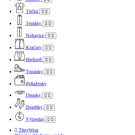
Tričká
Tepláky
Nohavice
Kraťasy
Bielizeň
Topánky
Peňaženky
Opasky
Doplňky
Výpredaj
TheyWear