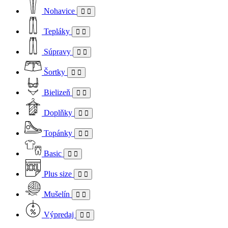
Nohavice
Tepláky
Súpravy
Šortky
Bielizeň
Doplňky
Topánky
Basic
Plus size
Mušelín
Výpredaj