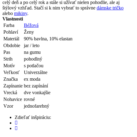
celý deň a po celý rok a stále si užívať nielen pohodlie, ale aj
štýlový vzhľad. Stačí si k nim vybrať to správne
dámske tričko
alebo
mikiny
.
Vlastnosti
Farba
Béžová
Pohlaví
Ženy
Materiál
90% bavlna, 10% elastan
Obdobie
jar / leto
Pas
na gumu
Strih
pohodlný
Motív
s potlačou
Veľkosť
Univerzálne
Značka
ex moda
Zapínanie
bez zapínání
Vrecká
dve vonkajšie
Nohavice
rovné
Vzor
jednofarebný
Zdieľať inšpiráciu: