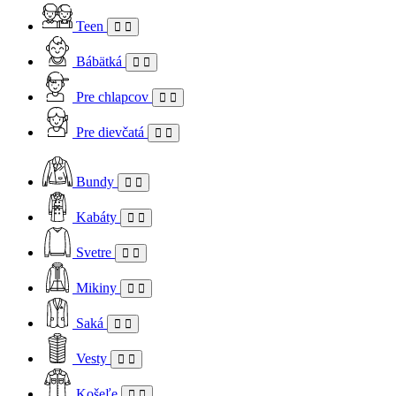
Teen
Bábätká
Pre chlapcov
Pre dievčatá
Bundy
Kabáty
Svetre
Mikiny
Saká
Vesty
Košeľe