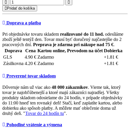
Pridať do košíka
Doprava a platba
Pri objednávke tovaru skladem
realizované do 11 hod.
odesíláme
zboží ještě tentýž den. Tovar musí byť doručený najčastejšie do 2
pracovných dní.
Preprava je zdarma pri nákupe nad 75 €
.
Doprava
Cena
Kartou online, Prevodom na účet
Dobierka
GLS
4.90 €
Zadarmo
+1.81 €
Zásilkovna
4.20 €
Zadarmo
+1.81 €
Preverené tovar skladom
Dôveruje nám už viac ako
48 000 zákazníkov
. Vieme tak, ktorý
tovar je najobľúbenejší a ktoré majú zákazníci najradšej. Všetky
produkty skladom odosielame do 24 hodín, v prípade objednávky
do 11:00 hneď ten rovnaký deň! Stačí, keď zaplatíte kartou, alebo
dobierku ako spôsob platby. A môžete mať oblečenie doma už
druhý deň. "
Tovar do 24 hodín tu
".
Pohodlné vrátenie a výmena