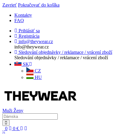
Zavrieť
Pokračovať do košíka
Kontakty
FAQ
Prihlásiť sa
Registrácia
info@theywear.cz
info@theywear.cz
Sledování objednávky / reklamace / vrácení zboží
Sledování objednávky / reklamace / vrácení zboží
SK
CZ
HU
Muži
Ženy
0
0
€