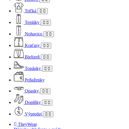
Tričká
Tepláky
Nohavice
Kraťasy
Bielizeň
Topánky
Peňaženky
Opasky
Doplňky
Výpredaj
TheyWear