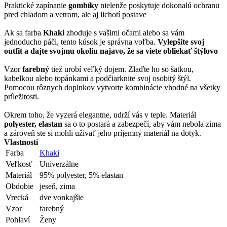
Praktické zapínanie
gombíky
nielenže poskytuje dokonalú ochranu
pred chladom a vetrom, ale aj lichotí postave
Ak sa farba
Khaki
zhoduje s vašimi očami alebo sa vám
jednoducho páči, tento kúsok je správna voľba.
Vylepšite svoj
outfit a dajte svojmu okoliu najavo, že sa viete obliekať štýlovo
Vzor
farebný
tiež urobí veľký dojem. Zlaďte ho so šatkou,
kabelkou alebo topánkami a podčiarknite svoj osobitý štýl.
Pomocou rôznych doplnkov vytvorte kombinácie vhodné na všetky
príležitosti.
Okrem toho, že vyzerá elegantne, udrží vás v teple. Materiál
polyester, elastan
sa o to postará a zabezpečí, aby vám nebola zima
a zároveň ste si mohli užívať jeho príjemný materiál na dotyk.
Vlastnosti
Farba
Khaki
Veľkosť
Univerzálne
Materiál
95% polyester, 5% elastan
Obdobie
jeseň, zima
Vrecká
dve vonkajšie
Vzor
farebný
Pohlaví
Ženy