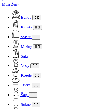
Muži
Ženy
Bundy
Kabáty
Svetre
Mikiny
Saká
Vesty
Košele
Tričká
Šaty
Sukne