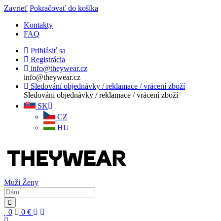
Zavrieť
Pokračovať do košíka
Kontakty
FAQ
Prihlásiť sa
Registrácia
info@theywear.cz
info@theywear.cz
Sledování objednávky / reklamace / vrácení zboží
Sledování objednávky / reklamace / vrácení zboží
SK
CZ
HU
Muži
Ženy
0
0
€