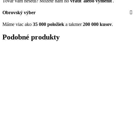
Tovar vám nesedí? Môžete nám ho
vrátiť alebo vymeniť
.
Obrovský výber
Máme viac ako
35 000 položiek
a takmer
200 000 kusov
.
Podobné produkty