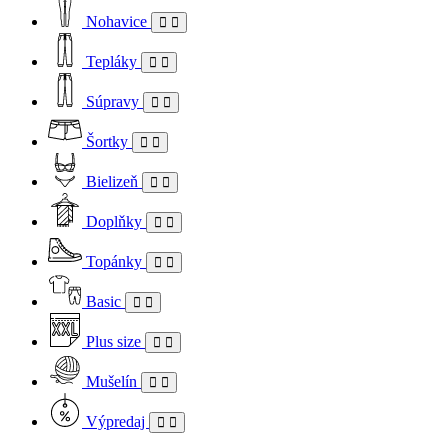
Nohavice
Tepláky
Súpravy
Šortky
Bielizeň
Doplňky
Topánky
Basic
Plus size
Mušelín
Výpredaj