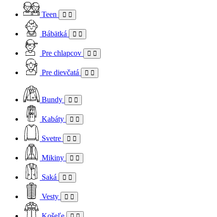
Teen
Bábätká
Pre chlapcov
Pre dievčatá
Bundy
Kabáty
Svetre
Mikiny
Saká
Vesty
Košeľe