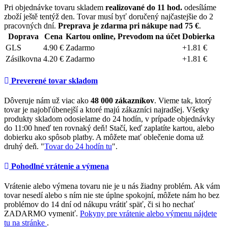
Pri objednávke tovaru skladem
realizované do 11 hod.
odesíláme
zboží ještě tentýž den. Tovar musí byť doručený najčastejšie do 2
pracovných dní.
Preprava je zdarma pri nákupe nad 75 €
.
Doprava
Cena
Kartou online, Prevodom na účet
Dobierka
GLS
4.90 €
Zadarmo
+1.81 €
Zásilkovna
4.20 €
Zadarmo
+1.81 €
Preverené tovar skladom
Dôveruje nám už viac ako
48 000 zákazníkov
. Vieme tak, ktorý
tovar je najobľúbenejší a ktoré majú zákazníci najradšej. Všetky
produkty skladom odosielame do 24 hodín, v prípade objednávky
do 11:00 hneď ten rovnaký deň! Stačí, keď zaplatíte kartou, alebo
dobierku ako spôsob platby. A môžete mať oblečenie doma už
druhý deň. "
Tovar do 24 hodín tu
".
Pohodlné vrátenie a výmena
Vrátenie alebo výmena tovaru nie je u nás žiadny problém. Ak vám
tovar nesedí alebo s ním nie ste úplne spokojní, môžete nám ho bez
problémov do 14 dní od nákupu vrátiť späť, či si ho nechať
ZADARMO vymeniť.
Pokyny pre vrátenie alebo výmenu nájdete
tu na stránke
.