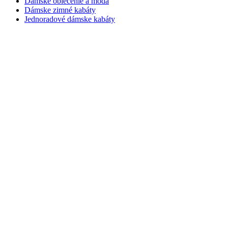
Dámske oblečenie a móda
Dámske zimné kabáty
Jednoradové dámske kabáty